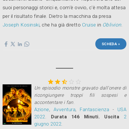
suoi personaggi storici e, com'è ovvio, c'è molta attesa
per il risultato finale. Dietro la macchina da presa
Joseph Kosinski
, che ha già diretto
Cruise
in
Oblivion
.
SCHEDA »





Un episodio monstre gravato dall'onere di
ricongiungere troppi fili sospesi e
accontentare i fan
.
Azione
,
Avventura
,
Fantascienza
-
USA
2022
.
Durata 146 Minuti.
Uscita
2
giugno 2022
.