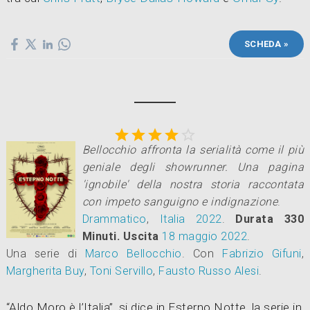
SCHEDA »





Bellocchio affronta la serialità come il più
geniale degli showrunner. Una pagina
'ignobile' della nostra storia raccontata
con impeto sanguigno e indignazione
.
Drammatico
,
Italia
2022
.
Durata 330
Minuti.
Uscita
18
maggio 2022
.
Una serie di
Marco Bellocchio
.
Con
Fabrizio Gifuni
,
Margherita Buy
,
Toni Servillo
,
Fausto Russo Alesi
.
“Aldo Moro è l’Italia”, si dice in Esterno Notte, la serie in