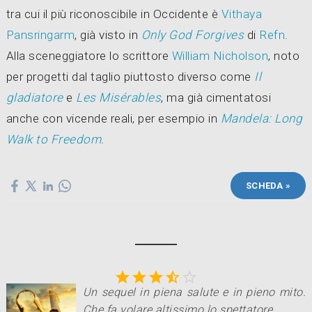
tra cui il più riconoscibile in Occidente è
Vithaya
Pansringarm
, già visto in
Only God Forgives
di
Refn
.
Alla sceneggiatore lo scrittore
William Nicholson
, noto
per progetti dal taglio piuttosto diverso come
Il
gladiatore
e
Les Misérables
, ma già cimentatosi
anche con vicende reali, per esempio in
Mandela: Long
Walk to Freedom
.
SCHEDA »





Un sequel in piena salute e in pieno mito.
Che fa volare altissimo lo spettatore
.