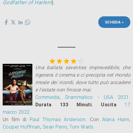
Godfather of Harlem
).
SCHEDA »





Una ballata seventies imprevedibile, che
rigenera il cinema e ci precipita nel mondo
irreale dei ricordi, dove tutto può accadere
e l'estate non finisce mai
.
Commedia
,
Drammatico
-
USA
2021
.
Durata 133 Minuti.
Uscita
17
marzo 2022
.
Un film di
Paul Thomas Anderson
.
Con
Alana Haim
,
Cooper Hoffman
,
Sean Penn
,
Tom Waits
.