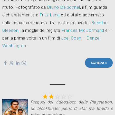
muto. Fotografato da
Bruno Delbonnel
, il film guarda
dichiaratamente a
Fritz Lang
ed è stato acclamato
dalla critica americana. Tra le star coinvolte:
Brendan
Gleeson
, la moglie del regista
Frances McDormand
e –
per la prima volta in un film di
Joel Coen
–
Denzel
Washington
.
SCHEDA »





Prequel del videogioco della Playstation,
un blockbuster pieno di star ma timido e
privo di mordente
.