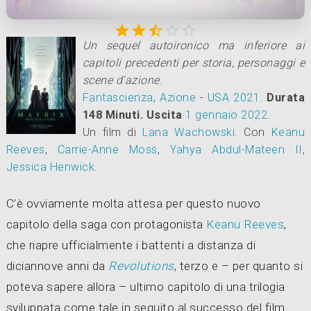





Un sequel autoironico ma inferiore ai
capitoli precedenti per storia, personaggi e
scene d'azione
.
Fantascienza
,
Azione
-
USA
2021
.
Durata
148 Minuti.
Uscita
1
gennaio 2022
.
Un film di
Lana Wachowski
.
Con
Keanu
Reeves
,
Carrie-Anne Moss
,
Yahya Abdul-Mateen II
,
Jessica Henwick
.
C’è ovviamente molta attesa per questo nuovo
capitolo della saga con protagonista
Keanu Reeves
,
che riapre ufficialmente i battenti a distanza di
diciannove anni da
Revolutions
, terzo e – per quanto si
poteva sapere allora – ultimo capitolo di una trilogia
sviluppata come tale in seguito al successo del film