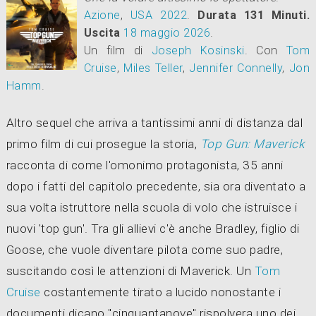
Azione
,
USA
2022
.
Durata 131 Minuti.
Uscita
18
maggio 2026
.
Un film di
Joseph Kosinski
.
Con
Tom
Cruise
,
Miles Teller
,
Jennifer Connelly
,
Jon
Hamm
.
Altro sequel che arriva a tantissimi anni di distanza dal
primo film di cui prosegue la storia,
Top Gun: Maverick
racconta di come l'omonimo protagonista, 35 anni
dopo i fatti del capitolo precedente, sia ora diventato a
sua volta istruttore nella scuola di volo che istruisce i
nuovi 'top gun'. Tra gli allievi c'è anche Bradley, figlio di
Goose, che vuole diventare pilota come suo padre,
suscitando così le attenzioni di Maverick. Un
Tom
Cruise
costantemente tirato a lucido nonostante i
documenti dicano "cinquantanove" rispolvera uno dei