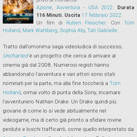
Azione
,
Avventura
-
USA
2022
.
Durata
116 Minuti.
Uscita
17
febbraio 2022
.
Un film di
Ruben Fleischer
.
Con
Tom
Holland
,
Mark Wahlberg
,
Sophia Ally
,
Tati Gabrielle
.
Tratto dall'omonima saga videoludica di successo,
Uncharted
è un progetto che cerca di arrivare al
cinema già dal 2008. Numerosi registi hanno
abbandonato l'avventura e vari attori sono stati
nominati per la parte, ma alla fine toccherà a
Tom
Holland
, ormai volto di punta della Sony, incarnare
l'avventuriero Nathan Drake. Un Drake quindi più
giovane di come lo si vede abitualmente nel
videogame, ma di certo già pronto a sfidare rovine
perdute e loschi trafficanti, come quello interpretato da