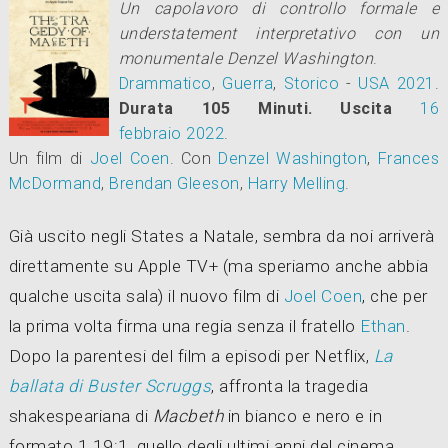
Un capolavoro di controllo formale e
understatement interpretativo con un
monumentale Denzel Washington
.
Drammatico
,
Guerra
,
Storico
-
USA
2021
.
Durata 105 Minuti.
Uscita
16
febbraio 2022
.
Un film di
Joel Coen
.
Con
Denzel Washington
,
Frances
McDormand
,
Brendan Gleeson
,
Harry Melling
.
Già uscito negli States a Natale, sembra da noi arriverà
direttamente su Apple TV+ (ma speriamo anche abbia
qualche uscita sala) il nuovo film di
Joel Coen
, che per
la prima volta firma una regia senza il fratello
Ethan
.
Dopo la parentesi del film a episodi per Netflix,
La
ballata di Buster Scruggs
, affronta la tragedia
shakespeariana di
Macbeth
in bianco e nero e in
formato 1.19:1, quello degli ultimi anni del cinema