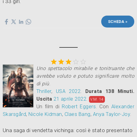
i 33 giri.
SCHEDA »





Uno spettacolo mirabile e tonitruante che
avrebbe voluto e potuto significare molto
di più
.
Thriller
,
USA
2022
.
Durata 138 Minuti.
Uscita
21
aprile 2022
.
V.M. 14
Un film di
Robert Eggers
.
Con
Alexander
Skarsgård
,
Nicole Kidman
,
Claes Bang
,
Anya Taylor-Joy
.
Una saga di vendetta vichinga: così è stato presentato