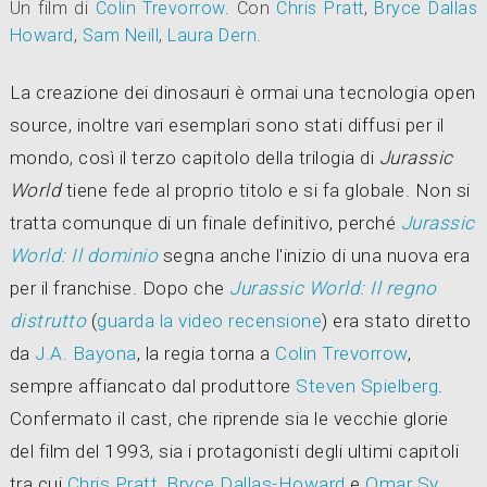
Un film di
Colin Trevorrow
.
Con
Chris Pratt
,
Bryce Dallas
Howard
,
Sam Neill
,
Laura Dern
.
La creazione dei dinosauri è ormai una tecnologia open
source, inoltre vari esemplari sono stati diffusi per il
mondo, così il terzo capitolo della trilogia di
Jurassic
World
tiene fede al proprio titolo e si fa globale. Non si
tratta comunque di un finale definitivo, perché
Jurassic
World: Il dominio
segna anche l'inizio di una nuova era
per il franchise. Dopo che
Jurassic World: Il regno
distrutto
(
guarda la video recensione
) era stato diretto
da
J.A. Bayona
, la regia torna a
Colin Trevorrow
,
sempre affiancato dal produttore
Steven Spielberg
.
Confermato il cast, che riprende sia le vecchie glorie
del film del 1993, sia i protagonisti degli ultimi capitoli
tra cui
Chris Pratt
,
Bryce Dallas-Howard
e
Omar Sy
.