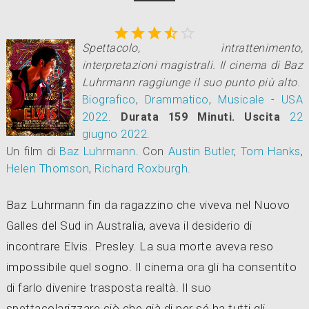





Spettacolo, intrattenimento,
interpretazioni magistrali. Il cinema di Baz
Luhrmann raggiunge il suo punto più alto
.
Biografico
,
Drammatico
,
Musicale
-
USA
2022
.
Durata 159 Minuti.
Uscita
22
giugno 2022
.
Un film di
Baz Luhrmann
.
Con
Austin Butler
,
Tom Hanks
,
Helen Thomson
,
Richard Roxburgh
.
Baz Luhrmann fin da ragazzino che viveva nel Nuovo
Galles del Sud in Australia, aveva il desiderio di
incontrare Elvis. Presley. La sua morte aveva reso
impossibile quel sogno. Il cinema ora gli ha consentito
di farlo divenire trasposta realtà. Il suo
spettacolarizzare ciò che già di per sé ha tutti gli