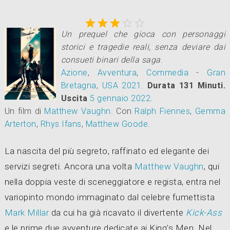





Un prequel che gioca con personaggi
storici e tragedie reali, senza deviare dai
consueti binari della saga
.
Azione
,
Avventura
,
Commedia
-
Gran
Bretagna
,
USA
2021
.
Durata 131 Minuti.
Uscita
5
gennaio 2022
.
Un film di
Matthew Vaughn
.
Con
Ralph Fiennes
,
Gemma
Arterton
,
Rhys Ifans
,
Matthew Goode
.
La nascita del più segreto, raffinato ed elegante dei
servizi segreti. Ancora una volta
Matthew Vaughn
, qui
nella doppia veste di sceneggiatore e regista, entra nel
variopinto mondo immaginato dal celebre fumettista
Mark Millar
da cui ha già ricavato il divertente
Kick-Ass
e le prime due avventure dedicate ai King's Men. Nel