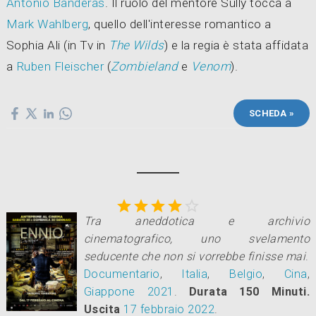
Antonio Banderas
. Il ruolo del mentore Sully tocca a
Mark Wahlberg
, quello dell'interesse romantico a
Sophia Ali (in Tv in
The Wilds
) e la regia è stata affidata
a
Ruben Fleischer
(
Zombieland
e
Venom
).
SCHEDA »





Tra aneddotica e archivio
cinematografico, uno svelamento
seducente che non si vorrebbe finisse mai
.
Documentario
,
Italia
,
Belgio
,
Cina
,
Giappone
2021
.
Durata 150 Minuti.
Uscita
17
febbraio 2022
.