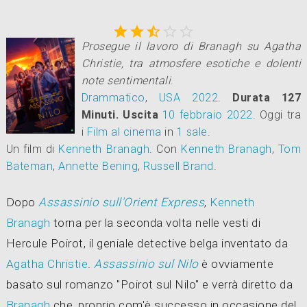





Prosegue il lavoro di Branagh su Agatha
Christie, tra atmosfere esotiche e dolenti
note sentimentali
.
Drammatico
,
USA
2022
.
Durata 127
Minuti.
Uscita
10
febbraio 2022
. Oggi tra
i
Film al cinema
in
1 sale
.
Un film di
Kenneth Branagh
.
Con
Kenneth Branagh
,
Tom
Bateman
,
Annette Bening
,
Russell Brand
.
Dopo
Assassinio sull'Orient Express
,
Kenneth
Branagh
torna per la seconda volta nelle vesti di
Hercule Poirot, il geniale detective belga inventato da
Agatha Christie
.
Assassinio sul Nilo
è ovviamente
basato sul romanzo "Poirot sul Nilo" e verrà diretto da
Branagh
che, proprio com'è successo in occasione del