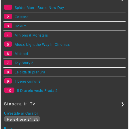
1
Spider-Man - Brand New Day
2
Odissea
3
Hokum
4
Minions & Monsters
5
Ateez: Light the Way in Cinemas
6
Michael
7
Toy Story 5
8
Le città di pianura
9
Il bene comune
10
Il Diavolo veste Prada 2
Stasera in Tv
❯
Un'estate ai Caraibi
Rete4 ore 21.35
Beast