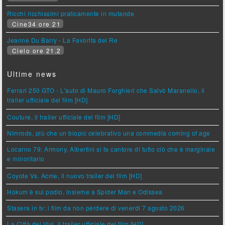
Ricchi ricchissimi praticamente in mutande
Cine34 ore 21
Jeanne Du Barry - La Favorita del Re
Cielo ore 21.2
Ultime news
Ferrari 250 GTO - L'auto di Mauro Forghieri che Salvò Maranello, il
trailer ufficiale del film [HD]
Couture, il trailer ufficiale del film [HD]
Nimrods, più che un biopic celebrativo una commedia coming of age
Locarno 79: Armony, Albertini si fa cantore di tutto ciò che è marginale
e minoritario
Coyote Vs. Acme, il nuovo trailer del film [HD]
Hokum è sul podio, insieme a Spider Man e Odissea
Stasera in tv: i film da non perdere di venerdì 7 agosto 2026
La Città dei Vivi, il trailer ufficiale del film [HD]