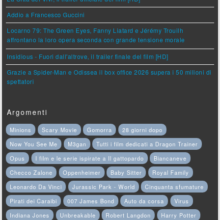
Addio a Francesco Guccini
Locarno 79: The Green Eyes, Fanny Liatard e Jérémy Trouilh
affrontano la loro opera seconda con grande tensione morale
Insidious - Fuori dall'altrove, il trailer finale del film [HD]
Grazie a Spider-Man e Odissea il box office 2026 supera i 50 milioni di
spettatori
Argomenti
Minions
Scary Movie
Gomorra
28 giorni dopo
Now You See Me
M3gan
Tutti i film dedicati a Dragon Trainer
Opus
I film e le serie ispirate a Il gattopardo
Biancaneve
Checco Zalone
Oppenheimer
Baby Sitter
Royal Family
Leonardo Da Vinci
Jurassic Park - World
Cinquanta sfumature
Pirati dei Caraibi
007 James Bond
Auto da corsa
Virus
Indiana Jones
Unbreakable
Robert Langdon
Harry Potter