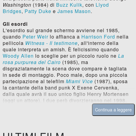
Washington
(1984) di
Buzz Kulik
, con
Llyod
Bridges
,
Patty Duke
e
James Mason
.
Gli esordi
L'esordio sul grande schermo avviene nel 1985,
quando
Peter Weir
lo affianca a
Harrison Ford
nella
pellicola
Witness - Il testimone
, all'interno della
quale interpreta un amish. È felicissimo quando
Woody Allen
lo sceglie per un piccolo ruolo ne
La
rosa purpurea del Cairo
(1985), ma
disgraziatamente la scena dove compare è tagliata
in sede di montaggio. Poco male, dopo una piccola
partecipazione al telefilm
Miami Vice
(1987), sposa
la cantante della band punk X Exene Cervenka,
dalla quale avrà il suo unico figlio Henry Mortensen
(oggi un attore). I due però divorzieranno nel 1998.
Continua a leggere