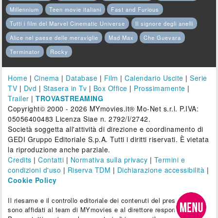
Millennium
Teen movie italiani
Fast and Furious
Tutti i film del Marvel Cinematic Universe
Il signore degli anelli
Alice nel paese delle meraviglie
Mad Max
Che Guevara
Terminator
Rocky
Home
|
Cinema
|
Database
|
Film
|
Calendario Uscite
|
Serie
TV
|
Dvd
|
Stasera in Tv
|
Box Office
|
Prossimamente
|
Trailer
|
TROVASTREAMING
Copyright© 2000 - 2026 MYmovies.it® Mo-Net s.r.l. P.IVA:
05056400483 Licenza Siae n. 2792/I/2742.
Società soggetta all'attività di direzione e coordinamento di
GEDI Gruppo Editoriale S.p.A. Tutti i diritti riservati. È vietata
la riproduzione anche parziale.
Credits
|
Contatti
|
Normativa sulla privacy
|
Termini e
condizioni d'uso
|
Riserva TDM
|
Dichiarazione accessibilità
|
Cookie Policy
Il riesame e il controllo editoriale dei contenuti del presente sito
sono affidati al team di MYmovies e al direttore responsabile.