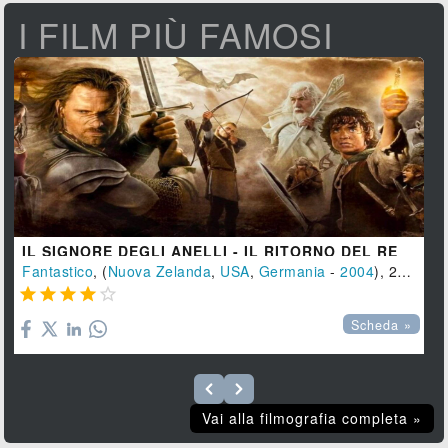
I FILM PIÙ FAMOSI
IL SIGNORE DEGLI ANELLI - IL RITORNO DEL RE
Fantastico
, (
Nuova Zelanda
,
USA
,
Germania
-
2004
), 201 min.





Scheda »
Vai alla filmografia completa »