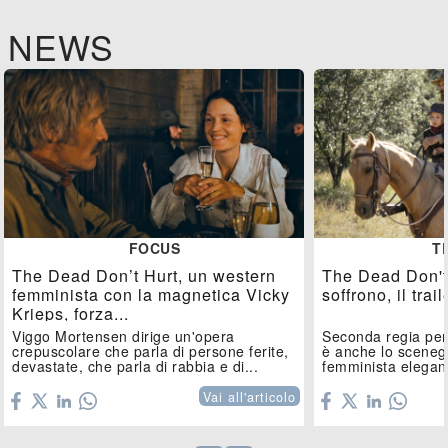
NEWS
FOCUS
T
The Dead Don’t Hurt, un western
The Dead Don't 
femminista con la magnetica Vicky
soffrono, il trail
Krieps, forza...
Viggo Mortensen dirige un'opera
Seconda regia pe
crepuscolare che parla di persone ferite,
è anche lo sceneg
devastate, che parla di rabbia e di...
femminista elegant
Vai all'articolo