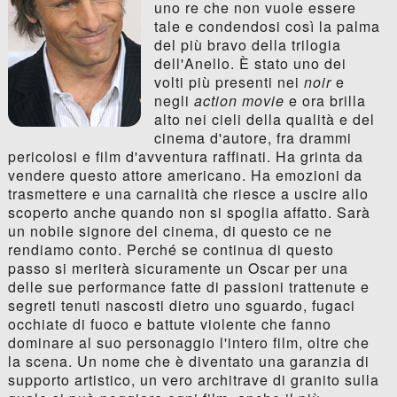
uno re che non vuole essere
tale e condendosi così la palma
del più bravo della trilogia
dell'Anello. È stato uno dei
volti più presenti nei
noir
e
negli
action movie
e ora brilla
alto nei cieli della qualità e del
cinema d'autore, fra drammi
pericolosi e film d'avventura raffinati. Ha grinta da
vendere questo attore americano. Ha emozioni da
trasmettere e una carnalità che riesce a uscire allo
scoperto anche quando non si spoglia affatto. Sarà
un nobile signore del cinema, di questo ce ne
rendiamo conto. Perché se continua di questo
passo si meriterà sicuramente un Oscar per una
delle sue performance fatte di passioni trattenute e
segreti tenuti nascosti dietro uno sguardo, fugaci
occhiate di fuoco e battute violente che fanno
dominare al suo personaggio l'intero film, oltre che
la scena. Un nome che è diventato una garanzia di
supporto artistico, un vero architrave di granito sulla