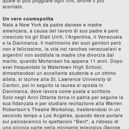
quale si può poggiare ogni film, anche il più
scontato.
Un vero cosmopolita
Nato a New York da padre danese e madre
americana, a causa del lavoro di suo padre è però
cresciuto tra gli Stati Uniti, l'Argentina, il Venezuela
e la Danimarca. Il matrimonio dei suoi genitori però
non è felicissimo, la vita nei ranches venezuelani e
argentini non soddisfa la madre che divorzia dal
marito, quando Mortensen ha appena 11 anni. Dopo
aver frequentato la Watertown High School,
dimostrandosi un eccellente studente e un ottimo
atleta, si iscrive alla St. Lawrence University di
Canton, poi in seguito la laurea si sposta in
Danimarca, dove lavora come poeta e scrittore.
Solo negli Anni Ottanta torna in patria per seguire la
sua fidanzata e per studiare recitazione alla Warren
Robertson's Theatre Workshop, trasferendosi in un
secondo tempo a Los Angeles, quando deve portare
sul palcoscenico lo spettacolo "Bent", a ridosso di
una piccola parte nella miniserie televisiva
George