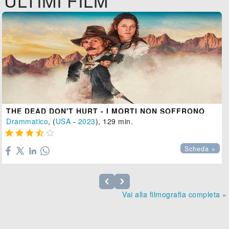
ULTIMI FILM
THE DEAD DON'T HURT - I MORTI NON SOFFRONO
Drammatico
, (
USA
-
2023
), 129 min.





Scheda »
Vai alla filmografia completa »