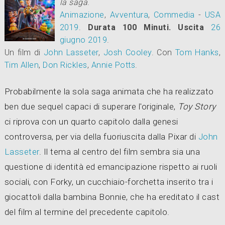
la saga
.
Animazione
,
Avventura
,
Commedia
-
USA
2019
.
Durata 100 Minuti.
Uscita
26
giugno 2019
.
Un film di
John Lasseter
,
Josh Cooley
.
Con
Tom Hanks
,
Tim Allen
,
Don Rickles
,
Annie Potts
.
Probabilmente la sola saga animata che ha realizzato
ben due sequel capaci di superare l'originale,
Toy Story
ci riprova con un quarto capitolo dalla genesi
controversa, per via della fuoriuscita dalla Pixar di
John
Lasseter
. Il tema al centro del film sembra sia una
questione di identità ed emancipazione rispetto ai ruoli
sociali, con Forky, un cucchiaio-forchetta inserito tra i
giocattoli dalla bambina Bonnie, che ha ereditato il cast
del film al termine del precedente capitolo.