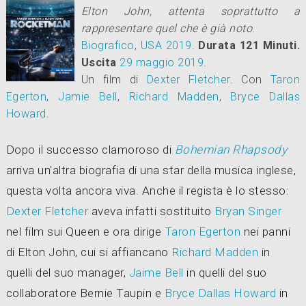
Elton John, attenta soprattutto a
rappresentare quel che è già noto
.
Biografico
,
USA
2019
.
Durata 121 Minuti.
Uscita
29
maggio 2019
.
Un film di
Dexter Fletcher
.
Con
Taron
Egerton
,
Jamie Bell
,
Richard Madden
,
Bryce Dallas
Howard
.
Dopo il successo clamoroso di
Bohemian Rhapsody
arriva un'altra biografia di una star della musica inglese,
questa volta ancora viva. Anche il regista è lo stesso:
Dexter Fletcher
aveva infatti sostituito
Bryan Singer
nel film sui Queen e ora dirige
Taron Egerton
nei panni
di Elton John, cui si affiancano
Richard Madden
in
quelli del suo manager,
Jaime Bell
in quelli del suo
collaboratore Bernie Taupin e
Bryce Dallas Howard
in