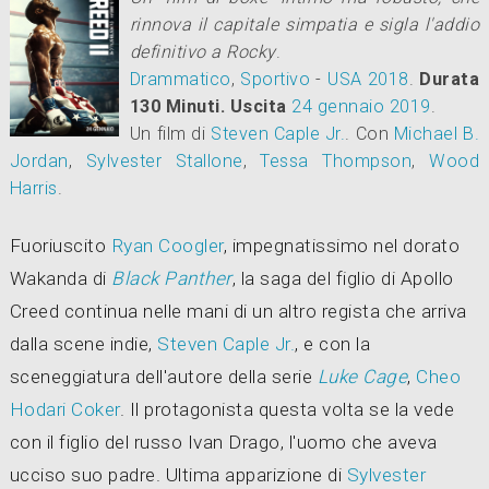
rinnova il capitale simpatia e sigla l'addio
definitivo a Rocky
.
Drammatico
,
Sportivo
-
USA
2018
.
Durata
130 Minuti.
Uscita
24
gennaio 2019
.
Un film di
Steven Caple Jr.
.
Con
Michael B.
Jordan
,
Sylvester Stallone
,
Tessa Thompson
,
Wood
Harris
.
Fuoriuscito
Ryan Coogler
, impegnatissimo nel dorato
Wakanda di
Black Panther
, la saga del figlio di Apollo
Creed continua nelle mani di un altro regista che arriva
dalla scene indie,
Steven Caple Jr.
, e con la
sceneggiatura dell'autore della serie
Luke Cage
,
Cheo
Hodari Coker
. Il protagonista questa volta se la vede
con il figlio del russo Ivan Drago, l'uomo che aveva
ucciso suo padre. Ultima apparizione di
Sylvester