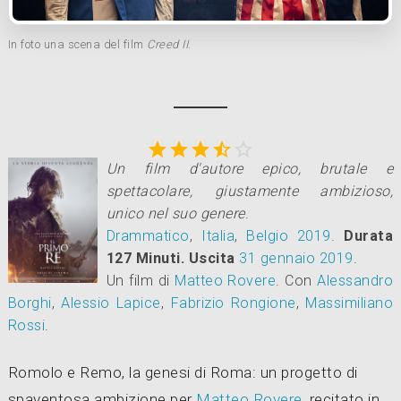
In foto una scena del film
Creed II
.





Un film d'autore epico, brutale e
spettacolare, giustamente ambizioso,
unico nel suo genere
.
Drammatico
,
Italia
,
Belgio
2019
.
Durata
127 Minuti.
Uscita
31
gennaio 2019
.
Un film di
Matteo Rovere
.
Con
Alessandro
Borghi
,
Alessio Lapice
,
Fabrizio Rongione
,
Massimiliano
Rossi
.
Romolo e Remo, la genesi di Roma: un progetto di
spaventosa ambizione per
Matteo Rovere
, recitato in