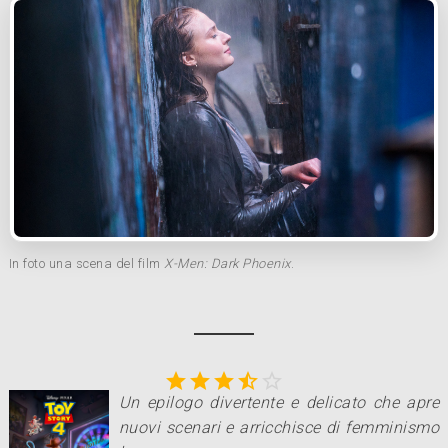
In foto una scena del film
X-Men: Dark Phoenix
.





Un epilogo divertente e delicato che apre
nuovi scenari e arricchisce di femminismo