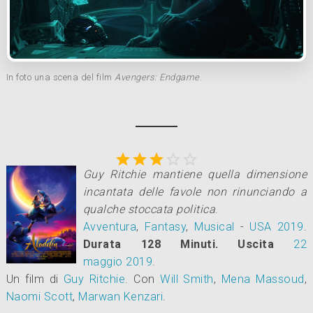
In foto una scena del film
Avengers: Endgame
.





Guy Ritchie mantiene quella dimensione
incantata delle favole non rinunciando a
qualche stoccata politica
.
Avventura
,
Fantasy
,
Musical
-
USA
2019
.
Durata 128 Minuti.
Uscita
22
maggio 2019
.
Un film di
Guy Ritchie
.
Con
Will Smith
,
Mena Massoud
,
Naomi Scott
,
Marwan Kenzari
.