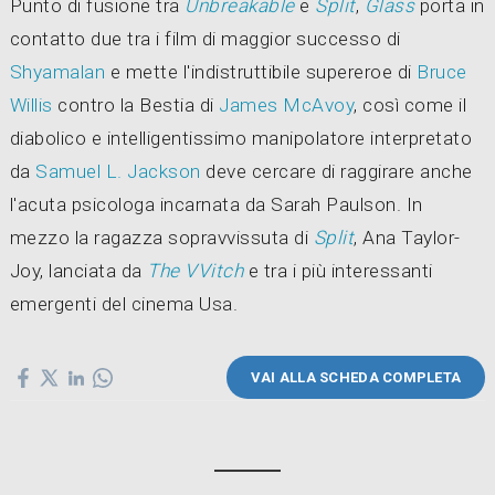
Punto di fusione tra
Unbreakable
e
Split
,
Glass
porta in
contatto due tra i film di maggior successo di
Shyamalan
e mette l'indistruttibile supereroe di
Bruce
Willis
contro la Bestia di
James McAvoy
, così come il
diabolico e intelligentissimo manipolatore interpretato
da
Samuel L. Jackson
deve cercare di raggirare anche
l'acuta psicologa incarnata da Sarah Paulson. In
mezzo la ragazza sopravvissuta di
Split
, Ana Taylor-
Joy, lanciata da
The VVitch
e tra i più interessanti
emergenti del cinema Usa.
VAI ALLA SCHEDA COMPLETA