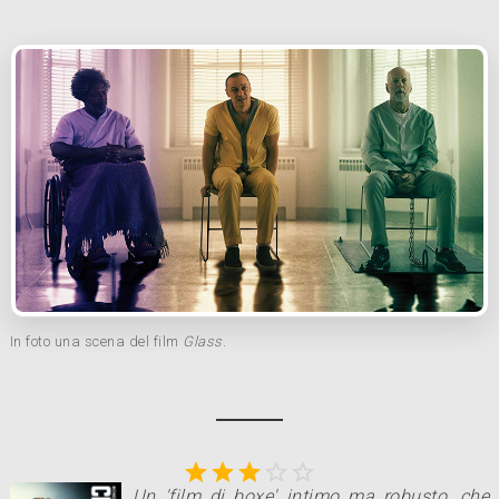
In foto una scena del film
Glass
.





Un 'film di boxe' intimo ma robusto, che