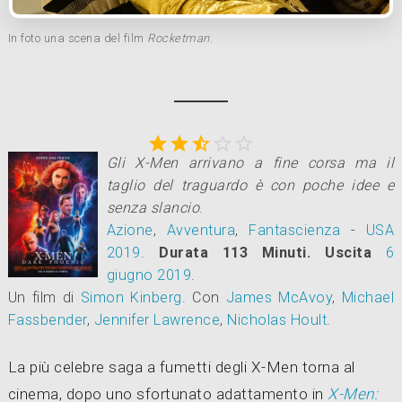
In foto una scena del film
Rocketman
.





Gli X-Men arrivano a fine corsa ma il
taglio del traguardo è con poche idee e
senza slancio
.
Azione
,
Avventura
,
Fantascienza
-
USA
2019
.
Durata 113 Minuti.
Uscita
6
giugno 2019
.
Un film di
Simon Kinberg
.
Con
James McAvoy
,
Michael
Fassbender
,
Jennifer Lawrence
,
Nicholas Hoult
.
La più celebre saga a fumetti degli X-Men torna al
cinema, dopo uno sfortunato adattamento in
X-Men: