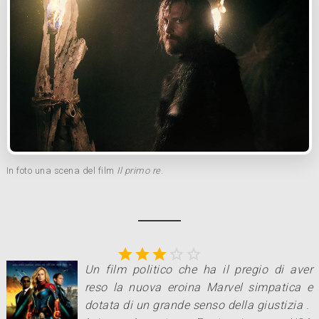
In foto una scena del film
Il primo re
.





Un film politico che ha il pregio di aver
reso la nuova eroina Marvel simpatica e
dotata di un grande senso della giustizia
.