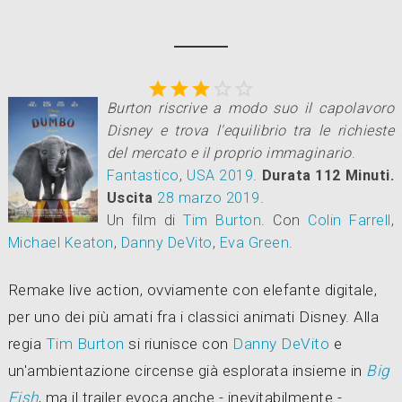





Burton riscrive a modo suo il capolavoro
Disney e trova l'equilibrio tra le richieste
del mercato e il proprio immaginario
.
Fantastico
,
USA
2019
.
Durata 112 Minuti.
Uscita
28
marzo 2019
.
Un film di
Tim Burton
.
Con
Colin Farrell
,
Michael Keaton
,
Danny DeVito
,
Eva Green
.
Remake live action, ovviamente con elefante digitale,
per uno dei più amati fra i classici animati Disney. Alla
regia
Tim Burton
si riunisce con
Danny DeVito
e
un'ambientazione circense già esplorata insieme in
Big
Fish
, ma il trailer evoca anche - inevitabilmente -