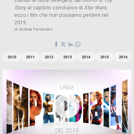

Dumbo
ai nuovi
Avengers
, dal ritorno di
Toy
Story
al capitolo conclusivo di
Star Wars
,
ecco i film che non possiamo perdere nel
2019.
di Andrea Fornasiero
2010
2011
2012
2013
2014
2015
2016
Aquaman

