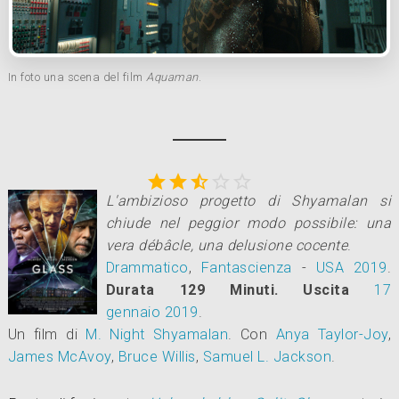
In foto una scena del film
Aquaman
.





L'ambizioso progetto di Shyamalan si
chiude nel peggior modo possibile: una
vera débâcle, una delusione cocente
.
Drammatico
,
Fantascienza
-
USA
2019
.
Durata 129 Minuti.
Uscita
17
gennaio 2019
.
Un film di
M. Night Shyamalan
.
Con
Anya Taylor-Joy
,
James McAvoy
,
Bruce Willis
,
Samuel L. Jackson
.