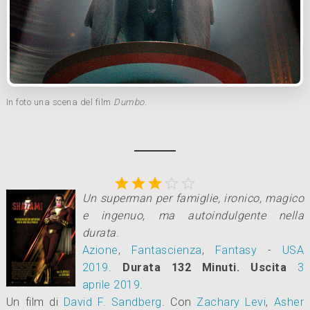
In foto una scena del film
Dumbo
.





Un superman per famiglie, ironico, magico
e ingenuo, ma autoindulgente nella
durata
.
Azione
,
Fantascienza
,
Fantasy
-
USA
2019
.
Durata 132 Minuti.
Uscita
3
aprile 2019
.
Un film di
David F. Sandberg
.
Con
Zachary Levi
,
Asher