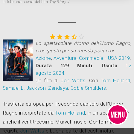
In foto una scena del film
Toy Story 4
.





Lo spettacolare ritorno dell'Uomo Ragno,
eroe giusto per un mondo post eroi
.
Azione
,
Avventura
,
Commedia
-
USA
2019
.
Durata 129 Minuti.
Uscita
12
agosto 2024
.
Un film di
Jon Watts
.
Con
Tom Holland
,
Samuel L. Jackson
,
Zendaya
,
Cobie Smulders
.
Trasferta europea per il secondo capitolo dell'Uomo
Ragno interpretato da
Tom Holland
, in un sequel che è
anche il ventitreesimo Marvel movie. Confermati il
regista
Jon Watts
e buona parte del cast, inoltre