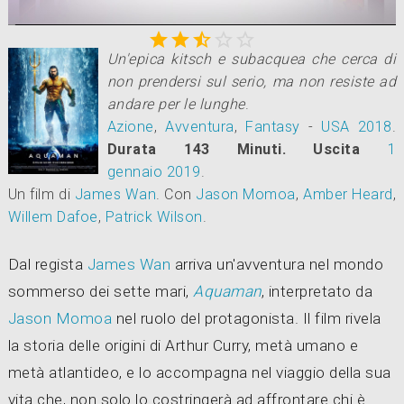



0:00
/
0:00





Un'epica kitsch e subacquea che cerca di
non prendersi sul serio, ma non resiste ad
andare per le lunghe
.
Azione
,
Avventura
,
Fantasy
-
USA
2018
.
Durata 143 Minuti.
Uscita
1
gennaio 2019
.
Un film di
James Wan
.
Con
Jason Momoa
,
Amber Heard
,
Willem Dafoe
,
Patrick Wilson
.
Dal regista
James Wan
arriva un'avventura nel mondo
sommerso dei sette mari,
Aquaman
, interpretato da
Jason Momoa
nel ruolo del protagonista. Il film rivela
la storia delle origini di Arthur Curry, metà umano e
metà atlantideo, e lo accompagna nel viaggio della sua
vita che, non solo lo costringerà ad affrontare chi è