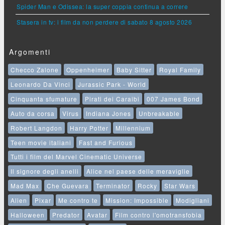
Spider Man e Odissea: la super coppia continua a correre
Stasera in tv: i film da non perdere di sabato 8 agosto 2026
Argomenti
Checco Zalone
Oppenheimer
Baby Sitter
Royal Family
Leonardo Da Vinci
Jurassic Park - World
Cinquanta sfumature
Pirati dei Caraibi
007 James Bond
Auto da corsa
Virus
Indiana Jones
Unbreakable
Robert Langdon
Harry Potter
Millennium
Teen movie italiani
Fast and Furious
Tutti i film del Marvel Cinematic Universe
Il signore degli anelli
Alice nel paese delle meraviglie
Mad Max
Che Guevara
Terminator
Rocky
Star Wars
Alien
Pixar
Me contro te
Mission: Impossible
Modigliani
Halloween
Predator
Avatar
Film contro l'omotransfobia