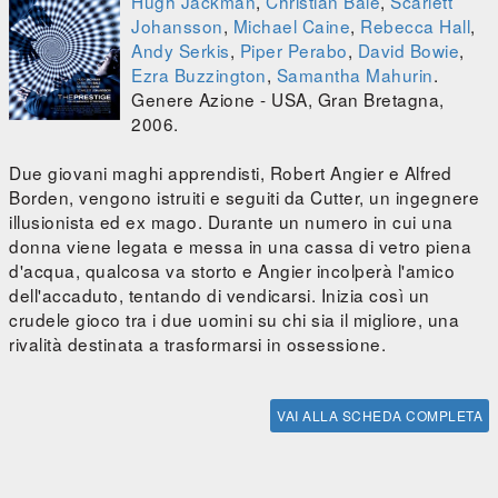
Hugh Jackman
,
Christian Bale
,
Scarlett
Johansson
,
Michael Caine
,
Rebecca Hall
,
Andy Serkis
,
Piper Perabo
,
David Bowie
,
Ezra Buzzington
,
Samantha Mahurin
.
Genere Azione - USA, Gran Bretagna,
2006.
Due giovani maghi apprendisti, Robert Angier e Alfred
Borden, vengono istruiti e seguiti da Cutter, un ingegnere
illusionista ed ex mago. Durante un numero in cui una
donna viene legata e messa in una cassa di vetro piena
d'acqua, qualcosa va storto e Angier incolperà l'amico
dell'accaduto, tentando di vendicarsi. Inizia così un
crudele gioco tra i due uomini su chi sia il migliore, una
rivalità destinata a trasformarsi in ossessione.
VAI ALLA SCHEDA COMPLETA