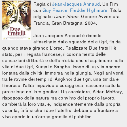
Regia di
Jean-Jacques Annaud
. Un Film
con
Guy Pearce
,
Freddie Highmore
. Titolo
originale:
. Genere Avventura -
Deux frères
Francia, Gran Bretagna, 2004.
Jean Jacques Annaud è rimasto
affascinato dallo sguardo delle tigri, fin da
quando stava girando L'orso. Realizzare Due fratelli, è
stato, per il regista francese, il coronamento delle
sensazioni di libertà e dell'amicizia che si esprimono nella
vita di due tigri, Kumal e Sangha, icone di un vita ancora
lontana dalla civiltà, immersa nella giungla. Negli ani venti,
tra le rovine dei templi di Angkhor due tigri, una timida e
timorosa, l'altra impavida e coraggiosa, nascono sotto la
protezione dei loro genitori. Un cacciatore, Aidan McRory,
rispettoso della natura ma convinto del proprio lavoro,
cambierà la loro vita, e, indipendentemente dalla propria
volontà, farà si che i due fratelli si debbano affrontare a
viso aperto in un'arena gremita di pubblico.