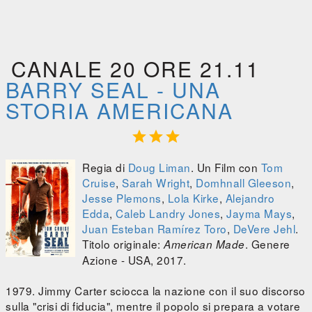
CANALE 20 ORE 21.11
BARRY SEAL - UNA
STORIA AMERICANA



Regia di
Doug Liman
. Un Film con
Tom
Cruise
,
Sarah Wright
,
Domhnall Gleeson
,
Jesse Plemons
,
Lola Kirke
,
Alejandro
Edda
,
Caleb Landry Jones
,
Jayma Mays
,
Juan Esteban Ramírez Toro
,
DeVere Jehl
.
Titolo originale:
. Genere
American Made
Azione - USA, 2017.
1979. Jimmy Carter sciocca la nazione con il suo discorso
sulla "crisi di fiducia", mentre il popolo si prepara a votare