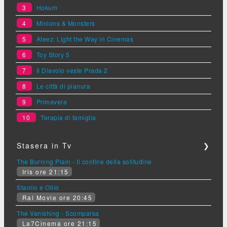
3
Hokum
4
Minions & Monsters
5
Ateez: Light the Way in Cinemas
6
Toy Story 5
7
Il Diavolo veste Prada 2
8
Le città di pianura
9
Primavera
10
Terapia di famiglia
Stasera in Tv
❯
The Burning Plain - Il confine della solitudine
Iris ore 21:15
Stanlio e Ollio
Rai Movie ore 20:45
The Vanishing - Scomparsa
La7Cinema ore 21:15