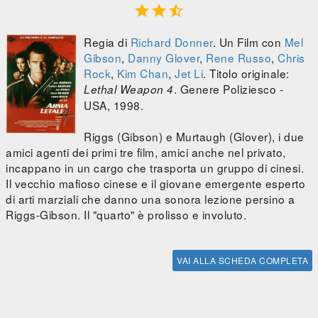



Regia di
Richard Donner
. Un Film con
Mel
Gibson
,
Danny Glover
,
Rene Russo
,
Chris
Rock
,
Kim Chan
,
Jet Li
. Titolo originale:
. Genere Poliziesco -
Lethal Weapon 4
USA, 1998.
Riggs (Gibson) e Murtaugh (Glover), i due
amici agenti dei primi tre film, amici anche nel privato,
incappano in un cargo che trasporta un gruppo di cinesi.
Il vecchio mafioso cinese e il giovane emergente esperto
di arti marziali che danno una sonora lezione persino a
Riggs-Gibson. Il "quarto" è prolisso e involuto.
VAI ALLA SCHEDA COMPLETA