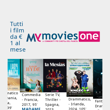
Tutti
i film
da €
1 al
mese
rammatico
Serie TV,
Commedia
 Germania,
Drammatico,
Thriller -
- Francia,
Fantasci
rancia,
- Irlanda,
Spagna,
2017, 95'
Drammat
025, 99'
2024, 105'
MADAME
2023,