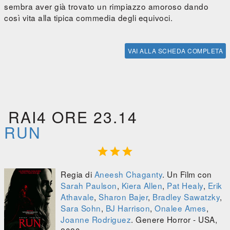
sembra aver già trovato un rimpiazzo amoroso dando
così vita alla tipica commedia degli equivoci.
VAI ALLA SCHEDA COMPLETA
RAI4 ORE 23.14
RUN



Regia di
Aneesh Chaganty
. Un Film con
Sarah Paulson
,
Kiera Allen
,
Pat Healy
,
Erik
Athavale
,
Sharon Bajer
,
Bradley Sawatzky
,
Sara Sohn
,
BJ Harrison
,
Onalee Ames
,
Joanne Rodriguez
. Genere Horror - USA,