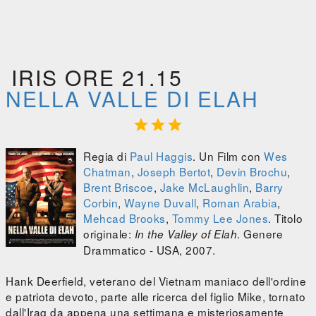
IRIS ORE 21.15
NELLA VALLE DI ELAH



Regia di
Paul Haggis
. Un Film con
Wes
Chatman
,
Joseph Bertot
,
Devin Brochu
,
Brent Briscoe
,
Jake McLaughlin
,
Barry
Corbin
,
Wayne Duvall
,
Roman Arabia
,
Mehcad Brooks
,
Tommy Lee Jones
. Titolo
originale:
. Genere
In the Valley of Elah
Drammatico - USA, 2007.
Hank Deerfield, veterano del Vietnam maniaco dell'ordine
e patriota devoto, parte alle ricerca del figlio Mike, tornato
dall'Iraq da appena una settimana e misteriosamente