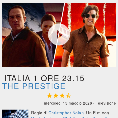

The Prestige





0:00
/
0:00
ITALIA 1 ORE 23.15
THE PRESTIGE




mercoledì 13 maggio 2026 -
Televisione
Regia di
Christopher Nolan
. Un Film con