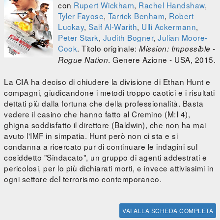
con
Rupert Wickham
,
Rachel Handshaw
,
Tyler Fayose
,
Tarrick Benham
,
Robert
Luckay
,
Saif Al-Warith
,
Ulli Ackermann
,
Peter Stark
,
Judith Bogner
,
Julian Moore-
Cook
. Titolo originale:
Mission: Impossible -
. Genere Azione - USA, 2015.
Rogue Nation
La CIA ha deciso di chiudere la divisione di Ethan Hunt e
compagni, giudicandone i metodi troppo caotici e i risultati
dettati più dalla fortuna che della professionalità. Basta
vedere il casino che hanno fatto al Cremino (M:I 4),
ghigna soddisfatto il direttore (Baldwin), che non ha mai
avuto l'IMF in simpatia. Hunt però non ci sta e si
condanna a ricercato pur di continuare le indagini sul
cosiddetto "Sindacato", un gruppo di agenti addestrati e
pericolosi, per lo più dichiarati morti, e invece attivissimi in
ogni settore del terrorismo contemporaneo.
VAI ALLA SCHEDA COMPLETA