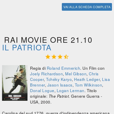
VAI ALLA SCHEDA COMPLETA
RAI MOVIE ORE 21.10
IL PATRIOTA




Regia di
Roland Emmerich
. Un Film con
Joely Richardson
,
Mel Gibson
,
Chris
Cooper
,
Tchéky Karyo
,
Heath Ledger
,
Lisa
Brenner
,
Jason Isaacs
,
Tom Wilkinson
,
Donal Logue
,
Logan Lerman
. Titolo
originale:
. Genere Guerra -
The Patriot
USA, 2000.
Carolina del sud 1776, guerra d'indipendenza americana.