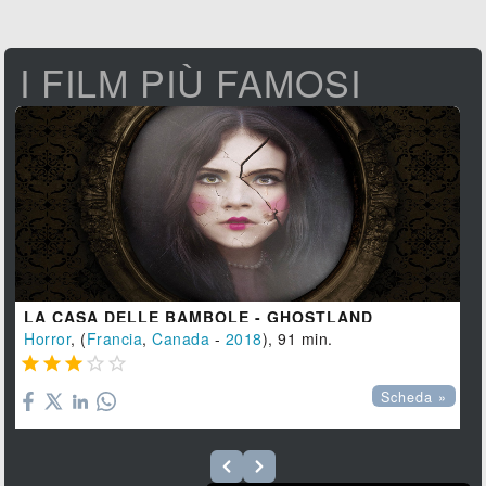
I FILM PIÙ FAMOSI
LA CASA DELLE BAMBOLE - GHOSTLAND
Horror
, (
Francia
,
Canada
-
2018
), 91 min.





Scheda »