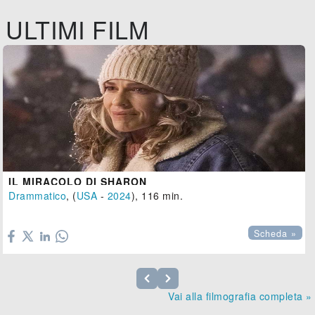
ULTIMI FILM
IL MIRACOLO DI SHARON
Drammatico
, (
USA
-
2024
), 116 min.

Scheda »
Vai alla filmografia completa »