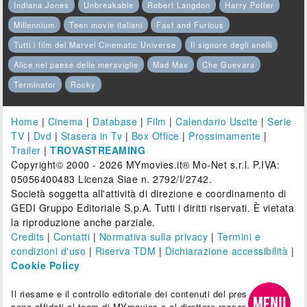
Indiana Jones
Unbreakable
Robert Langdon
Harry Potter
Millennium
Teen movie italiani
Fast and Furious
Tutti i film del Marvel Cinematic Universe
Il signore degli anelli
Alice nel paese delle meraviglie
Mad Max
Che Guevara
Terminator
Rocky
Home
|
Cinema
|
Database
|
Film
|
Calendario Uscite
|
Serie
TV
|
Dvd
|
Stasera in Tv
|
Box Office
|
Prossimamente
|
Trailer
|
TROVASTREAMING
Copyright© 2000 - 2026 MYmovies.it® Mo-Net s.r.l. P.IVA:
05056400483 Licenza Siae n. 2792/I/2742.
Società soggetta all'attività di direzione e coordinamento di
GEDI Gruppo Editoriale S.p.A. Tutti i diritti riservati. È vietata
la riproduzione anche parziale.
Credits
|
Contatti
|
Normativa sulla privacy
|
Termini e
condizioni d'uso
|
Riserva TDM
|
Dichiarazione accessibilità
|
Cookie Policy
Il riesame e il controllo editoriale dei contenuti del presente sito
sono affidati al team di MYmovies e al direttore responsabile.