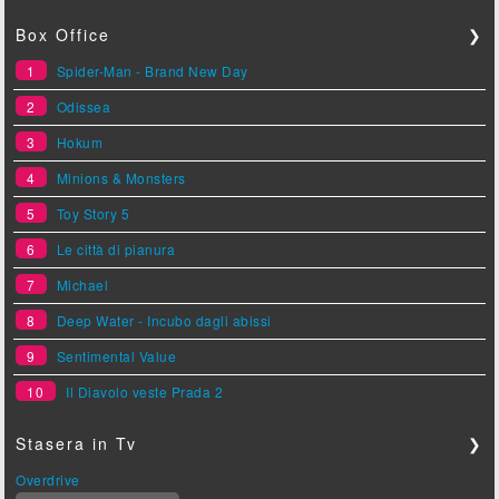
Box Office
❯
1
Spider-Man - Brand New Day
2
Odissea
3
Hokum
4
Minions & Monsters
5
Toy Story 5
6
Le città di pianura
7
Michael
8
Deep Water - Incubo dagli abissi
9
Sentimental Value
10
Il Diavolo veste Prada 2
Stasera in Tv
❯
Overdrive