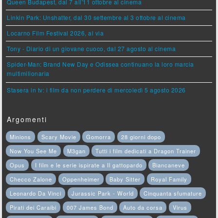
Queen Budapest, dal 7 all'11 ottobre al cinema
Linkin Park: Unshatter, dal 30 settembre al 3 ottobre al cinema
Locarno Film Festival 2026, al via
Tony - Diario di un giovane cuoco, dal 27 agosto al cinema
Spider-Man: Brand New Day e Odissea continuano la loro marcia
multimilionaria
Stasera in tv: i film da non perdere di mercoledì 5 agosto 2026
Argomenti
Minions
Scary Movie
Gomorra
28 giorni dopo
Now You See Me
M3gan
Tutti i film dedicati a Dragon Trainer
Opus
I film e le serie ispirate a Il gattopardo
Biancaneve
Checco Zalone
Oppenheimer
Baby Sitter
Royal Family
Leonardo Da Vinci
Jurassic Park - World
Cinquanta sfumature
Pirati dei Caraibi
007 James Bond
Auto da corsa
Virus