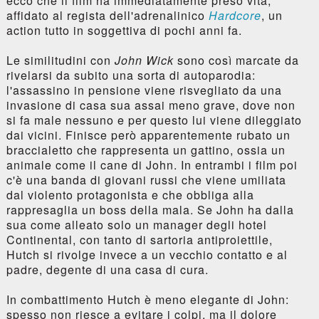
ecco che il film ha immediatamente preso vita,
affidato al regista dell'adrenalinico
Hardcore
, un
action tutto in soggettiva di pochi anni fa.
Le similitudini con
John Wick
sono così marcate da
rivelarsi da subito una sorta di autoparodia:
l'assassino in pensione viene risvegliato da una
invasione di casa sua assai meno grave, dove non
si fa male nessuno e per questo lui viene dileggiato
dai vicini. Finisce però apparentemente rubato un
braccialetto che rappresenta un gattino, ossia un
animale come il cane di John. In entrambi i film poi
c'è una banda di giovani russi che viene umiliata
dal violento protagonista e che obbliga alla
rappresaglia un boss della mala. Se John ha dalla
sua come alleato solo un manager degli hotel
Continental, con tanto di sartoria antiproiettile,
Hutch si rivolge invece a un vecchio contatto e al
padre, degente di una casa di cura.
In combattimento Hutch è meno elegante di John:
spesso non riesce a evitare i colpi, ma il dolore