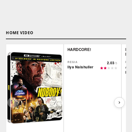
HOME VIDEO
HARDCORE!
LE 
MO
REGIA
2.03
REG
/5
Ilya Naishuller
Alb
Rod