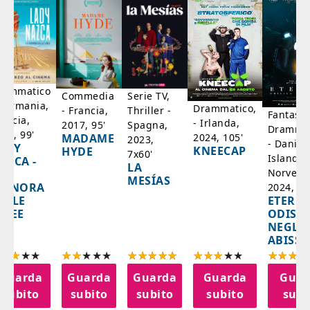
rammatico
Serie TV,
Commedia
 Germania,
Drammatico,
Thriller -
- Francia,
Fantasci
rancia,
- Irlanda,
Spagna,
2017, 95'
Drammat
025, 99'
2024, 105'
MADAME
2023,
- Danim
ADY
KNEECAP
HYDE
7x60'
Islanda,
AZCA -
LA
Norvegi
A
MESÍAS
IGNORA
2024, 10
ETERNA
ELLE
ODISS
INEE
NEGLI
ABISSI
Guarda
Guarda
Guarda
Guarda
Guar
subito
subito
subito
subito
subi