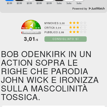
Powered by





MYMOVIES 3,00





CRITICA 3,04





PUBBLICO 2,99
3,01
CONSIGLIATO SÌ
/5
BOB ODENKIRK IN UN
ACTION SOPRA LE
RIGHE CHE PARODIA
JOHN WICK E IRONIZZA
SULLA MASCOLINITÀ
TOSSICA.