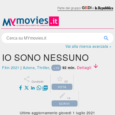
Vai alla ricerca avanzata »
IO SONO NESSUNO

Film 2021
|
Azione
,
Thriller
,
92 min.
Dettagli
+13


22
Condividi
VOTA


14
SCRIVI
Ultimo aggiornamento giovedì 1 luglio 2021