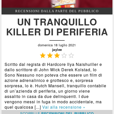
RECENSIONI DALLA PARTE DEL PUBBLICO
UN TRANQUILLO
KILLER DI PERIFERIA
domenica 18 luglio 2021
jaylee





Scritto dal regista di Hardcore Ilya Naishuiller e
dallo scrittore di John Wick Derek Kolstad, Io
Sono Nessuno non poteva che essere un film di
azione adrenalinico e grottesco e, sorpresa
sorpresa, lo è. Hutch Mansell, tranquillo contabile
di un’azienda di periferia, un giorno viene
assalito in casa da due delinquenti. I due
vengono messi in fuga in modo accidentale, ma
quel qualcosa [...]
Vai alla recensione »
SCOPRI
LE
RECENSIONI DEL PUBBLICO