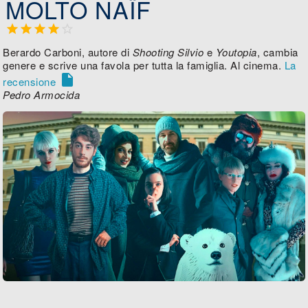
MOLTO NAÏF





Berardo Carboni, autore di
Shooting Silvio
e
Youtopia
, cambia
genere e scrive una favola per tutta la famiglia. Al cinema.
La

recensione
Pedro Armocida