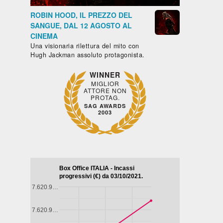
ROBIN HOOD, IL PREZZO DEL
SANGUE, DAL 12 AGOSTO AL
CINEMA
Una visionaria rilettura del mito con
Hugh Jackman assoluto protagonista.
Biografico -
Drammatico
Commedia
Drammati
WINNER
Francia,
- Brasile,
- Francia,
- Marocco,
MIGLIOR
Belgio, 2024,
Messico,
2024, 101'
2022, 122'
ATTORE NON
PROTAG.
LA
IL
98'
Paesi Bassi,
SAG AWARDS
GAZZA
CAFTAN
LA DIVINA
Cile, 2025,
2003
LADRA
BLU
DI FRANCIA
85'
- SARAH
IL
BERNHARDT
SENTIERO
atico
AZZURRO
pone,
,
ore,
105'
T
D -
STA
E