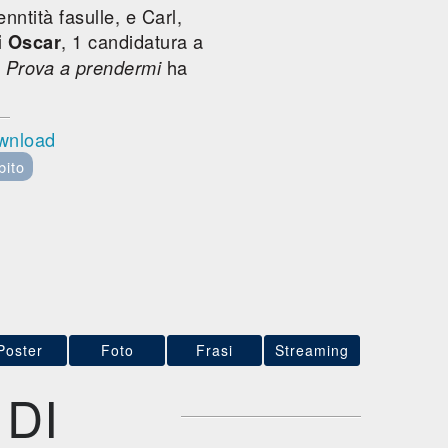
nntità fasulle, e Carl,
, 1 candidatura a
i Oscar
ha
e
Prova a prendermi
ownload
bito
Poster
Foto
Frasi
Streaming
DI