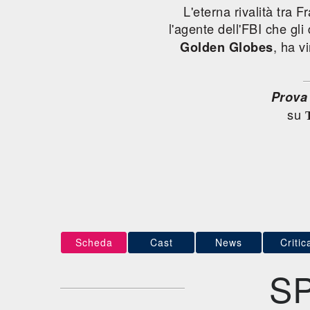
L'eterna rivalità tra 
l'agente dell'FBI che gli
, ha v
Golden Globes
Prova
su
Scheda
Cast
News
Critic
S