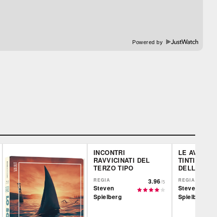
Powered by
INCONTRI
LE AVVENT
RAVVICINATI DEL
TINTIN - I
TERZO TIPO
DELL'UNIC
REGIA
3.96
REGIA
/5
Steven
Steven
Spielberg
Spielberg