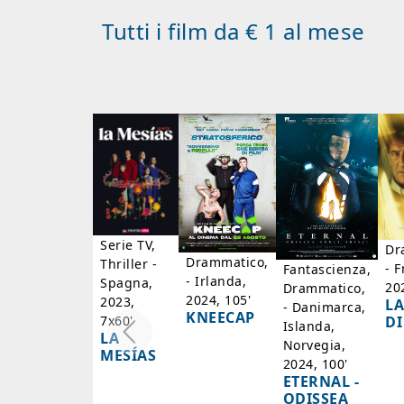
Tutti i film da € 1 al mese
Serie TV,
Dr
Drammatico,
Thriller -
- F
Fantascienza,
- Irlanda,
Spagna,
20
Drammatico,
2024, 105'
2023,
LA
- Danimarca,
KNEECAP
DI
7x60'
Islanda,
LA
Norvegia,
MESÍAS
2024, 100'
ETERNAL -
ODISSEA