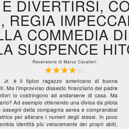
 E DIVERTIRSI, C
, REGIA IMPECC
LLA COMMEDIA D
LA SUSPENCE HIT
Recensione di Marco Cavalleri





 Jr. è il tipico ragazzo americano di buona
60. Ma l'improvviso dissesto finanziario del padre
enitori lo costringono ad andarsene di casa. Ma
nario? Ad esempio ottenendo una divisa da pilota
o assegni della compagnia aerea e comprandosi
rice per alterare i numeri degli stessi. In poco
mbia identità più velocemente dei propri abiti,