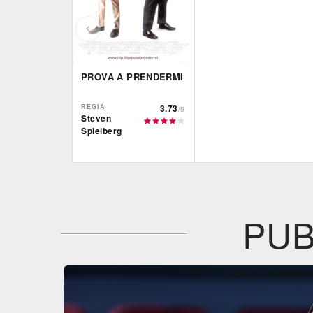
PROVA A PRENDERMI
REGIA
3.73
/5
Steven
Spielberg
IBS
Film&More
DVD
BR
DVD
BR
Feltrinelli
IBS
DVD
DVD
PUB
Plaion
Feltrinelli
BR
DVD