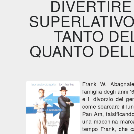
DIVERTIRE
SUPERLATIVO
TANTO DE
QUANTO DEL
Frank W. Abagnale
famiglia degli anni '
e il divorzio dei g
come sbarcare il lu
Pan Am, falsificand
una macchina marcat
tempo Frank, che ca