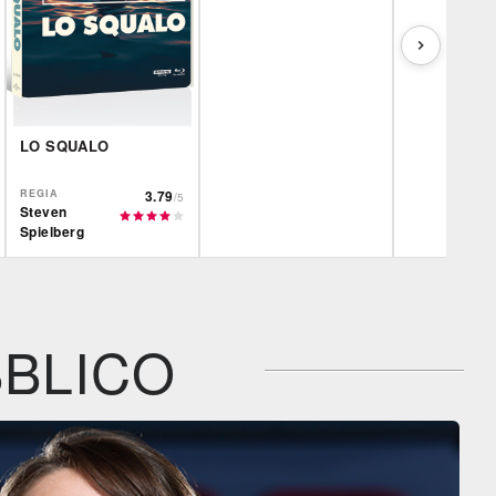
LO SQUALO
REGIA
3.79
/5
Steven
Spielberg
Plaion
Film&More
Film&More
DVD
DVD
IBS
IBS
IBS
DVD
BR
DVD
BR
BLICO
Feltrinelli
Feltrinelli
Feltrinelli
DVD
DVD