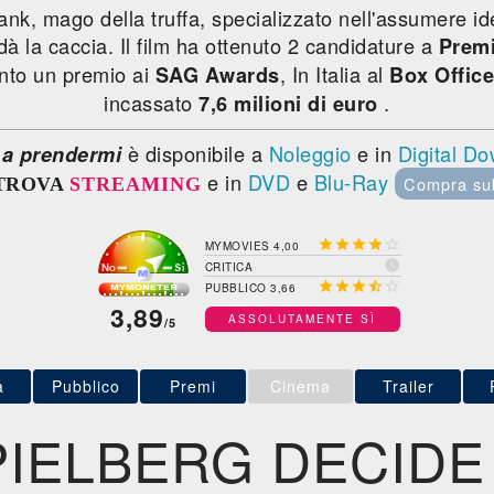
Frank, mago della truffa, specializzato nell'assumere ide
 dà la caccia. Il film ha ottenuto 2 candidature a
Prem
into un premio ai
, In Italia al
SAG Awards
Box Offic
incassato
.
7,6 milioni di euro
è disponibile a
Noleggio
e in
Digital D
 a prendermi
e in
DVD
e
Blu-Ray
Compra su
TROVA
STREAMING





MYMOVIES 4,00

CRITICA





PUBBLICO 3,66
3,89
ASSOLUTAMENTE SÌ
/5
a
Pubblico
Premi
Cinema
Trailer
PIELBERG DECIDE 