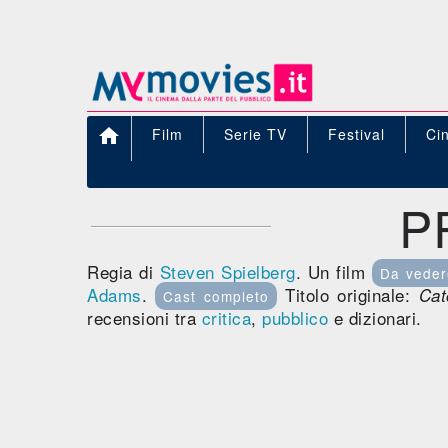

Film
Serie TV
Festival
Ci
P
Regia di
Steven Spielberg
. Un film
Da veder
Adams
.
Titolo originale:
Cat
Cast completo
recensioni tra
critica
,
pubblico
e dizionari.