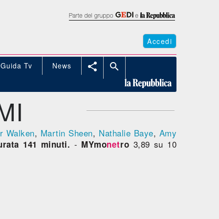
Accedi
Guida Tv
News


MI
er Walken
,
Martin Sheen
,
Nathalie Baye
,
Amy
-
3,89 su 10
urata 141 minuti.
MYmo
net
ro