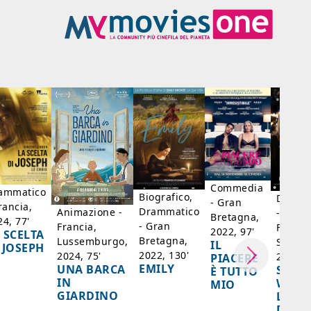
Commedia
ammatico
Biografico,
Dramm
- Gran
rancia,
Drammatico
Animazione -
- Giap
Bretagna,
24, 77'
- Gran
Francia,
Francia
2022, 97'
 SCELTA
Bretagna,
Lussemburgo,
Singap
IL
 JOSEPH
2022, 130'
2024, 75'
2024, 
PIACERE
EMILY
UNA BARCA
SPIRI
È TUTTO
IN
WORL
MIO
GIARDINO
LA FE
DELL