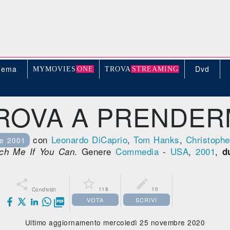
nema
Dvd
MYMOVIE
S
ONE
TROV
A
STREAMING
ROVA A PRENDER
con
Leonardo DiCaprio
,
Tom Hanks
,
Christoph
e 2001
. Genere
Commedia
-
USA
,
2001
,
ch Me If You Can
d



118
10
Condividi
VOTA
SCRIVI

Ultimo aggiornamento mercoledì 25 novembre 2020