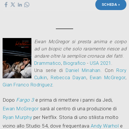
SCHEDA »
Ewan McGregor si presta anima e corpo
ad un biopic che solo raramente riesce ad
andare oltre la semplice cronaca dei fatti
.
Drammatico
,
Biografico
-
USA
2021
.
Una serie di
Daniel Minahan
.
Con
Rory
Culkin
,
Rebecca Dayan
,
Ewan McGregor
,
Gian Franco Rodriguez
.
Dopo
Fargo 3
e prima di rimettere i panni da Jedi,
Ewan McGregor
sarà al centro di una produzione di
Ryan Murphy
per Netflix. Storia di uno stilista molto
vicino allo Studio 54, dove frequentava
Andy Warhol
e