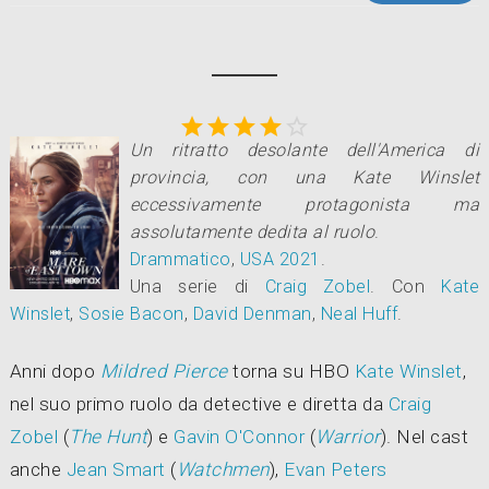





Un ritratto desolante dell'America di
provincia, con una Kate Winslet
eccessivamente protagonista ma
assolutamente dedita al ruolo
.
Drammatico
,
USA
2021
.
Una serie di
Craig Zobel
.
Con
Kate
Winslet
,
Sosie Bacon
,
David Denman
,
Neal Huff
.
Anni dopo
Mildred Pierce
torna su HBO
Kate Winslet
,
nel suo primo ruolo da detective e diretta da
Craig
Zobel
(
The Hunt
) e
Gavin O'Connor
(
Warrior
). Nel cast
anche
Jean Smart
(
Watchmen
),
Evan Peters