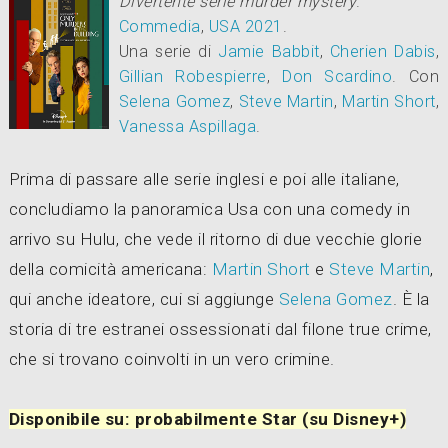
Divertente serie murder mystery
.
Commedia
,
USA
2021
.
Una serie di
Jamie Babbit
,
Cherien Dabis
,
Gillian Robespierre
,
Don Scardino
.
Con
Selena Gomez
,
Steve Martin
,
Martin Short
,
Vanessa Aspillaga
.
Prima di passare alle serie inglesi e poi alle italiane,
concludiamo la panoramica Usa con una comedy in
arrivo su Hulu, che vede il ritorno di due vecchie glorie
della comicità americana:
Martin Short
e
Steve Martin
,
qui anche ideatore, cui si aggiunge
Selena Gomez
. È la
storia di tre estranei ossessionati dal filone true crime,
che si trovano coinvolti in un vero crimine.
Disponibile su: probabilmente Star (su Disney+)