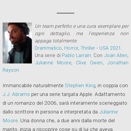
Un team perfetto e una cura esemplare per
ogni dettaglio, ma l'esperienza non
appaga totalmente
.
Drammatico
,
Horror
,
Thriller
-
USA
2021
.
Una serie di
Pablo Larraín
.
Con
Joan Allen
,
Julianne Moore
,
Clive Owen
,
Jonathan
Rayson
.
Immancabile naturalmente
Stephen King
, in coppia con
J.J. Abrams
per una serie targata Apple. Adattamento
di un romanzo del 2006, sarà interamente sceneggiato
dallo scrittore in persona e interpretata da
Julianne
Moore
. Una donna che, a due anni dalla morte del
marito, inizia a riscoprire cose su di lui che aveva