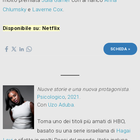
Chlumsky
e
Laverne Cox
.
Disponibile su: Netflix
SCHEDA »
Nuove storie e una nuova protagonista
.
Psicologico
,
2021
.
Con
Uzo Aduba
.
Torna uno dei titoli più amati di HBO,
basato su una serie israeliana di
Hagai
Levi
e rifatta in molti Paesi del mondo, Italia inclusa.