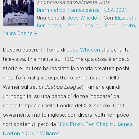
scommessa parzialmente vinta
.
Drammatico
,
Fantascienza
-
USA
2021
.
Una serie di
Joss Whedon
.
Con
Elizabeth
Berrington
,
Ben Chaplin
,
Anna Devlin
,
Laura Donnelly
.
Doveva essere il ritorno di
Joss Whedon
alla serialità
televisiva, finalmente su HBO, ma qualcosa è andato
storto e l'autore ha lasciato la propria creatura pochi
mesi fa (i maligni sospettano per le indagini della
Warner sul set di
Justice League
). Rimane quindi
un'incognita, su una banda di donne “toccate” da
capacità speciali nella Londra del XIX secolo. Cast
ovviamente molto inglese, con diversi volti non poco
noti sostenuti però da
Nick Frost
,
Ben Chaplin
,
James
Norton
e
Olivia Williams
.