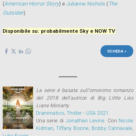
(
American Horror Story
) e
Julianne Nichols
(
The
Outsider
).
Disponibile su: probabilmente Sky e NOW TV
SCHEDA »
La serie è basata sull'omonimo romanzo
del 2018 dell'autrice di
Big Little Lies
Liane Moriarty
.
Drammatico
,
Thriller
-
USA
2021
.
Una serie di
Jonathan Levine
.
Con
Nicole
Kidman
,
Tiffany Boone
,
Bobby Cannavale
,
Luke Evans
.