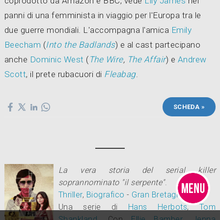
coprodotto da Amazon e BBC, vede
Lily James
nei
panni di una femminista in viaggio per l'Europa tra le
due guerre mondiali. L'accompagna l'amica
Emily
Beecham
(
Into the Badlands
) e al cast partecipano
anche
Dominic West
(
The Wire
,
The Affair
) e
Andrew
Scott
, il prete rubacuori di
Fleabag
.
SCHEDA »
La vera storia del serial killer
soprannominato "il serpente"
.
Thriller
,
Biografico
-
Gran Bretagna
2021
.
Una serie di
Hans Herbots
,
Tom
Shankland
.
Con
Ellie Bamber
,
Jenna