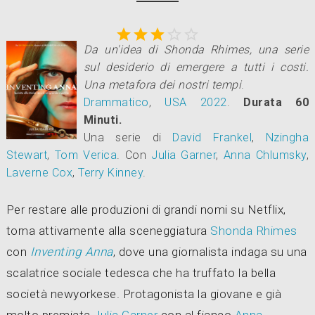





Da un'idea di Shonda Rhimes, una serie
sul desiderio di emergere a tutti i costi.
Una metafora dei nostri tempi
.
Drammatico
,
USA
2022
.
Durata 60
Minuti.
Una serie di
David Frankel
,
Nzingha
Stewart
,
Tom Verica
.
Con
Julia Garner
,
Anna Chlumsky
,
Laverne Cox
,
Terry Kinney
.
Per restare alle produzioni di grandi nomi su Netflix,
torna attivamente alla sceneggiatura
Shonda Rhimes
con
Inventing Anna
, dove una giornalista indaga su una
scalatrice sociale tedesca che ha truffato la bella
società newyorkese. Protagonista la giovane e già
molto premiata
Julia Garner
con al fianco
Anna