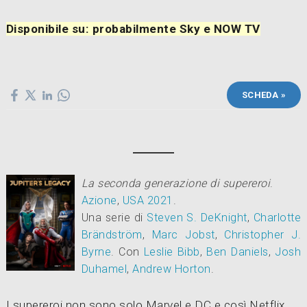
Disponibile su: probabilmente Sky e NOW TV
SCHEDA »
La seconda generazione di supereroi
.
Azione
,
USA
2021
.
Una serie di
Steven S. DeKnight
,
Charlotte
Brändström
,
Marc Jobst
,
Christopher J.
Byrne
.
Con
Leslie Bibb
,
Ben Daniels
,
Josh
Duhamel
,
Andrew Horton
.
I supereroi non sono solo Marvel e DC e così Netflix