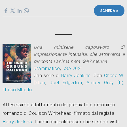
SCHEDA »
Una miniserie capolavoro di
impressionante intensità, che attraversa e
racconta l'anima nera dell'America
.
Drammatico
,
USA
2021
.
Una serie di
Barry Jenkins
.
Con
Chase W.
Dillon
,
Joel Edgerton
,
Amber Gray (II)
,
Thuso Mbedu
.
Attesissimo adattamento del premiato e omonimo
romanzo di Coulson Whitehead, firmato dal regista
Barry Jenkins
. I primi originali teaser che si sono visti