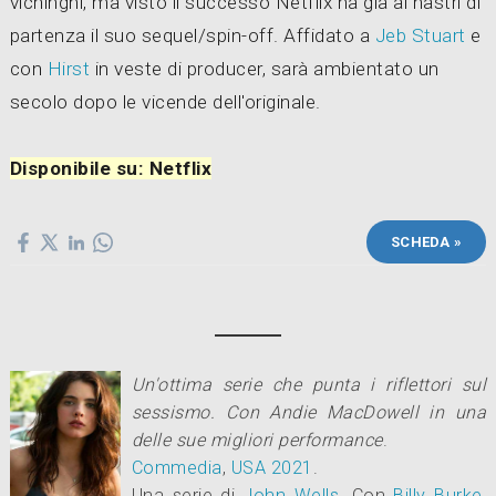
vichinghi, ma visto il successo Netflix ha già ai nastri di
partenza il suo sequel/spin-off. Affidato a
Jeb Stuart
e
con
Hirst
in veste di producer, sarà ambientato un
secolo dopo le vicende dell'originale.
Disponibile su: Netflix
SCHEDA »
Un'ottima serie che punta i riflettori sul
sessismo. Con Andie MacDowell in una
delle sue migliori performance
.
Commedia
,
USA
2021
.
Una serie di
John Wells
.
Con
Billy Burke
,