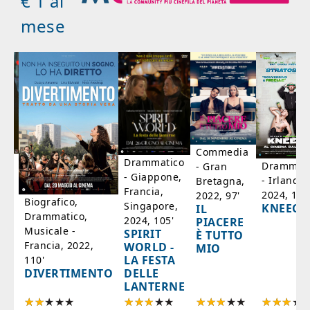
€ 1 al
mese
Commedia
ico
Drammatico
Drammati
- Gran
- Giappone,
- Irlanda,
Bretagna,
'
Francia,
2024, 105
2022, 97'
Biografico,
Singapore,
KNEECA
IL
Drammatico,
2024, 105'
PIACERE
Musicale -
SPIRIT
È TUTTO
Francia, 2022,
WORLD -
MIO
LA FESTA
110'
DELLE
DIVERTIMENTO
LANTERNE