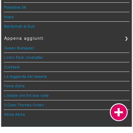
Palestina 36
Hope
Bentornati al Sud
Appena aggiunti
❯
Queen Budapest
Linkin Park: Unshatter
Zustissia
La leggenda del deserto
Fame d'aria
L'estate che finì due volte
Il Caso Thomas Crown
Atcha Atcha
Prossimamente
❯