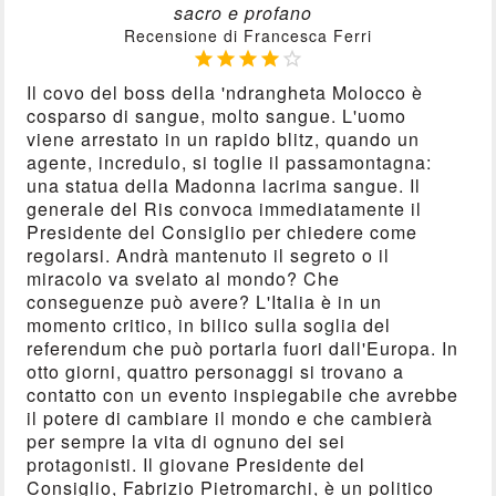
sacro e profano
Recensione di Francesca Ferri





Il covo del boss della 'ndrangheta Molocco è
cosparso di sangue, molto sangue. L'uomo
viene arrestato in un rapido blitz, quando un
agente, incredulo, si toglie il passamontagna:
una statua della Madonna lacrima sangue. Il
generale del Ris convoca immediatamente il
Presidente del Consiglio per chiedere come
regolarsi. Andrà mantenuto il segreto o il
miracolo va svelato al mondo? Che
conseguenze può avere? L'Italia è in un
momento critico, in bilico sulla soglia del
referendum che può portarla fuori dall'Europa. In
otto giorni, quattro personaggi si trovano a
contatto con un evento inspiegabile che avrebbe
il potere di cambiare il mondo e che cambierà
per sempre la vita di ognuno dei sei
protagonisti. Il giovane Presidente del
Consiglio, Fabrizio Pietromarchi, è un politico