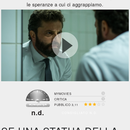
le speranze a cui ci aggrappiamo.

MYMOVIES

CRITICA





PUBBLICO 3,11
n.d.
CONSIGLIATO N.D.