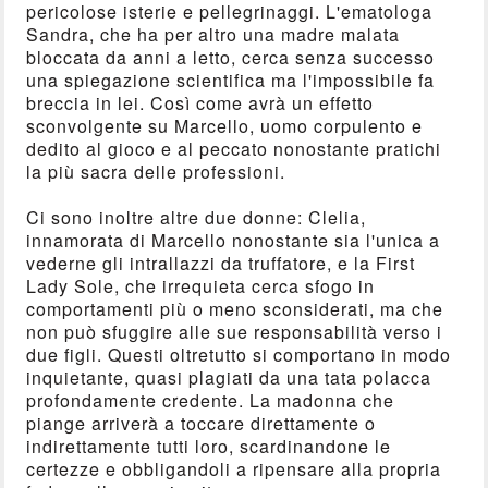
pericolose isterie e pellegrinaggi. L'ematologa
Sandra, che ha per altro una madre malata
bloccata da anni a letto, cerca senza successo
una spiegazione scientifica ma l'impossibile fa
breccia in lei. Così come avrà un effetto
sconvolgente su Marcello, uomo corpulento e
dedito al gioco e al peccato nonostante pratichi
la più sacra delle professioni.
Ci sono inoltre altre due donne: Clelia,
innamorata di Marcello nonostante sia l'unica a
vederne gli intrallazzi da truffatore, e la First
Lady Sole, che irrequieta cerca sfogo in
comportamenti più o meno sconsiderati, ma che
non può sfuggire alle sue responsabilità verso i
due figli. Questi oltretutto si comportano in modo
inquietante, quasi plagiati da una tata polacca
profondamente credente. La madonna che
piange arriverà a toccare direttamente o
indirettamente tutti loro, scardinandone le
certezze e obbligandoli a ripensare alla propria