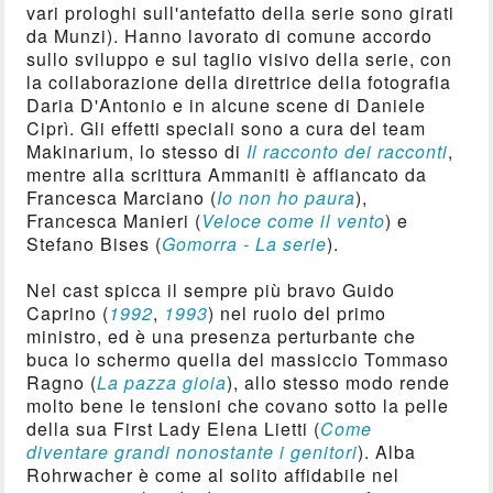
vari prologhi sull'antefatto della serie sono girati
da Munzi). Hanno lavorato di comune accordo
sullo sviluppo e sul taglio visivo della serie, con
la collaborazione della direttrice della fotografia
Daria D'Antonio e in alcune scene di Daniele
Ciprì. Gli effetti speciali sono a cura del team
Makinarium, lo stesso di
Il racconto dei racconti
,
mentre alla scrittura Ammaniti è affiancato da
Francesca Marciano (
Io non ho paura
),
Francesca Manieri (
Veloce come il vento
) e
Stefano Bises (
Gomorra - La serie
).
Nel cast spicca il sempre più bravo Guido
Caprino (
1992
,
1993
) nel ruolo del primo
ministro, ed è una presenza perturbante che
buca lo schermo quella del massiccio Tommaso
Ragno (
La pazza gioia
), allo stesso modo rende
molto bene le tensioni che covano sotto la pelle
della sua First Lady Elena Lietti (
Come
diventare grandi nonostante i genitori
). Alba
Rohrwacher è come al solito affidabile nel