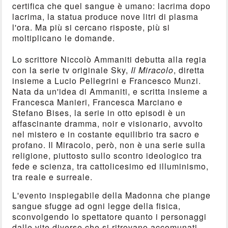
certifica che quel sangue è umano: lacrima dopo
lacrima, la statua produce nove litri di plasma
l'ora. Ma più si cercano risposte, più si
moltiplicano le domande.
Lo scrittore Niccolò Ammaniti debutta alla regia
con la serie tv originale Sky,
Il Miracolo
, diretta
insieme a Lucio Pellegrini e Francesco Munzi.
Nata da un'idea di Ammaniti, e scritta insieme a
Francesca Manieri, Francesca Marciano e
Stefano Bises, la serie in otto episodi è un
affascinante dramma, noir e visionario, avvolto
nel mistero e in costante equilibrio tra sacro e
profano. Il Miracolo, però, non è una serie sulla
religione, piuttosto sullo scontro ideologico tra
fede e scienza, tra cattolicesimo ed illuminismo,
tra reale e surreale.
L'evento inspiegabile della Madonna che piange
sangue sfugge ad ogni legge della fisica,
sconvolgendo lo spettatore quanto i personaggi
dalle vite diverse che si ritrovano accomunati