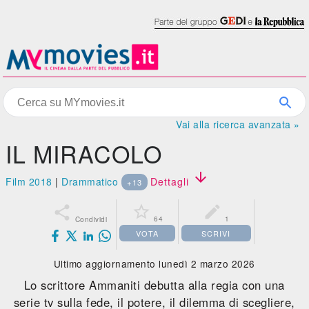
Vai alla ricerca avanzata »
IL MIRACOLO

Film 2018
|
Drammatico
Dettagli
+13



64
1
Condividi
VOTA
SCRIVI
Ultimo aggiornamento lunedì 2 marzo 2026
Lo scrittore Ammaniti debutta alla regia con una
serie tv sulla fede, il potere, il dilemma di scegliere,