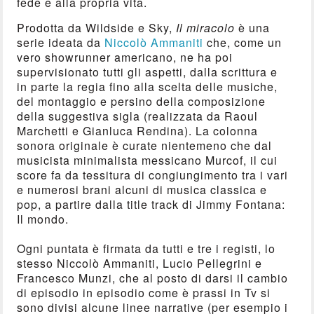
fede e alla propria vita.
Prodotta da Wildside e Sky,
Il miracolo
è una
serie ideata da
Niccolò Ammaniti
che, come un
vero showrunner americano, ne ha poi
supervisionato tutti gli aspetti, dalla scrittura e
in parte la regia fino alla scelta delle musiche,
del montaggio e persino della composizione
della suggestiva sigla (realizzata da Raoul
Marchetti e Gianluca Rendina). La colonna
sonora originale è curate nientemeno che dal
musicista minimalista messicano Murcof, il cui
score fa da tessitura di congiungimento tra i vari
e numerosi brani alcuni di musica classica e
pop, a partire dalla title track di Jimmy Fontana:
Il mondo.
Ogni puntata è firmata da tutti e tre i registi, lo
stesso Niccolò Ammaniti, Lucio Pellegrini e
Francesco Munzi, che al posto di darsi il cambio
di episodio in episodio come è prassi in Tv si
sono divisi alcune linee narrative (per esempio i