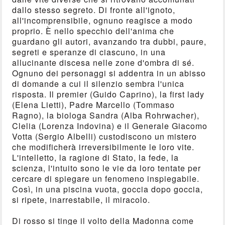
dallo stesso segreto. Di fronte all'ignoto,
all'incomprensibile, ognuno reagisce a modo
proprio. È nello specchio dell'anima che
guardano gli autori, avanzando tra dubbi, paure,
segreti e speranze di ciascuno, in una
allucinante discesa nelle zone d'ombra di sé.
Ognuno dei personaggi si addentra in un abisso
di domande a cui il silenzio sembra l'unica
risposta. Il premier (Guido Caprino), la first lady
(Elena Lietti), Padre Marcello (Tommaso
Ragno), la biologa Sandra (Alba Rohrwacher),
Clelia (Lorenza Indovina) e il Generale Giacomo
Votta (Sergio Albelli) custodiscono un mistero
che modificherà irreversibilmente le loro vite.
L'intelletto, la ragione di Stato, la fede, la
scienza, l'intuito sono le vie da loro tentate per
cercare di spiegare un fenomeno inspiegabile.
Così, in una piscina vuota, goccia dopo goccia,
si ripete, inarrestabile, il miracolo.
Di rosso si tinge il volto della Madonna come