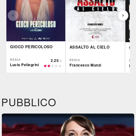
GIOCO PERICOLOSO
ASSALTO AL CIELO
ORA
REGIA
2.25
REGIA
REG
/5
Lucio Pellegrini
Francesco Munzi
Luc
CG | tv
IBS
IBS
DVD
DVD
IBS
Feltrinelli
Felt
DVD
DVD
PUBBLICO
Feltrinelli
DVD