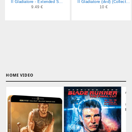
Il Gladiatore - Extended Special Edition (3 dvd)
Il Gladiatore (dvd) (Collector's Edition)
9.49 €
10 €
HOME VIDEO
AL
REG
Rid