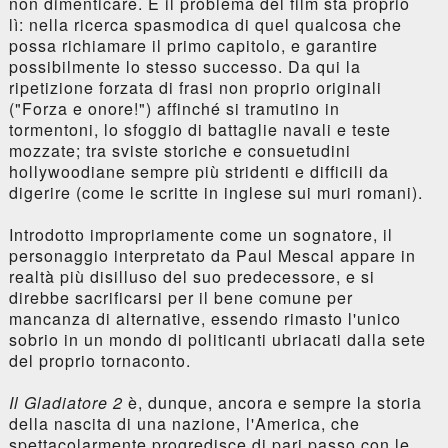
non dimenticare. E il problema del film sta proprio
lì: nella ricerca spasmodica di quel qualcosa che
possa richiamare il primo capitolo, e garantire
possibilmente lo stesso successo. Da qui la
ripetizione forzata di frasi non proprio originali
("Forza e onore!") affinché si tramutino in
tormentoni, lo sfoggio di battaglie navali e teste
mozzate; tra sviste storiche e consuetudini
hollywoodiane sempre più stridenti e difficili da
digerire (come le scritte in inglese sui muri romani).
Introdotto impropriamente come un sognatore, il
personaggio interpretato da Paul Mescal appare in
realtà più disilluso del suo predecessore, e si
direbbe sacrificarsi per il bene comune per
mancanza di alternative, essendo rimasto l'unico
sobrio in un mondo di politicanti ubriacati dalla sete
del proprio tornaconto.
Il Gladiatore 2
è, dunque, ancora e sempre la storia
della nascita di una nazione, l'America, che
spettacolarmente progredisce di pari passo con le