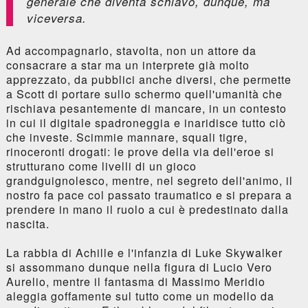
generale che diventa schiavo, dunque, ma
viceversa.
Ad accompagnarlo, stavolta, non un attore da
consacrare a star ma un interprete già molto
apprezzato, da pubblici anche diversi, che permette
a Scott di portare sullo schermo quell'umanità che
rischiava pesantemente di mancare, in un contesto
in cui il digitale spadroneggia e inaridisce tutto ciò
che investe. Scimmie mannare, squali tigre,
rinoceronti drogati: le prove della via dell'eroe si
strutturano come livelli di un gioco
grandguignolesco, mentre, nel segreto dell'animo, il
nostro fa pace col passato traumatico e si prepara a
prendere in mano il ruolo a cui è predestinato dalla
nascita.
La rabbia di Achille e l'infanzia di Luke Skywalker
si assommano dunque nella figura di Lucio Vero
Aurelio, mentre il fantasma di Massimo Meridio
aleggia goffamente sul tutto come un modello da