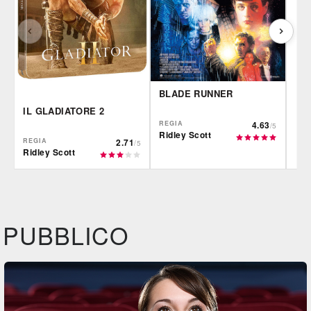
BLADE RUNNER
IL GLADIATORE 2
REGIA
4.63
/5
Ridley Scott
REGIA
2.71
/5
Ridley Scott
Plaion
IBS
Fil
DVD
BR
DVD
IBS
IBS
DVD
PUBBLICO
Feltrinelli
Felt
DVD