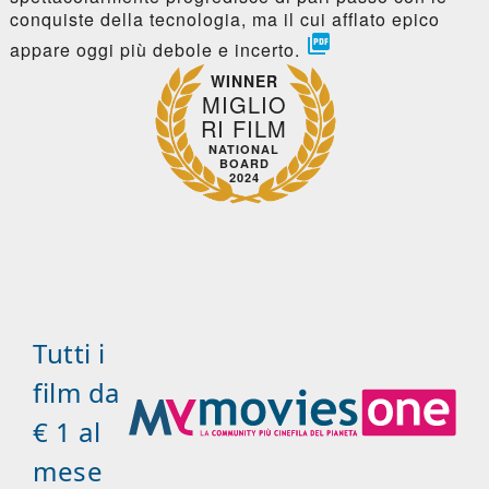
conquiste della tecnologia, ma il cui afflato epico

appare oggi più debole e incerto.
WINNER
MIGLIO
RI FILM
NATIONAL
BOARD
2024
Tutti i
film da
€ 1 al
mese