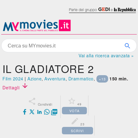
Vai alla ricerca avanzata »
IL GLADIATORE 2
Film 2024
|
Azione
,
Avventura
,
Drammatico
,
150 min.
+13

Dettagli


49
Condividi
VOTA


23
SCRIVI