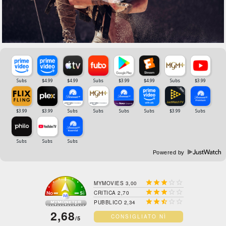
Powered by





MYMOVIES 3,00





CRITICA 2,70





PUBBLICO 2,34
2,68
CONSIGLIATO NÌ
/5