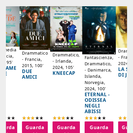
mmedia
Dramm
Drammatico
Drammatico,
rancia,
- Franc
Fantascienza,
- Francia,
- Irlanda,
17, 95'
2024, 7
Drammatico,
2015, 100'
2024, 105'
ADAME
LA SC
- Danimarca,
DUE
KNEECAP
YDE
DI JO
Islanda,
AMICI
Norvegia,
2024, 100'
ETERNAL -
ODISSEA
NEGLI
ABISSI
uarda
Guarda
Guarda
Guarda
Gua