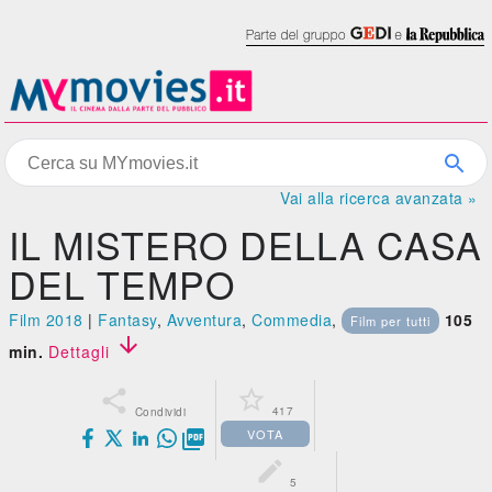
Vai alla ricerca avanzata »
IL MISTERO DELLA CASA
DEL TEMPO
Film 2018
|
Fantasy
,
Avventura
,
Commedia
,
105
Film per tutti

min.
Dettagli


417
Condividi
VOTA


5