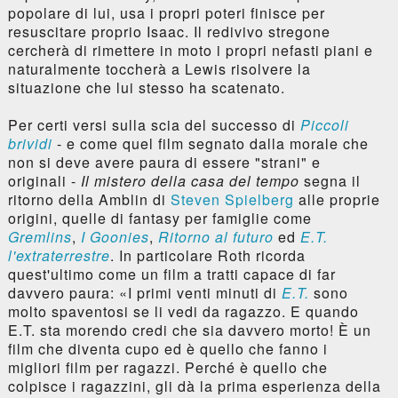
popolare di lui, usa i propri poteri finisce per
resuscitare proprio Isaac. Il redivivo stregone
cercherà di rimettere in moto i propri nefasti piani e
naturalmente toccherà a Lewis risolvere la
situazione che lui stesso ha scatenato.
Per certi versi sulla scia del successo di
Piccoli
brividi
- e come quel film segnato dalla morale che
non si deve avere paura di essere "strani" e
originali -
Il mistero della casa del tempo
segna il
ritorno della Amblin di
Steven Spielberg
alle proprie
origini, quelle di fantasy per famiglie come
Gremlins
,
I Goonies
,
Ritorno al futuro
ed
E.T.
l'extraterrestre
. In particolare Roth ricorda
quest'ultimo come un film a tratti capace di far
davvero paura: «I primi venti minuti di
E.T.
sono
molto spaventosi se li vedi da ragazzo. E quando
E.T. sta morendo credi che sia davvero morto! È un
film che diventa cupo ed è quello che fanno i
migliori film per ragazzi. Perché è quello che
colpisce i ragazzini, gli dà la prima esperienza della