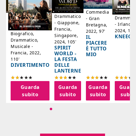
Commedia
ico
Drammatico
Drammati
- Gran
- Giappone,
- Irlanda,
Bretagna,
'
Francia,
2024, 105
2022, 97'
Biografico,
Singapore,
KNEECA
IL
Drammatico,
2024, 105'
PIACERE
Musicale -
SPIRIT
È TUTTO
Francia, 2022,
WORLD -
MIO
LA FESTA
110'
DELLE
DIVERTIMENTO
LANTERNE
a
Guarda
Guarda
Guarda
Guard
o
subito
subito
subito
subit