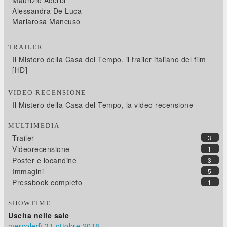
Maurizio Acerbi
Alessandra De Luca
Mariarosa Mancuso
TRAILER
Il Mistero della Casa del Tempo, il trailer italiano del film
[HD]
VIDEO RECENSIONE
Il Mistero della Casa del Tempo, la video recensione
MULTIMEDIA
Trailer
3
Videorecensione
1
Poster e locandine
3
Immagini
5
Pressbook completo
1
SHOWTIME
Uscita nelle sale
mercoledì 31
ottobre 2018