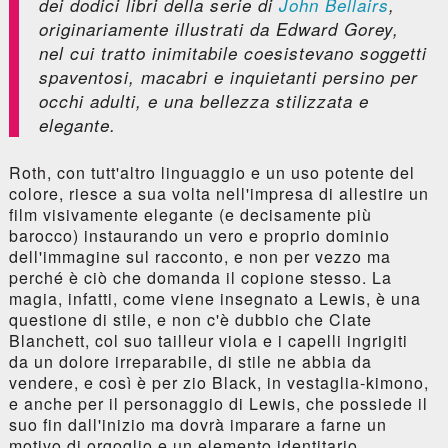
dei dodici libri della serie di
John Bellairs
,
originariamente illustrati da Edward Gorey,
nel cui tratto inimitabile coesistevano soggetti
spaventosi, macabri e inquietanti persino per
occhi adulti, e una bellezza stilizzata e
elegante.
Roth, con tutt'altro linguaggio e un uso potente del
colore, riesce a sua volta nell'impresa di allestire un
film visivamente elegante (e decisamente più
barocco) instaurando un vero e proprio dominio
dell'immagine sul racconto, e non per vezzo ma
perché è ciò che domanda il copione stesso. La
magia, infatti, come viene insegnato a Lewis, è una
questione di stile, e non c'è dubbio che Clate
Blanchett, col suo tailleur viola e i capelli ingrigiti
da un dolore irreparabile, di stile ne abbia da
vendere, e così è per zio Black, in vestaglia-kimono,
e anche per il personaggio di Lewis, che possiede il
suo fin dall'inizio ma dovrà imparare a farne un
motivo di orgoglio e un elemento identitario.