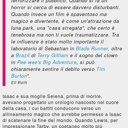
terrorizzare il pubblico. Quando si fa un
horror si cerca di essere davvero disturbanti.
Quando invece un film è spaventoso ma
magico e divertente, è come un'attrazione da
luna park, una "casa stregata", che certo è
tenebrosa ma non ti vuole traumatizzare. Tra
le influenze è stato molto importante il
laboratorio di Sebastian in
Blade Runner
, oltre
a
Brazil
di
Terry Gilliam
e il sogno del clown
in
Pee-wee's Big Adventure
, si può
chiaramente sentire il debito verso
Tim
Burton
".
Eli Roth
Isaac e sua moglie Selena, prima di morire,
avevano progettato un orologio nascosto nel cuore
della casa, i cui battiti conducono verso un
allineamento magico che avrebbe permesso a Isaac
di scatenare la fine del mondo. Quando Lewis, per
impressionare Tarby, un coetaneo molto più