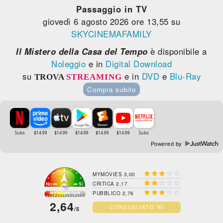
Passaggio in TV
giovedì 6 agosto 2026 ore 13,55 su
SKYCINEMAFAMILY
Il Mistero della Casa del Tempo
è disponibile a
Noleggio
e in
Digital Download
su
e in
DVD
e
Blu-Ray
TROVA
STREAMING
Compra subito
Powered by





MYMOVIES 3,00





CRITICA 2,17





PUBBLICO 2,76
2,64
CONSIGLIATO NÌ
/5