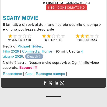
MYMONETRO
- GIUDIZIO MEDIO
1.80
- CONSIGLIATO NO
SCARY MOVIE
Il tentativo di revival del franchise più scurrile di sempre
è di una pochezza desolante.















MYMOVIES.IT
1.00
CRITICA
1.94
PUBBLICO
2.45
Regia di
Michael Tiddes
.
Film 2026
|
Commedia
,
Horror
- 95 min.
Uscita
4
giugno 2026
.
Dettagli ❯
Niente è sacro. Nessun cliché sopravvive. Ogni limite viene
superato.
Espandi ▽
Recensione
|
Cast
|
Rassegna stampa
|