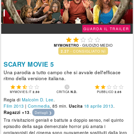
GUARDA IL TRAILER





MYMONETRO
- GIUDIZIO MEDIO
2.27
- CONSIGLIATO NÌ
SCARY MOVIE 5
Una parodia a tutto campo che si avvale dell'efficace
ritmo della versione italiana.











MYMOVIES.IT
2.50
CRITICA
N.D.
PUBBLICO
2.05
Regia di
Malcolm D. Lee
.
Film 2013
|
Commedia
, 85 min.
Uscita
18
aprile 2013
.
Ragazzi +13
.
Dettagli ❯
Tra rivisitazioni geniali e battute a doppio senso, nel quinto
episodio della saga demenziale horror più amata i
protagonisti del cinema sono nuovamente sostituiti dalla loro