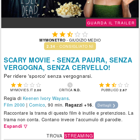
GUARDA IL TRAILER





MYMONETRO
- GIUDIZIO MEDIO
2.34
- CONSIGLIATO NÌ
SCARY MOVIE - SENZA PAURA, SENZA
VERGOGNA, SENZA CERVELLO!
Per ridere 'sporco' senza vergognarsi.











MYMOVIES.IT
2.00
CRITICA
N.D.
PUBBLICO
2.67
Regia di
Keenen Ivory Wayans
.
Film 2000
|
Comico
, 90 min.
Ragazzi +16
.
Dettagli ❯
Raccontare la trama di questo film è inutile e pretenzioso. La
trama non conta. Contano invece l'accumulo di parodie.
Espandi ▽
TROVA
STREAMING