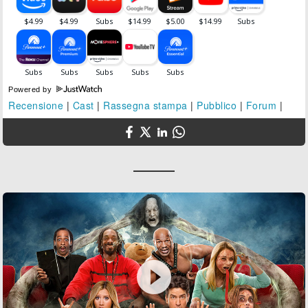
Powered by
Recensione
|
Cast
|
Rassegna stampa
|
Pubblico
|
Forum
|
