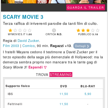
GUARDA IL TRAILER
SCARY MOVIE 3
Terza raffica di irriverenti parodie da tanti film di culto.











MYMOVIES.IT
1.00
CRITICA
N.D.
PUBBLICO
3.18
Regia di
David Zucker
.
Film 2003
|
Comico
, 90 min.
Ragazzi +13
.
Dettagli ❯
I fratelli Wayans cedono il testimone a David Zucker per il
terzo episodio della saga più demenziale di Hollywood: ma la
demenza sembra proprio non mancare tra le tante gag di
Scary Movie 3
!
Espandi ▽
TROVA
STREAMING
Supporto fisico
DVD
BLU-RAY
IBS
11,50
5,90
Feltrinelli
11,50
-