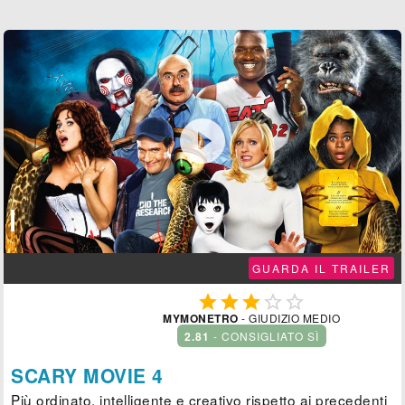

GUARDA IL TRAILER





MYMONETRO
- GIUDIZIO MEDIO
2.81
- CONSIGLIATO SÌ
SCARY MOVIE 4
Più ordinato, intelligente e creativo rispetto ai precedenti