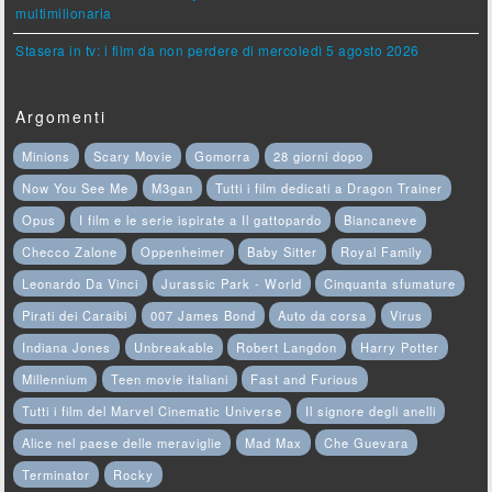
multimilionaria
Stasera in tv: i film da non perdere di mercoledì 5 agosto 2026
Argomenti
Minions
Scary Movie
Gomorra
28 giorni dopo
Now You See Me
M3gan
Tutti i film dedicati a Dragon Trainer
Opus
I film e le serie ispirate a Il gattopardo
Biancaneve
Checco Zalone
Oppenheimer
Baby Sitter
Royal Family
Leonardo Da Vinci
Jurassic Park - World
Cinquanta sfumature
Pirati dei Caraibi
007 James Bond
Auto da corsa
Virus
Indiana Jones
Unbreakable
Robert Langdon
Harry Potter
Millennium
Teen movie italiani
Fast and Furious
Tutti i film del Marvel Cinematic Universe
Il signore degli anelli
Alice nel paese delle meraviglie
Mad Max
Che Guevara
Terminator
Rocky