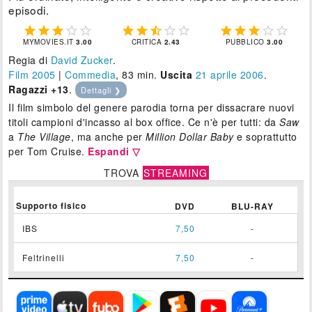
episodi.















MYMOVIES.IT
3.00
CRITICA
2.43
PUBBLICO
3.00
Regia di
David Zucker
.
Film 2005
|
Commedia
, 83 min.
Uscita
21
aprile 2006
.
Ragazzi +13
.
Dettagli ❯
Il film simbolo del genere parodia torna per dissacrare nuovi
titoli campioni d'incasso al box office. Ce n'è per tutti: da
Saw
a
The Village
, ma anche per
Million Dollar Baby
e soprattutto
per Tom Cruise.
Espandi ▽
TROVA
STREAMING
Supporto fisico
DVD
BLU-RAY
IBS
7,50
-
Feltrinelli
7,50
-