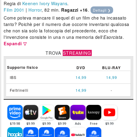
Regia di
Keenen Ivory Wayans
.
Film 2001
|
Horror
, 82 min.
Ragazzi +16
.
Dettagli ❯
Come poteva mancare il sequel di un film che ha incassato
tanto? Poichè per il numero due occorre inventarsi qualcosa
che non sia solo la fotocopia del precedente, ecco che
l'invenzione consiste in una n una memoria dell'
Esorcista
.
Espandi ▽
TROVA
STREAMING
Supporto fisico
DVD
BLU-RAY
IBS
14,99
14,99
Feltrinelli
14,99
-