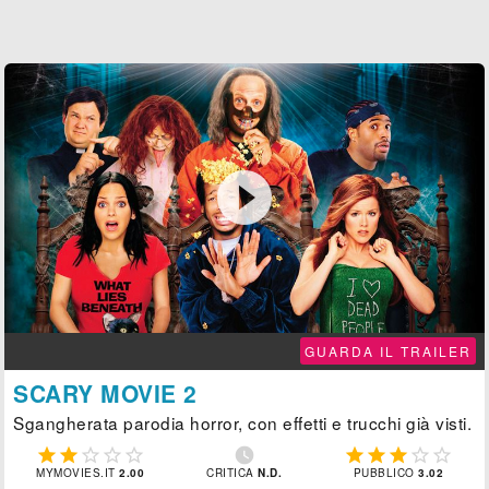

GUARDA IL TRAILER
SCARY MOVIE 2
Sgangherata parodia horror, con effetti e trucchi già visti.











MYMOVIES.IT
2.00
CRITICA
N.D.
PUBBLICO
3.02