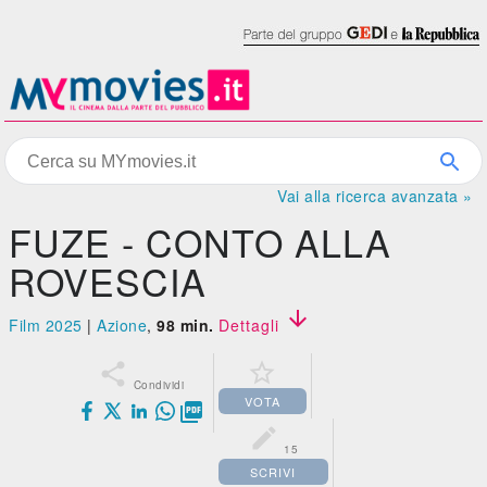
Vai alla ricerca avanzata »
FUZE - CONTO ALLA
ROVESCIA

Film 2025
|
Azione
,
98 min.
Dettagli


Condividi
VOTA


15
SCRIVI