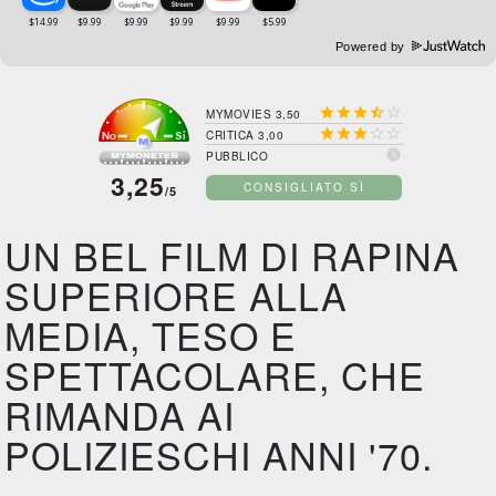
Powered by





MYMOVIES 3,50





CRITICA 3,00

PUBBLICO
3,25
CONSIGLIATO SÌ
/5
UN BEL FILM DI RAPINA
SUPERIORE ALLA
MEDIA, TESO E
SPETTACOLARE, CHE
RIMANDA AI
POLIZIESCHI ANNI '70.