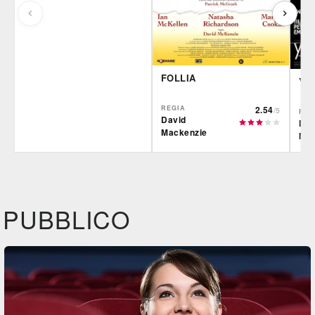
FOLLIA
YO
REGIA
2.54
/5
REG
David
Dav
Mackenzie
Mac
Film&More
IBS
IBS
DVD
BR
DVD
Feltrinelli
Felt
DVD
PUBBLICO