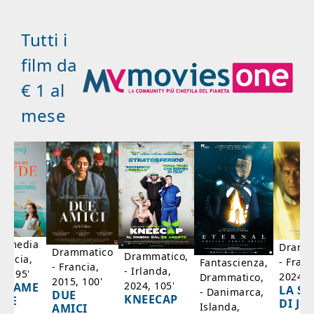
Tutti i
film da
€ 1 al
mese
mmedia
Dramm
Drammatico
Drammatico,
rancia,
- Franc
Fantascienza,
- Francia,
- Irlanda,
17, 95'
2024, 7
Drammatico,
2015, 100'
2024, 105'
ADAME
LA SC
- Danimarca,
DUE
KNEECAP
YDE
DI JO
Islanda,
AMICI