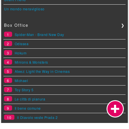
Un mondo meraviglioso
Box Office
❯
1
Spider-Man - Brand New Day
2
Odissea
3
Hokum
4
Minions & Monsters
5
Ateez: Light the Way in Cinemas
6
Michael
7
Toy Story 5
8
Le città di pianura
9
Il bene comune
10
Il Diavolo veste Prada 2