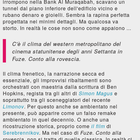
irrompono nella Bank Al Muraqabah, scavano un
tunnel dal piano inferiore dell'edificio vicino e
rubano denaro e gioielli. Sembra la rapina perfetta
progettata nei minimi dettagli. Ma qualcosa va
storto. In realtà le cose non sono come appaiono ...
C'è il clima del western metropolitano del
cinema statunitense degli anni Settanta in
Fuze. Conto alla rovescia
.
Il clima frenetico, la narrazione secca ed
essenziale, gli improvvisi ribaltamenti sono
orchestrati con maestria dalla scrittura di Ben
Hopkins, regista tra gli altri di
Simon Magus
e
soprattutto tra gli sceneggiatori del recente
Limonov
. Per questo anche se ambientato nel
presente, può apparire come un falso remake
ambientato in quel decennio. O anche una
ricostruzione storica, proprio come
il film
di
Serebrennikov
. Ma nel caso di
Fuze. Conto alla
rovescia
, non si tratta di quella classica. In realtà ci