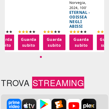
Norvegia,
2024, 100'
ETERNAL -
ODISSEA
NEGLI
ABISSI
uarda
Guarda
Guarda
Guarda
Gua
subito
subito
subito
subito
sub
TROVA
STREAMING