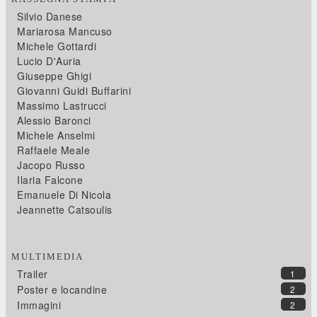
Silvio Danese
Mariarosa Mancuso
Michele Gottardi
Lucio D'Auria
Giuseppe Ghigi
Giovanni Guidi Buffarini
Massimo Lastrucci
Alessio Baronci
Michele Anselmi
Raffaele Meale
Jacopo Russo
Ilaria Falcone
Emanuele Di Nicola
Jeannette Catsoulis
MULTIMEDIA
Trailer
1
Poster e locandine
2
Immagini
2