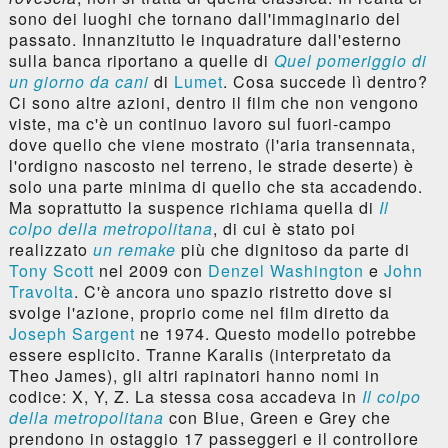
sono dei luoghi che tornano dall'immaginario del
passato. Innanzitutto le inquadrature dall'esterno
sulla banca riportano a quelle di
Quel pomeriggio di
un giorno da cani
di
Lumet
. Cosa succede lì dentro?
Ci sono altre azioni, dentro il film che non vengono
viste, ma c'è un continuo lavoro sul fuori-campo
dove quello che viene mostrato (l'aria transennata,
l'ordigno nascosto nel terreno, le strade deserte) è
solo una parte minima di quello che sta accadendo.
Ma soprattutto la suspence richiama quella di
Il
colpo della metropolitana
, di cui è stato poi
realizzato
un remake
più che dignitoso da parte di
Tony Scott
nel 2009 con
Denzel Washington
e
John
Travolta
. C'è ancora uno spazio ristretto dove si
svolge l'azione, proprio come nel film diretto da
Joseph Sargent
ne 1974. Questo modello potrebbe
essere esplicito. Tranne Karalis (interpretato da
Theo James), gli altri rapinatori hanno nomi in
codice: X, Y, Z. La stessa cosa accadeva in
Il colpo
della metropolitana
con Blue, Green e Grey che
prendono in ostaggio 17 passeggeri e il controllore