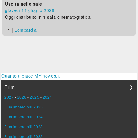
Uscita nelle sale
giovedì 11
giugno 2026
Oggi distribuito in 1 sala cinematografica
1 |
Lombardia
Quanto ti piace MYmovies.it
Film
❯
2027
-
2026
-
2025
-
2024
Film imperdibili 2025
Film imperdibili 2024
Film imperdibili 2023
Film imperdibili 2022