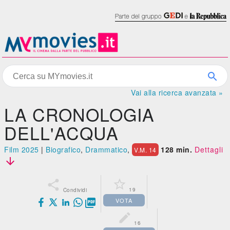
Vai alla ricerca avanzata »
LA CRONOLOGIA
DELL'ACQUA
Film 2025
|
Biografico
,
Drammatico
,
128 min.
Dettagli
V.M. 14



19
Condividi
VOTA


16