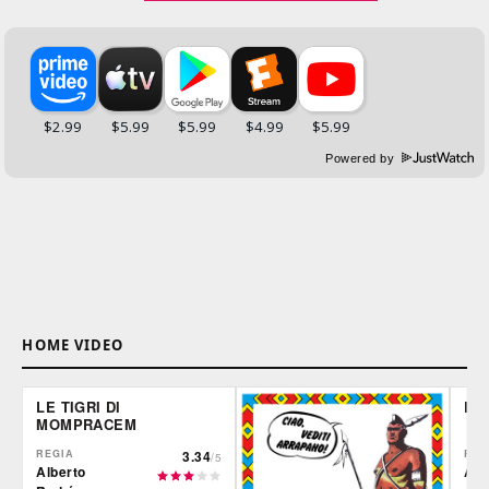
Powered by
HOME VIDEO
LE TIGRI DI
DE
MOMPRACEM
REGIA
3.34
REG
/5
Alberto
Ale