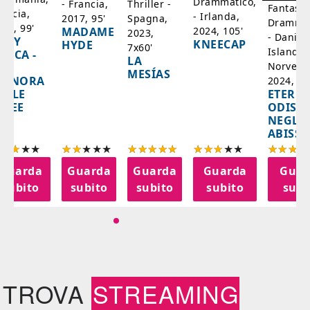
Drammatico,
Thriller -
- Francia,
Fantasci
rancia,
- Irlanda,
Spagna,
2017, 95'
Drammat
025, 99'
2024, 105'
MADAME
2023,
- Danim
ADY
KNEECAP
HYDE
7x60'
Islanda,
AZCA -
LA
Norvegi
A
MESÍAS
IGNORA
2024, 10
ETERNA
ELLE
ODISS
INEE
NEGLI
ABISSI
Guarda
Guarda
Guarda
Guarda
Guar
subito
subito
subito
subito
subi
TROVA
STREAMING