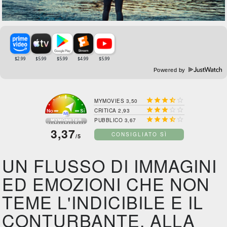
Powered by





MYMOVIES 3,50





CRITICA 2,93





PUBBLICO 3,67
3,37
CONSIGLIATO SÌ
/5
UN FLUSSO DI IMMAGINI
ED EMOZIONI CHE NON
TEME L'INDICIBILE E IL
CONTURBANTE. ALLA