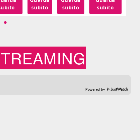
subito
subito
subito
subito
su
STREAMING
Powered by