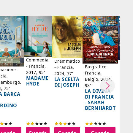
Commedia
Drammatico
Dram
- Francia,
Biografico -
- Francia,
- Bras
mazione -
2017, 95'
Francia,
2024, 77'
Messi
cia,
MADAME
LA SCELTA
Belgio, 2024,
Paesi 
semburgo,
HYDE
DI JOSEPH
98'
Cile, 
, 75'
LA DIVINA
A BARCA
85'
DI FRANCIA
IL
- SARAH
ARDINO
SENT
BERNHARDT
AZZ
uarda
Guarda
Guarda
Guarda
Gu