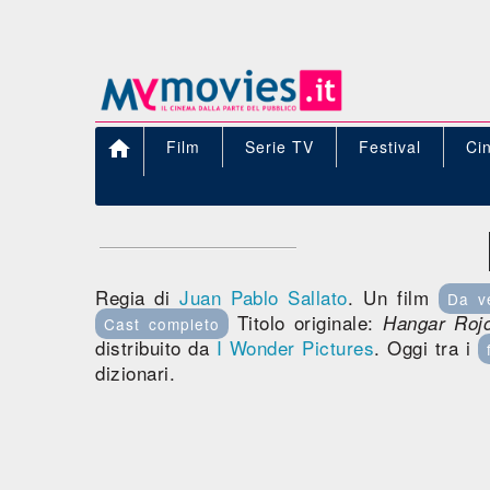

Film
Serie TV
Festival
Ci
Regia di
Juan Pablo Sallato
. Un film
Da v
Titolo originale:
Hangar Roj
Cast completo
distribuito da
I Wonder Pictures
. Oggi tra i
dizionari.