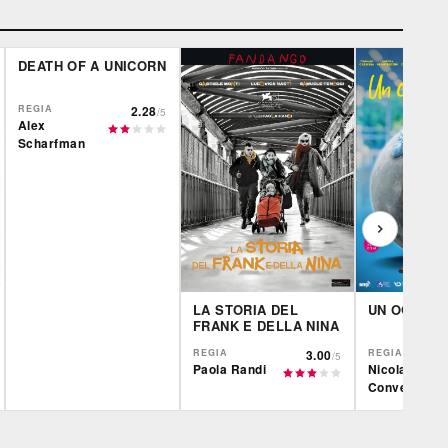
DEATH OF A UNICORN
REGIA
2.28
/5
Alex
Scharfman
LA STORIA DEL
UN OGGI A
FRANK E DELLA NINA
REGIA
3.00
REGIA
/5
Paola Randi
Nicola
Conversa