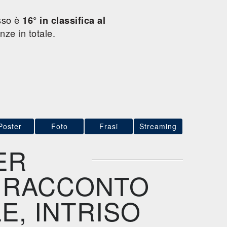
osso è
16° in classifica al
nze in totale.
Poster
Foto
Frasi
Streaming
ER
L RACCONTO
E, INTRISO