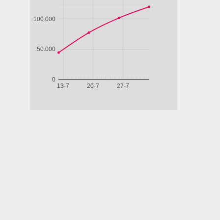
Fantascienza,
Commedia
Drammatico
Drammati
Drammatico,
- Francia,
- Marocco,
- Francia,
- Danimarca,
2024, 101'
2022, 122'
2023, 102'
LA
IL
MON
Islanda,
GAZZA
CAFTANO
CRIME - 
Norvegia,
LADRA
BLU
COLPEVO
2024, 100'
SONO IO
ETERNAL -
ODISSEA
matico
NEGLI
ile,
ABISSI
co,
Bassi,
2025,
IERO
URRO
arda
Guarda
Guarda
Guarda
Guard