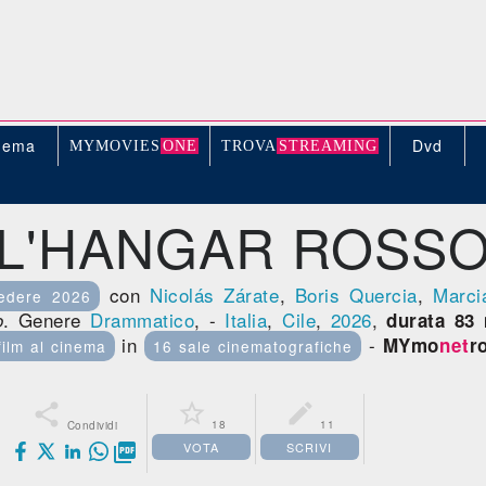
nema
Dvd
MYMOVIE
S
ONE
TROV
A
STREAMING
L'HANGAR ROSS
con
Nicolás Zárate
,
Boris Quercia
,
Marci
edere 2026
. Genere
Drammatico
, -
Italia
,
Cile
,
2026
,
o
durata 83 
in
-
MYmo
net
r
film al cinema
16 sale cinematografiche



18
11
Condividi
VOTA
SCRIVI
