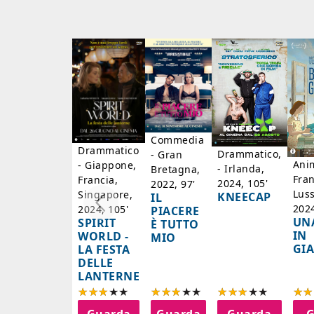
Commedia
Drammatico
Drammatico,
- Gran
Ani
- Giappone,
- Irlanda,
Bretagna,
Fran
Francia,
2024, 105'
2022, 97'
Lus
Singapore,
KNEECAP
IL
2024
2024, 105'
PIACERE
UN
SPIRIT
È TUTTO
IN
WORLD -
MIO
GI
LA FESTA
DELLE
LANTERNE
Guarda
Guarda
Guarda
G