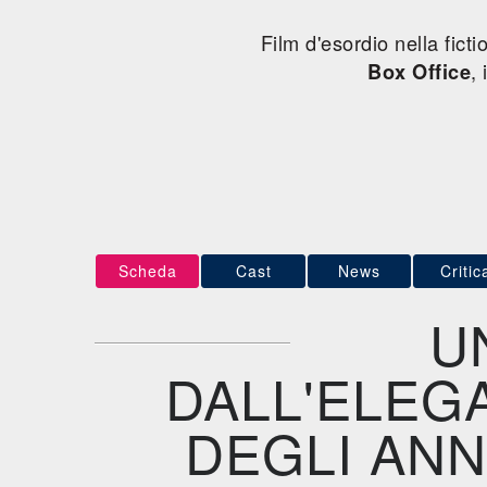
Film d'esordio nella fic
,
Box Office
Scheda
Cast
News
Critic
U
DALL'ELEG
DEGLI ANN