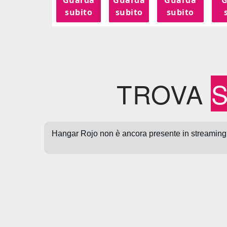
subito
subito
subito
TROVA