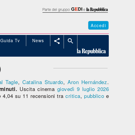
Accedi
Guida Tv
News


O
al Tagle
,
Catalina Stuardo
,
Aron Hernández
.
Uscita cinema
giovedì 9
luglio 2026
minuti.
4,04 su 11 recensioni tra
critica
,
pubblico
e
o