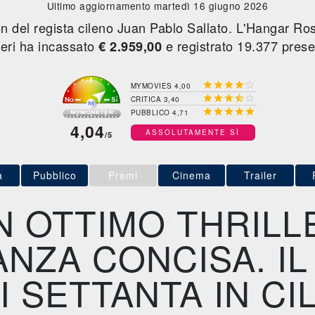
Ultimo aggiornamento martedì 16 giugno 2026
tion del regista cileno Juan Pablo Sallato. L'Hangar R
 ieri ha incassato
e registrato 19.377 prese
€ 2.959,00





MYMOVIES 4,00





CRITICA 3,40





PUBBLICO 4,71
4,04
ASSOLUTAMENTE SÌ
/5
a
Pubblico
Premi
Cinema
Trailer
N OTTIMO THRILL
ANZA CONCISA. I
I SETTANTA IN CIL