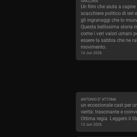
GRAZZINA
Un film che aiuta a capire 
scacchiere politico di ieri 
gli ingranaggi che lo muo
Questa bellissima storia 
come i veri valori umani 
essere la sabbia che ne ral
movimento.
14 Jun 2026
ANTONIO D'' ATTOMA
un eccezionale cast per un
verità: trascinante e coinv
Ottima regia. Leggerò il li
13 Jun 2026