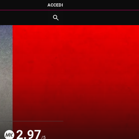
ACCEDI
2.97
/5