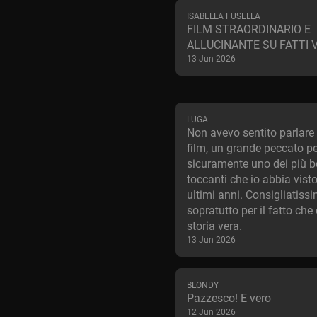
ISABELLA FUSELLA
FILM STRAORDINARIO E
ALLUCINANTE SU FATTI VE
13 Jun 2026
LUGA
Non avevo sentito parlare
film, un grande peccato p
sicuramente uno dei più be
toccanti che io abbia visto
ultimi anni. Consigliatissi
sopratutto per il fatto che
storia vera.
13 Jun 2026
BLONDY
Pazzesco! E vero
12 Jun 2026