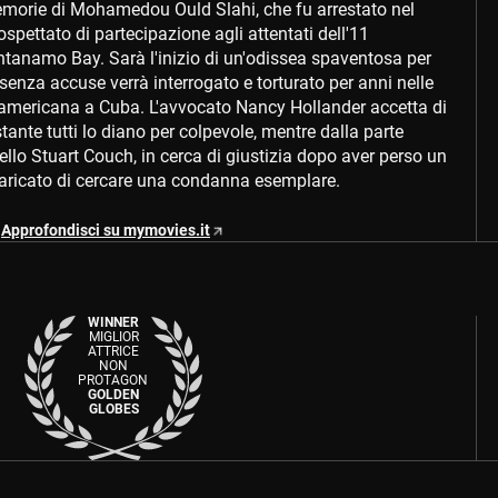
memorie di Mohamedou Ould Slahi, che fu arrestato nel
spettato di partecipazione agli attentati dell'11
ntanamo Bay. Sarà l'inizio di un'odissea spaventosa per
 senza accuse verrà interrogato e torturato per anni nelle
e americana a Cuba. L'avvocato Nancy Hollander accetta di
tante tutti lo diano per colpevole, mentre dalla parte
ello Stuart Couch, in cerca di giustizia dopo aver perso un
caricato di cercare una condanna esemplare.
Approfondisci su mymovies.it
WINNER
MIGLIOR
ATTRICE
NON
PROTAGONISTA
GOLDEN
GLOBES
2021