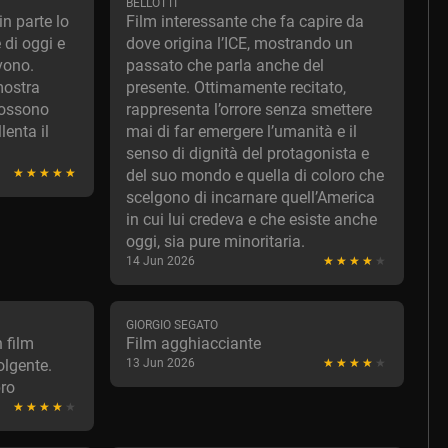
BELLOTTI
in parte lo
Film interessante che fa capire da
e di oggi e
dove origina l’ICE, mostrando un
vono.
passato che parla anche del
mostra
presente. Ottimamente recitato,
possono
rappresenta l’orrore senza smettere
lenta il
mai di far emergere l’umanità e il
senso di dignità del protagonista e
del suo mondo e quella di coloro che
scelgono di incarnare quell’America
in cui lui credeva e che esiste anche
oggi, sia pure minoritaria.
14 Jun 2026
GIORGIO SEGATO
 film
Film agghiacciante
olgente.
13 Jun 2026
bro