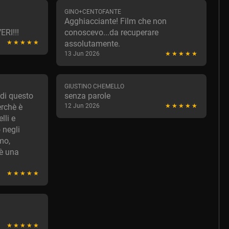
GINO+CENTOFANTE
Agghiacciante! Film che non
RI!!!
conoscevo...da recuperare
assolutamente.
13 Jun 2026
GIUSTINO CHEMELLO
 di questo
senza parole
erchè è
12 Jun 2026
lli e
 negli
mo,
 è una