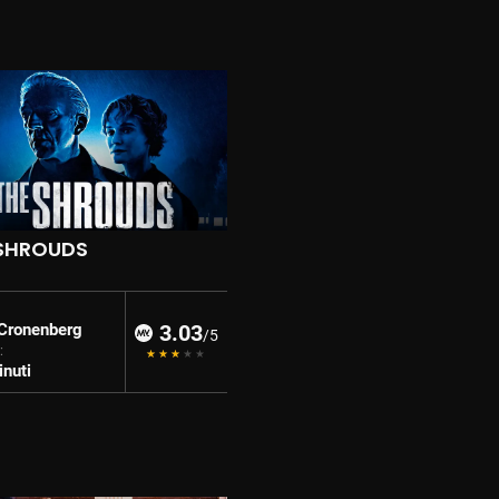
 SHROUDS
Cronenberg
3.03
/5
:
nuti