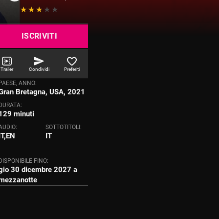
ISCRIVITI
Trailer
Condividi
Preferiti
PAESE, ANNO:
Gran Bretagna, USA, 2021
DURATA:
129 minuti
AUDIO:
SOTTOTITOLI:
IT,EN
IT
DISPONIBILE FINO:
gio 30 dicembre 2027 a
mezzanotte