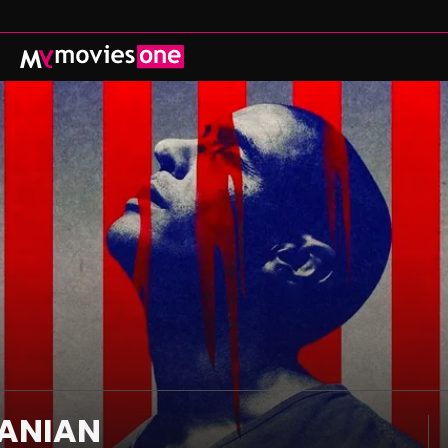
ADENZA
PROSSIMAMENTE
CATALOGO
 CINEMA CON MYMOVIES ONE THEATRE
ISCRIVITI
REGALA
ACCEDI
MYMOVIES.IT
TANIAN