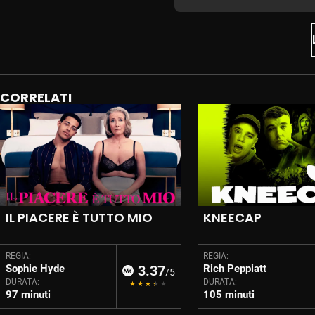
CORRELATI
IL PIACERE È TUTTO MIO
KNEECAP
REGIA:
REGIA:
Sophie Hyde
3.37
Rich Peppiatt
/5
DURATA:
DURATA:
97 minuti
105 minuti