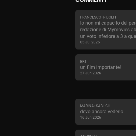
FRANCESCO+RIDOLFI
Io non mi capacito del per
redazione di Mymovies ab
un voto inferiore a 3 a que
05 Jul 2026
BR1
un film importante!
27 Jun 2026
MARINA+SABLICH
devo ancora vederlo
16 Jun 2026