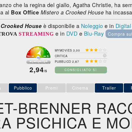
nzo che la regina del giallo, Agatha Christie, ha semp
ia al
ha incass
Box Office
Mistero a Crooked House
è disponibile a
Noleggio
e in
Digita
a Crooked House
e in
DVD
e
Blu-Ray
Compra su
TROVA
STREAMING





MYMOVIES 3,00

CRITICA





PUBBLICO 2,87
2,94
CONSIGLIATO SÌ
/5
a
Pubblico
Premi
Cinema
Trailer
ET-BRENNER RAC
A PSICHICA E MO