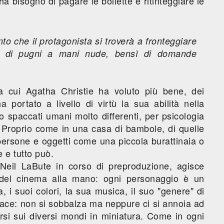
a bisogno di pagare le bollette e ritinteggiare le
nto che il protagonista si troverà a fronteggiare
 o di pugni a mani nude, bensì di domande
 a cui Agatha Christie ha voluto più bene, dei
ha portato a livello di virtù la sua abilità nella
o spaccati umani molto differenti, per psicologia
 Proprio come in una casa di bambole, di quelle
persone e oggetti come una piccola burattinaia o
 e tutto può.
 Neil LaBute in corso di preproduzione, agisce
i del cinema alla mano: ogni personaggio è un
 i suoi colori, la sua musica, il suo "genere" di
icace: non si sobbalza ma neppure ci si annoia ad
arsi sui diversi mondi in miniatura. Come in ogni