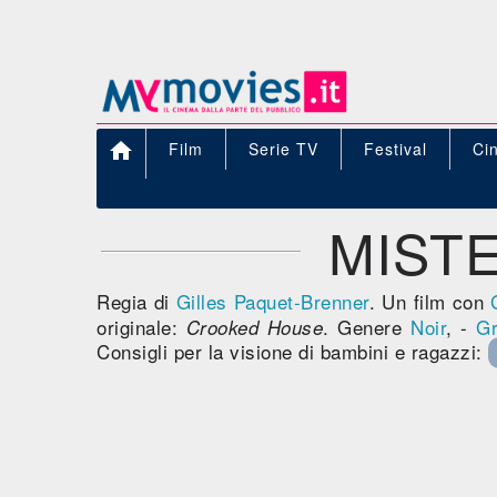

Film
Serie TV
Festival
Ci
MIST
Regia di
Gilles Paquet-Brenner
. Un film con
originale:
. Genere
Noir
, -
Gr
Crooked House
Consigli per la visione di bambini e ragazzi: