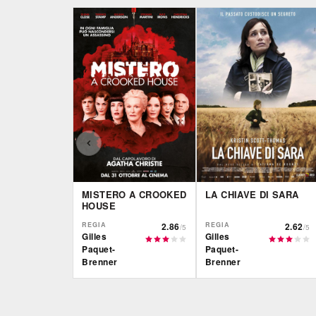
MISTERO A CROOKED
LA CHIAVE DI SARA
HOUSE
REGIA
2.86
REGIA
2.62
/5
/5
Gilles
Gilles
Paquet-
Paquet-
Brenner
Brenner
IBS
IBS
DVD
BR
DVD