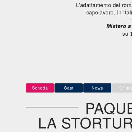
L'adattamento del roma
capolavoro. In Ital
Mistero 
su
Scheda
Cast
News
Critic
PAQU
LA STORTUR