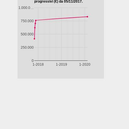
LA
IL
98'
Paesi Bassi,
GAZZA
CAFTAN
LA DIVINA
Cile, 2025,
LADRA
BLU
DI FRANCIA
85'
- SARAH
IL
BERNHARDT
SENTIERO
atico
AZZURRO
pone,
,
ore,
105'
T
D -
STA
E
ERNE
rda
Guarda
Guarda
Guarda
Guarda
ito
subito
subito
subito
subito