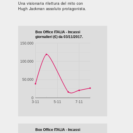
Una visionaria rilettura del mito con
Hugh Jackman assoluto protagonista.
Biografico -
Drammatico
Commedia
Drammati
Francia,
- Brasile,
- Francia,
- Marocco,
Belgio, 2024,
Messico,
2024, 101'
2022, 122'