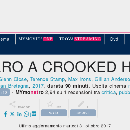
nema
Dvd
MYMOVIE
S
ONE
TROV
A
STREAMING
ERO A CROOKED 
Glenn Close
,
Terence Stamp
,
Max Irons
,
Gillian Anders
an Bretagna
,
2017
,
Uscita cinema
durata 90 minuti.
-
2,94 su 1 recensioni tra
critica
,
pubb
MYmo
net
ro
+13



266
1
Condividi
VOTA
SCRIVI

Ultimo aggiornamento martedì 31 ottobre 2017