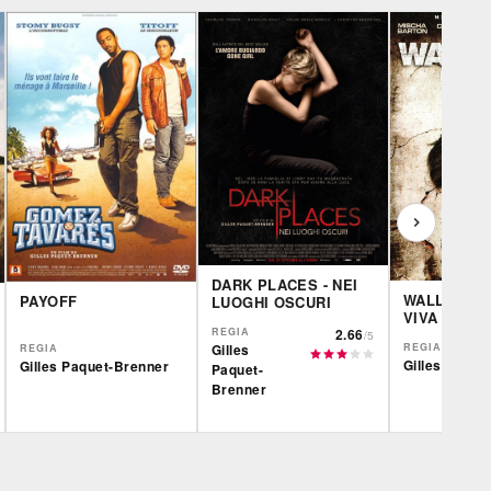
DARK PLACES - NEI
WALLED IN 
PAYOFF
LUOGHI OSCURI
VIVA
REGIA
2.66
/5
REGIA
Gilles
REGIA
Gilles Paque
Gilles Paquet-Brenner
Paquet-
Brenner
IBS
IBS
CG | tv
DVD
DVD
BR