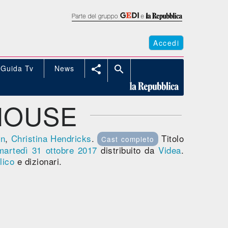
Accedi
Guida Tv
News


HOUSE
on
,
Christina Hendricks
.
Titolo
Cast completo
martedì 31
ottobre 2017
distribuito da
Videa
.
lico
e dizionari.