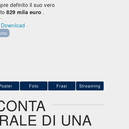
re definito il suo vero
ato
.
829 mila euro
l Download
bito
Poster
Foto
Frasi
Streaming
CONTA
RALE DI UNA