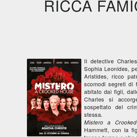
RICCA FAMI
Il detective Charl
Sophia Leonides, per
Aristides, ricco pa
scomodi segreti di 
abitato dai figli, d
Charles si accor
sospettato del cr
stessa.
Mistero a Crooke
Hammett, con la fi