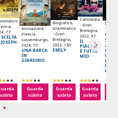
Commedia
ammatico
Biografico,
Dramm
- Gran
rancia,
Drammatico
Animazione -
- Giap
Bretagna,
24, 77'
- Gran
Francia,
Francia
2022, 97'
 SCELTA
Bretagna,
Lussemburgo,
Singap
IL
 JOSEPH
2022, 130'
2024, 75'
2024, 
PIACERE
EMILY
UNA BARCA
SPIRI
È TUTTO
IN
WORL
MIO
GIARDINO
LA FE
DELL
LANT
Guarda
Guarda
Guarda
Guarda
Gua
subito
subito
subito
subito
sub