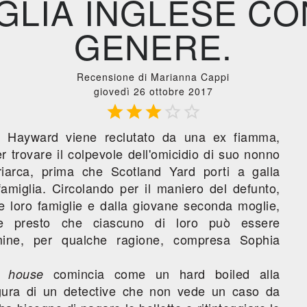
GLIA INGLESE CO
GENERE.
Recensione di Marianna Cappi
giovedì 26 ottobre 2017





es Hayward viene reclutato da una ex fiamma,
 trovare il colpevole dell'omicidio di suo nonno
triarca, prima che Scotland Yard porti a galla
famiglia. Circolando per il maniero del defunto,
alle loro famiglie e dalla giovane seconda moglie,
ge presto che ciascuno di loro può essere
imine, per qualche ragione, compresa Sophia
comincia come un hard boiled alla
d house
gura di un detective che non vede un caso da