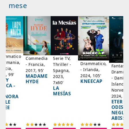
mese
rammatico
Serie TV,
Commedia
 Germania,
Drammatico,
Thriller -
- Francia,
Fantasci
rancia,
- Irlanda,
Spagna,
2017, 95'
Drammat
025, 99'
2024, 105'
MADAME
2023,
- Danim
ADY
KNEECAP
HYDE
7x60'
Islanda,
AZCA -
LA
Norvegi
A
MESÍAS
IGNORA
2024, 10
ETERNA
ELLE
ODISS
INEE
NEGLI
ABISSI