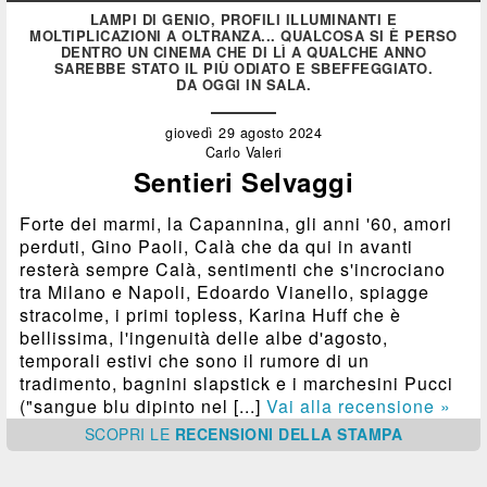
LAMPI DI GENIO, PROFILI ILLUMINANTI E
MOLTIPLICAZIONI A OLTRANZA... QUALCOSA SI È PERSO
DENTRO UN CINEMA CHE DI LÌ A QUALCHE ANNO
SAREBBE STATO IL PIÙ ODIATO E SBEFFEGGIATO.
DA OGGI IN SALA.
giovedì 29 agosto 2024
Carlo Valeri
Sentieri Selvaggi
Forte dei marmi, la Capannina, gli anni '60, amori
perduti, Gino Paoli, Calà che da qui in avanti
resterà sempre Calà, sentimenti che s'incrociano
tra Milano e Napoli, Edoardo Vianello, spiagge
stracolme, i primi topless, Karina Huff che è
bellissima, l'ingenuità delle albe d'agosto,
temporali estivi che sono il rumore di un
tradimento, bagnini slapstick e i marchesini Pucci
("sangue blu dipinto nel [...]
Vai alla recensione »
SCOPRI
LE
RECENSIONI DELLA STAMPA