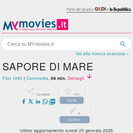
Vai alla ricerca avanzata »
SAPORE DI MARE

Film 1983
|
Commedia
,
98 min.
Dettagli


133
Condividi
VOTA


5
SCRIVI
Ultimo aggiornamento lunedì 20 gennaio 2025