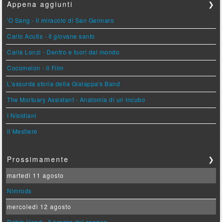
Appena aggiunti
❯
'O Sang - Il miracolo di San Gennaro
Carlo Acutis - Il giovane santo
Carla Lonzi - Dentro e fuori dal mondo
Cocomelon - Il Film
L'assurda storia della Gialappa's Band
The Mortuary Assistant - Anatomia di un Incubo
I Nisidiani
Il Mestiere
Prossimamente
❯
martedì 11 agosto
Nimrods
mercoledì 12 agosto
Robin Hood - Il prezzo del sangue