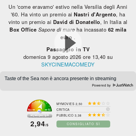
Un 'come eravamo' estivo nella Versilia degli Anni
'60. Ha vinto un premio ai
Nastri d'Argento
, ha
vinto un premio ai
David di Donatello
, In Italia al
Box Office
Sapore di mare
ha incassato
62 mila
euro
.
Passaggio in TV
domenica 9 agosto 2026 ore 13,40 su
SKYCINEMACOMEDY
Powered by





MYMOVIES 2,50

CRITICA





PUBBLICO 3,38
2,94
CONSIGLIATO SÌ
/5