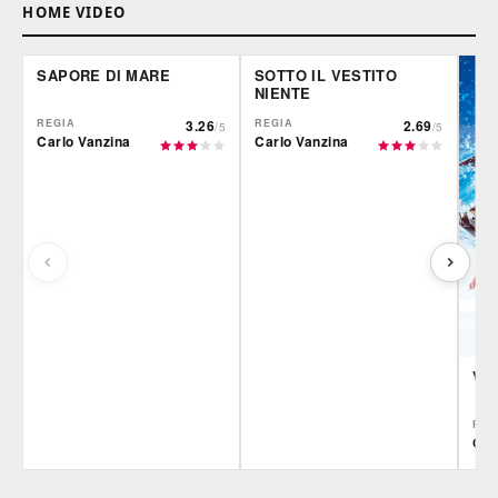
HOME VIDEO
SAPORE DI MARE
SOTTO IL VESTITO
NIENTE
REGIA
3.26
REGIA
2.69
/5
/5
Carlo Vanzina
Carlo Vanzina
VA
REG
Car