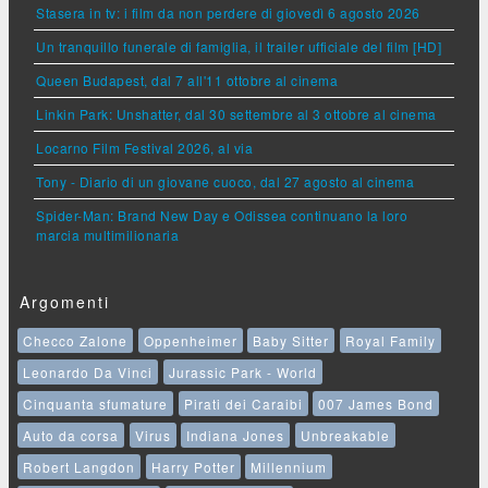
Stasera in tv: i film da non perdere di giovedì 6 agosto 2026
Un tranquillo funerale di famiglia, il trailer ufficiale del film [HD]
Queen Budapest, dal 7 all'11 ottobre al cinema
Linkin Park: Unshatter, dal 30 settembre al 3 ottobre al cinema
Locarno Film Festival 2026, al via
Tony - Diario di un giovane cuoco, dal 27 agosto al cinema
Spider-Man: Brand New Day e Odissea continuano la loro
marcia multimilionaria
Argomenti
Checco Zalone
Oppenheimer
Baby Sitter
Royal Family
Leonardo Da Vinci
Jurassic Park - World
Cinquanta sfumature
Pirati dei Caraibi
007 James Bond
Auto da corsa
Virus
Indiana Jones
Unbreakable
Robert Langdon
Harry Potter
Millennium