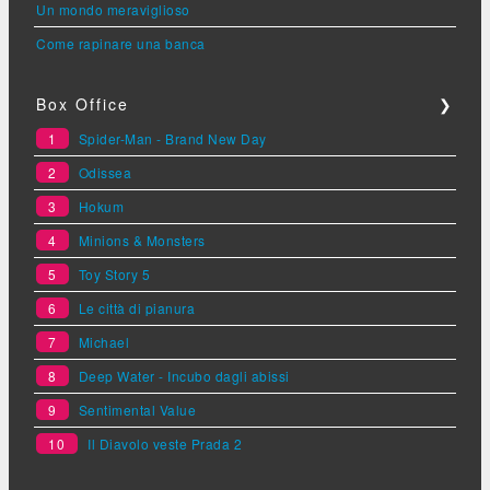
Un mondo meraviglioso
Come rapinare una banca
Box Office
❯
1
Spider-Man - Brand New Day
2
Odissea
3
Hokum
4
Minions & Monsters
5
Toy Story 5
6
Le città di pianura
7
Michael
8
Deep Water - Incubo dagli abissi
9
Sentimental Value
10
Il Diavolo veste Prada 2