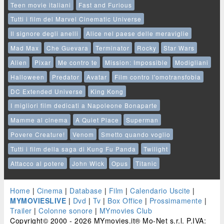
Teen movie italiani
Fast and Furious
Tutti i film del Marvel Cinematic Universe
Il signore degli anelli
Alice nel paese delle meraviglie
Mad Max
Che Guevara
Terminator
Rocky
Star Wars
Alien
Pixar
Me contro te
Mission: Impossible
Modigliani
Halloween
Predator
Avatar
Film contro l'omotransfobia
DC Extended Universe
King Kong
I migliori film dedicati a Napoleone Bonaparte
Mamme al cinema
A Quiet Place
Superman
Povere Creature!
Venom
Smetto quando voglio
Tutti i film della saga di Kung Fu Panda
Twilight
Attacco al potere
John Wick
Opus
Titanic
Home
|
Cinema
|
Database
|
Film
|
Calendario Uscite
|
MYMOVIESLIVE
|
Dvd
|
Tv
|
Box Office
|
Prossimamente
|
Trailer
|
Colonne sonore
|
MYmovies Club
Copyright© 2000 - 2026 MYmovies.it® Mo-Net s.r.l. P.IVA: