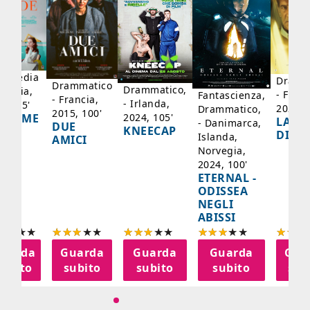
mmedia
Dramm
Drammatico
Drammatico,
Francia,
- Franc
Fantascienza,
- Francia,
- Irlanda,
17, 95'
2024, 
Drammatico,
2015, 100'
2024, 105'
ADAME
LA SC
- Danimarca,
DUE
KNEECAP
YDE
DI JO
Islanda,
AMICI
Norvegia,
2024, 100'
ETERNAL -
ODISSEA
NEGLI
ABISSI
uarda
Guarda
Guarda
Guarda
Gua
subito
subito
subito
subito
sub