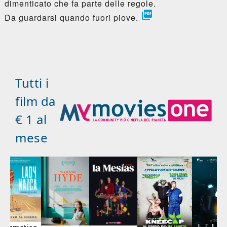
dimenticato che fa parte delle regole.

Da guardarsi quando fuori piove.
Tutti i
film da
€ 1 al
mese