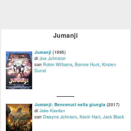
Film&More
IBS
Fil
DVD
BR
DVD
IBS
Feltrinelli
IBS
DVD
BR
DVD
Feltrinelli
Felt
DVD
Jumanji
Jumanji
(1995)
di
Joe Johnston
con
Robin Williams
,
Bonnie Hunt
,
Kirsten
Dunst
Jumanji: Benvenuti nella giungla
(2017)
di
Jake Kasdan
con
Dwayne Johnson
,
Kevin Hart
,
Jack Black