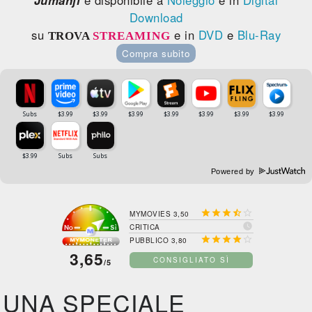
Download
su
e in
DVD
e
Blu-Ray
TROVA
STREAMING
Compra subito
Powered by





MYMOVIES 3,50

CRITICA





PUBBLICO 3,80
3,65
CONSIGLIATO SÌ
/5
UNA SPECIALE