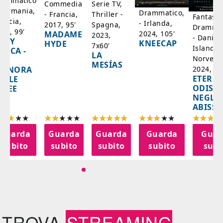
rammatico
Serie TV,
Commedia
 Germania,
Drammatico,
Thriller -
- Francia,
Fantasci
rancia,
- Irlanda,
Spagna,
2017, 95'
Drammat
025, 99'
2024, 105'
MADAME
2023,
- Danim
ADY
KNEECAP
HYDE
7x60'
Islanda,
AZCA -
LA
Norvegi
A
MESÍAS
IGNORA
2024, 10
ETERNA
ELLE
ODISS
INEE
NEGLI
ABISSI
Guarda
Guarda
Guarda
Guarda
Guar
subito
subito
subito
subito
subi
TROVA
STREAMING