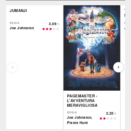
JUMANJI
TE
RIS
REGIA
3.09
REG
/5
Joe Johnston
Joe
PAGEMASTER -
L'AVVENTURA
MERAVIGLIOSA
REGIA
2.20
/5
Joe Johnston,
Pixote Hunt