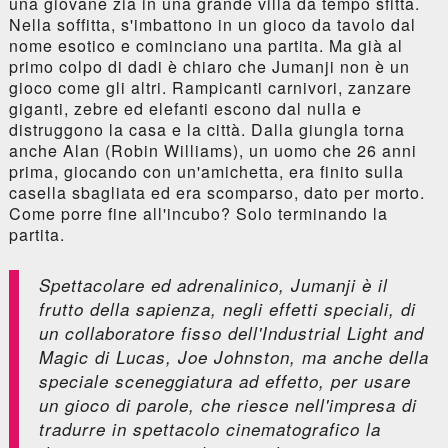
una giovane zia in una grande villa da tempo sfitta.
Nella soffitta, s'imbattono in un gioco da tavolo dal
nome esotico e cominciano una partita. Ma già al
primo colpo di dadi è chiaro che Jumanji non è un
gioco come gli altri. Rampicanti carnivori, zanzare
giganti, zebre ed elefanti escono dal nulla e
distruggono la casa e la città. Dalla giungla torna
anche Alan (Robin Williams), un uomo che 26 anni
prima, giocando con un'amichetta, era finito sulla
casella sbagliata ed era scomparso, dato per morto.
Come porre fine all'incubo? Solo terminando la
partita.
Spettacolare ed adrenalinico,
Jumanji
è il
frutto della sapienza, negli effetti speciali, di
un collaboratore fisso dell'Industrial Light and
Magic di Lucas, Joe Johnston, ma anche della
speciale sceneggiatura ad effetto, per usare
un gioco di parole, che riesce nell'impresa di
tradurre in spettacolo cinematografico la