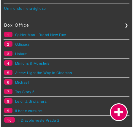
Un mondo meraviglioso
Box Office
❯
1
Spider-Man - Brand New Day
2
Odissea
3
Hokum
4
Minions & Monsters
5
Ateez: Light the Way in Cinemas
6
Michael
7
Toy Story 5
8
Le città di pianura
9
Il bene comune
10
Il Diavolo veste Prada 2