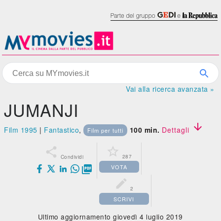
Vai alla ricerca avanzata »
JUMANJI

Film 1995
|
Fantastico
,
100 min.
Dettagli
Film per tutti


287
Condividi
VOTA


2
SCRIVI
Ultimo aggiornamento giovedì 4 luglio 2019