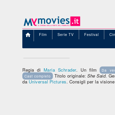

Film
Serie TV
Festival
Ci
Regia di
Maria Schrader
. Un film
Da ve
Titolo originale:
. G
She Said
Cast completo
da
Universal Pictures
. Consigli per la vision