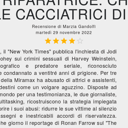
E CACCIATRICI DI
Recensione di Marzia Gandolfi
martedì 29 novembre 2022





, il "New York Times" pubblica l'inchiesta di Jodi
hey sui crimini sessuali di Harvey Weinstein,
tografico e predatore seriale, riconosciuto
 condannato a ventitré anni di prigione. Per tre
 della Miramax ha abusato di attrici e assistenti,
destini come un volgare aguzzino. Disposte ad
 mondo per una testimonianza, le due giornaliste,
titasking, ricostruiscono la strategia impiegata
ire i suoi abusi: ridurre le sue vittime al silenzio
ssegni e inestricabili accordi di riservatezza.
he giorno il reportage di Ronan Farrow sul "The