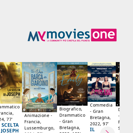
Commedia
ammatico
Biografico,
Dramm
- Gran
rancia,
Drammatico
Animazione -
- Giap
Bretagna,
24, 77'
- Gran
Francia,
Francia
2022, 97'
 SCELTA
Bretagna,
Lussemburgo,
Singap
IL
 JOSEPH