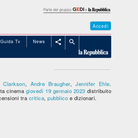
Accedi
Guida Tv
News


a Clarkson
,
Andre Braugher
,
Jennifer Ehle
.
ta cinema
giovedì 19
gennaio 2023
distribuito
censioni tra
critica
,
pubblico
e dizionari.