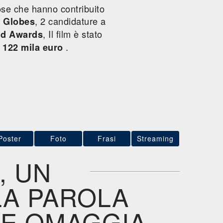
ose che hanno contribuito
, 2 candidature a
 Globes
, Il film è stato
ld Awards
o
.
122 mila euro
Poster
Foto
Frasi
Streaming
, UN
LA PAROLA
HE OMAGGIA