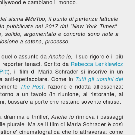
ollywood e cambiano il mondo.
del sisma #MeToo, il punto di partenza fattuale
ein pubblicata nel 2017 dal "New York Times".
o, solido, argomentato e concreto sono note a
splosione a catena, processo.
 quello assunto da
, il suo rigore è il più
Anche io
e reporter tenaci. Scritto da
Rebecca Lenkiewicz
Pitt
), il film di Maria Schrader si inscrive in un
a anti-spettacolare. Come in
Tutti gli uomini del
temente
, l'azione è ridotta all'essenza:
The Post
torno a un tavolo (in riunione, al ristorante, al
oni, bussare a porte che restano sovente chiuse.
a dramma e thriller,
rinnova i passaggi
Anche io
le plurale. Ma se il film di Maria Schrader è così
uestione' cinematografica che lo attraversa: come