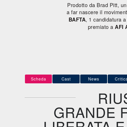
Prodotto da Brad Pitt, u
a far nascere il movimen
, 1 candidatura 
BAFTA
premiato a
AFI 
Scheda
Cast
News
Critic
RIU
GRANDE F
LIBERATA 