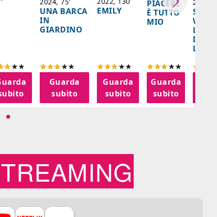
2022, 130'
2024, 75'
2024, 
PIACERE
EMILY
UNA BARCA
SPIRI
È TUTTO
IN
WORL
MIO
GIARDINO
LA FE
DELL
LANT
Guarda
Guarda
Guarda
Guarda
Gua
subito
subito
subito
subito
sub
STREAMING