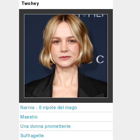
105'
Twohey
T
D -
STA
E
ERNE
rda
Guarda
Guarda
Guarda
Guarda
ito
subito
subito
subito
subito
Narnia - Il nipote del mago
Maestro
Una donna promettente
Suffragette