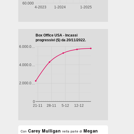
Biografico -
Drammatico
Commedia
Drammati
Francia,
- Brasile,
- Francia,
- Marocco,
Belgio, 2024,
Messico,
2024, 101'
2022, 122'
LA
IL
98'
Paesi Bassi,
GAZZA
CAFTAN
LA DIVINA
Cile, 2025,
LADRA
BLU
DI FRANCIA
85'
- SARAH
IL
BERNHARDT
SENTIERO
atico
AZZURRO
pone,
,
ore,
Carey Mulligan
Megan
Con
nella parte di