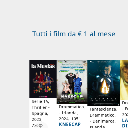
Tutti i film da € 1 al mese
Serie TV,
Dr
Drammatico,
Thriller -
- F
Fantascienza,
- Irlanda,
Spagna,
20
Drammatico,
2024, 105'
2023,
LA
- Danimarca,
KNEECAP
DI
7x60'
Islanda,