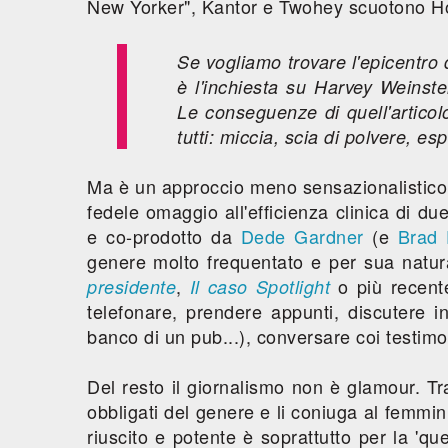
New Yorker", Kantor e Twohey scuotono H
Se vogliamo trovare l'epicentro 
è l'inchiesta su Harvey Weinst
Le conseguenze di quell'articol
tutti: miccia, scia di polvere, e
Ma è un approccio meno sensazionalistico
fedele omaggio all'efficienza clinica di du
e co-prodotto da
Dede Gardner
(e
Brad 
genere molto frequentato e per sua natur
,
o più recen
presidente
Il caso Spotlight
telefonare, prendere appunti, discutere in
banco di un pub...), conversare coi testim
Del resto il giornalismo non è glamour. Tr
obbligati del genere e li coniuga al femmini
riuscito e potente è soprattutto per la 'q