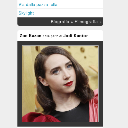
Via dalla pazza folla
Skylight
Biografia »
Filmografia »
Zoe Kazan
Jodi Kantor
nella parte di
A UNICORN
LA STORIA DEL
UN OGGI ALLA VOLTA
FRANK E DELLA NINA
2.28
REGIA
3.00
REGIA
2.62
/5
/5
/5
Paola Randi
Nicola
Conversa