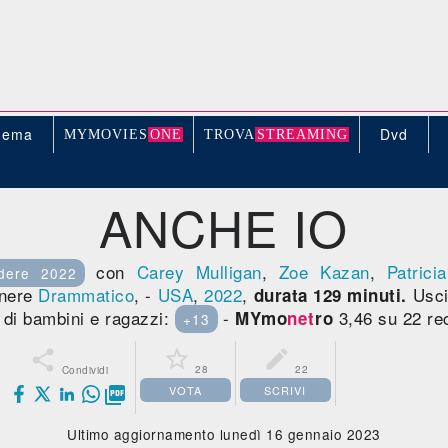
nema
Dvd
MYMOVIE
S
ONE
TROV
A
STREAMING
ANCHE IO
con
Carey Mulligan
,
Zoe Kazan
,
Patrici
dere 2022
enere
Drammatico
, -
USA
,
2022
,
Usci
durata 129 minuti.
e di bambini e ragazzi:
-
3,46 su 22 re
MYmo
net
ro
+13



28
22
Condividi
VOTA
SCRIVI

Ultimo aggiornamento lunedì 16 gennaio 2023