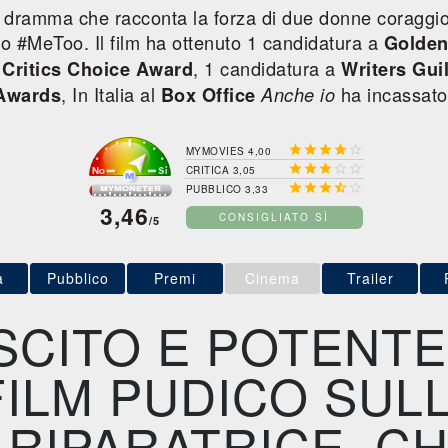
n dramma che racconta la forza di due donne coraggi
to #MeToo. Il film ha ottenuto 1 candidatura a
Golden
a
, 1 candidatura a
Critics Choice Award
Writers Gui
, In Italia al
ha incassat
Awards
Box Office
Anche io





MYMOVIES 4,00





CRITICA 3,05





PUBBLICO 3,33
3,46
CONSIGLIATO SÌ
/5
a
Pubblico
Premi
Cinema
Trailer
SCITO E POTENTE
ILM PUDICO SUL
E RIPARATRICE. C