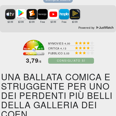
Powered by





MYMOVIES 4,00





CRITICA 4,13





PUBBLICO 3,03
3,79
CONSIGLIATO SÌ
/5
UNA BALLATA COMICA E
STRUGGENTE PER UNO
DEI PERDENTI PIÙ BELLI
DELLA GALLERIA DEI
COEN.