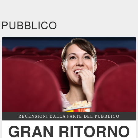
IBS
Plaion
Pla
DVD
BR
DVD
Feltrinelli
IBS
IBS
DVD
DVD
BR
PUBBLICO
Feltrinelli
Felt
DVD
RECENSIONI DALLA PARTE DEL PUBBLICO
GRAN RITORNO