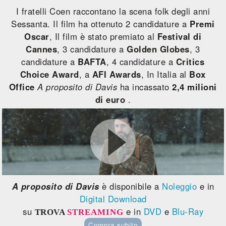
I fratelli Coen raccontano la scena folk degli anni
Sessanta. Il film ha ottenuto 2 candidature a
Premi
Oscar
, Il film è stato premiato al
Festival di
Cannes
, 3 candidature a
Golden Globes
, 3
candidature a
BAFTA
, 4 candidature a
Critics
Choice Award
, a
AFI Awards
, In Italia al
Box
Office
A proposito di Davis
ha incassato
2,4 milioni
di euro
.
A proposito di Davis
è disponibile a
Noleggio
e in
Digital Download
su
e in
DVD
e
Blu-Ray
TROVA
STREAMING
Compra subito