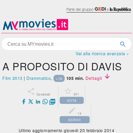
Vai alla ricerca avanzata »
A PROPOSITO DI DAVIS

Film 2013
|
Drammatico
,
105 min.
Dettagli
+16


201
Condividi
VOTA


13
SCRIVI
Ultimo aggiornamento giovedì 20 febbraio 2014