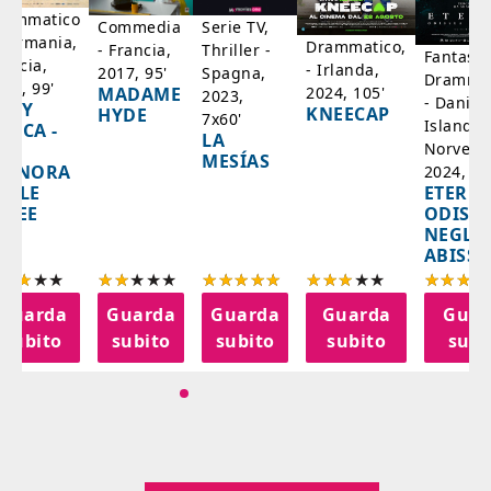
rammatico
Serie TV,
Commedia
 Germania,
Drammatico,
Thriller -
- Francia,
Fantasci
rancia,
- Irlanda,
Spagna,
2017, 95'
Drammat
025, 99'
2024, 105'
MADAME
2023,
- Danim
ADY
KNEECAP
HYDE
7x60'
Islanda,
AZCA -
LA
Norvegi
A
MESÍAS
IGNORA
2024, 10
ETERNA
ELLE
ODISS
INEE
NEGLI
ABISSI
Guarda
Guarda
Guarda
Guarda
Guar
subito
subito
subito
subito
subi