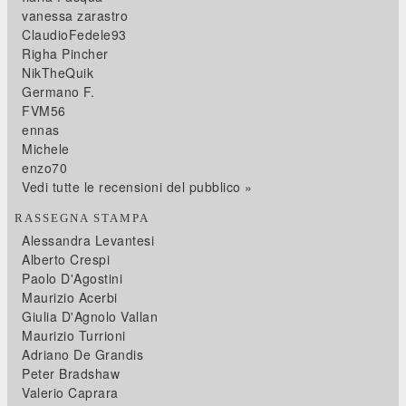
vanessa zarastro
ClaudioFedele93
Righa Pincher
NikTheQuik
Germano F.
FVM56
ennas
Michele
enzo70
Vedi tutte le recensioni del pubblico »
RASSEGNA STAMPA
Alessandra Levantesi
Alberto Crespi
Paolo D'Agostini
Maurizio Acerbi
Giulia D'Agnolo Vallan
Maurizio Turrioni
Adriano De Grandis
Peter Bradshaw
Valerio Caprara