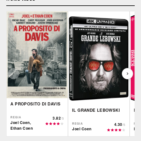
A PROPOSITO DI DAVIS
IL GRANDE LEBOWSKI
DR
REGIA
3.82
/5
Joel Coen,
REGIA
4.30
REG
/5
Ethan Coen
Joel Coen
Eth