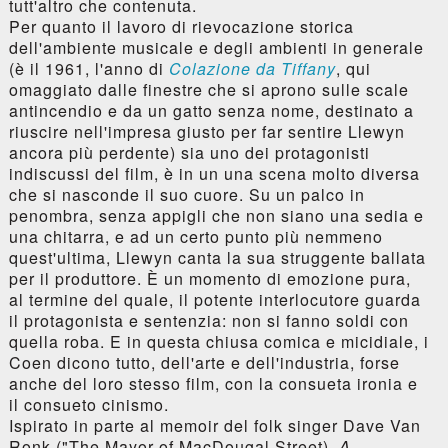
tutt'altro che contenuta.
Per quanto il lavoro di rievocazione storica
dell'ambiente musicale e degli ambienti in generale
(è il 1961, l'anno di
Colazione da Tiffany
, qui
omaggiato dalle finestre che si aprono sulle scale
antincendio e da un gatto senza nome, destinato a
riuscire nell'impresa giusto per far sentire Llewyn
ancora più perdente) sia uno dei protagonisti
indiscussi del film, è in un una scena molto diversa
che si nasconde il suo cuore. Su un palco in
penombra, senza appigli che non siano una sedia e
una chitarra, e ad un certo punto più nemmeno
quest'ultima, Llewyn canta la sua struggente ballata
per il produttore. È un momento di emozione pura,
al termine del quale, il potente interlocutore guarda
il protagonista e sentenzia: non si fanno soldi con
quella roba. E in questa chiusa comica e micidiale, i
Coen dicono tutto, dell'arte e dell'industria, forse
anche del loro stesso film, con la consueta ironia e
il consueto cinismo.
Ispirato in parte al memoir del folk singer Dave Van
Ronk ("The Mayor of MacDougal Street),
A