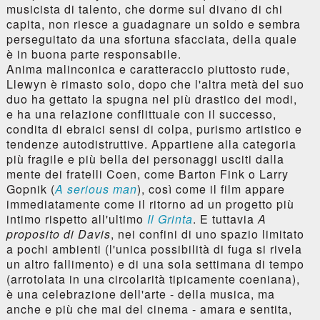
musicista di talento, che dorme sul divano di chi
capita, non riesce a guadagnare un soldo e sembra
perseguitato da una sfortuna sfacciata, della quale
è in buona parte responsabile.
Anima malinconica e caratteraccio piuttosto rude,
Llewyn è rimasto solo, dopo che l'altra metà del suo
duo ha gettato la spugna nel più drastico dei modi,
e ha una relazione conflittuale con il successo,
condita di ebraici sensi di colpa, purismo artistico e
tendenze autodistruttive. Appartiene alla categoria
più fragile e più bella dei personaggi usciti dalla
mente dei fratelli Coen, come Barton Fink o Larry
Gopnik (
A serious man
), così come il film appare
immediatamente come il ritorno ad un progetto più
intimo rispetto all'ultimo
Il Grinta
. E tuttavia
A
proposito di Davis
, nei confini di uno spazio limitato
a pochi ambienti (l'unica possibilità di fuga si rivela
un altro fallimento) e di una sola settimana di tempo
(arrotolata in una circolarità tipicamente coeniana),
è una celebrazione dell'arte - della musica, ma
anche e più che mai del cinema - amara e sentita,