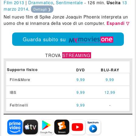
Film 2013
|
Drammatico
,
Sentimentale
- 126 min.
Uscita
13
marzo 2014
.
Dettagli ❯
Nel nuovo film di Spike Jonze Joaquin Phoenix interpreta un
uomo che si innamora della voce di un computer.
Espandi ▽
Guarda subito su
TROVA
STREAMING
Supporto fisico
DVD
BLU-RAY
Film&More
9,99
9,99
IBS
9,99
12,99
Feltrinelli
9,99
-