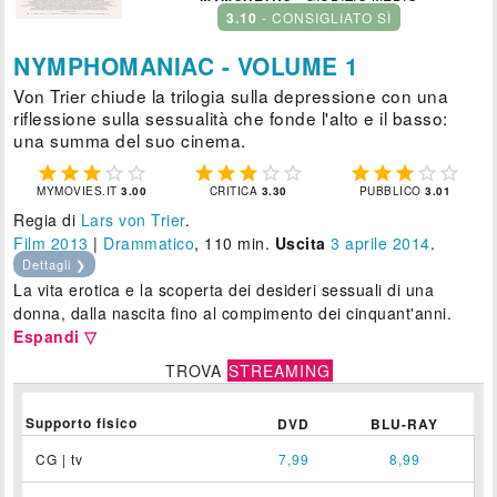
3.10
- CONSIGLIATO SÌ
NYMPHOMANIAC - VOLUME 1
Von Trier chiude la trilogia sulla depressione con una
riflessione sulla sessualità che fonde l'alto e il basso:
una summa del suo cinema.















MYMOVIES.IT
3.00
CRITICA
3.30
PUBBLICO
3.01
Regia di
Lars von Trier
.
Film 2013
|
Drammatico
, 110 min.
Uscita
3
aprile 2014
.
Dettagli ❯
La vita erotica e la scoperta dei desideri sessuali di una
donna, dalla nascita fino al compimento dei cinquant'anni.
Espandi ▽
TROVA
STREAMING
Supporto fisico
DVD
BLU-RAY
CG | tv
7,99
8,99