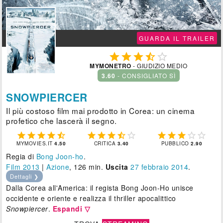
GUARDA IL TRAILER





MYMONETRO
- GIUDIZIO MEDIO
3.60
- CONSIGLIATO SÌ
SNOWPIERCER
Il più costoso film mai prodotto in Corea: un cinema
profetico che lascerà il segno.















MYMOVIES.IT
4.50
CRITICA
3.40
PUBBLICO
2.90
Regia di
Bong Joon-ho
.
Film 2013
|
Azione
, 126 min.
Uscita
27
febbraio 2014
.
Dettagli ❯
Dalla Corea all'America: il regista Bong Joon-Ho unisce
occidente e oriente e realizza il thriller apocalittico
Snowpiercer
.
Espandi ▽