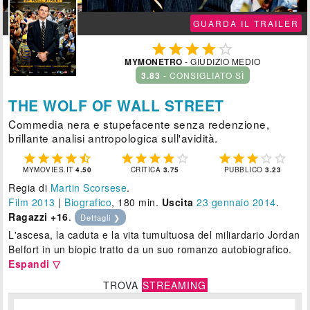
GUARDA IL TRAILER





MYMONETRO
- GIUDIZIO MEDIO
3.83
- CONSIGLIATO SÌ
THE WOLF OF WALL STREET
Commedia nera e stupefacente senza redenzione,
brillante analisi antropologica sull'avidità.















MYMOVIES.IT
4.50
CRITICA
3.75
PUBBLICO
3.23
Regia di
Martin Scorsese
.
Film 2013
|
Biografico
, 180 min.
Uscita
23
gennaio 2014
.
Ragazzi +16
.
Dettagli ❯
L'ascesa, la caduta e la vita tumultuosa del miliardario Jordan
Belfort in un biopic tratto da un suo romanzo autobiografico.
Espandi ▽
TROVA
STREAMING