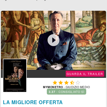

GUARDA IL TRAILER





MYMONETRO
- GIUDIZIO MEDIO
3.37
- CONSIGLIATO SÌ
LA MIGLIORE OFFERTA