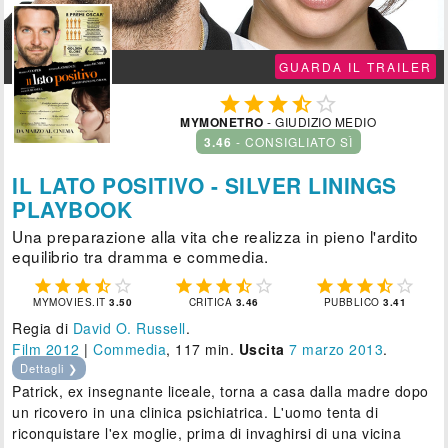
GUARDA IL TRAILER





MYMONETRO
- GIUDIZIO MEDIO
3.46
- CONSIGLIATO SÌ
IL LATO POSITIVO - SILVER LININGS
PLAYBOOK
Una preparazione alla vita che realizza in pieno l'ardito
equilibrio tra dramma e commedia.















MYMOVIES.IT
3.50
CRITICA
3.46
PUBBLICO
3.41
Regia di
David O. Russell
.
Film 2012
|
Commedia
, 117 min.
Uscita
7
marzo 2013
.
Dettagli ❯
Patrick, ex insegnante liceale, torna a casa dalla madre dopo
un ricovero in una clinica psichiatrica. L'uomo tenta di
riconquistare l'ex moglie, prima di invaghirsi di una vicina