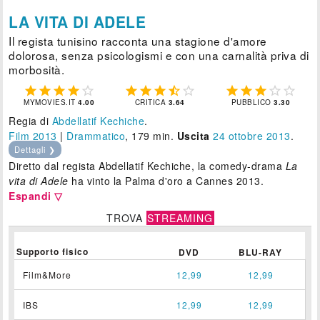
LA VITA DI ADELE
Il regista tunisino racconta una stagione d'amore
dolorosa, senza psicologismi e con una carnalità priva di
morbosità.















MYMOVIES.IT
4.00
CRITICA
3.64
PUBBLICO
3.30
Regia di
Abdellatif Kechiche
.
Film 2013
|
Drammatico
, 179 min.
Uscita
24
ottobre 2013
.
Dettagli ❯
Diretto dal regista Abdellatif Kechiche, la comedy-drama
La
vita di Adele
ha vinto la Palma d'oro a Cannes 2013.
Espandi ▽
TROVA
STREAMING
Supporto fisico
DVD
BLU-RAY
Film&More
12,99
12,99
IBS
12,99
12,99