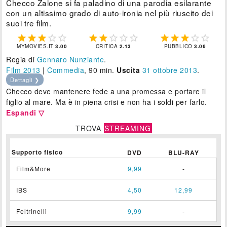
Checco Zalone si fa paladino di una parodia esilarante
con un altissimo grado di auto-ironia nel più riuscito dei
suoi tre film.















MYMOVIES.IT
3.00
CRITICA
2.13
PUBBLICO
3.06
Regia di
Gennaro Nunziante
.
Film 2013
|
Commedia
, 90 min.
Uscita
31
ottobre 2013
.
Dettagli ❯
Checco deve mantenere fede a una promessa e portare il
figlio al mare. Ma è in piena crisi e non ha i soldi per farlo.
Espandi ▽
TROVA
STREAMING
Supporto fisico
DVD
BLU-RAY
Film&More
9,99
-
IBS
4,50
12,99
Feltrinelli
9,99
-