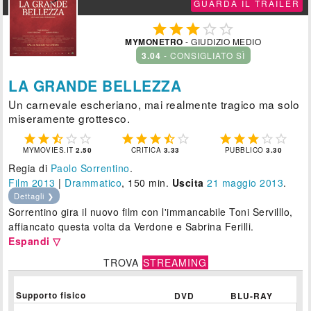
GUARDA IL TRAILER





MYMONETRO
- GIUDIZIO MEDIO
3.04
- CONSIGLIATO SÌ
LA GRANDE BELLEZZA
Un carnevale escheriano, mai realmente tragico ma solo
miseramente grottesco.















MYMOVIES.IT
2.50
CRITICA
3.33
PUBBLICO
3.30
Regia di
Paolo Sorrentino
.
Film 2013
|
Drammatico
, 150 min.
Uscita
21
maggio 2013
.
Dettagli ❯
Sorrentino gira il nuovo film con l'immancabile Toni Servilllo,
affiancato questa volta da Verdone e Sabrina Ferilli.
Espandi ▽
TROVA
STREAMING
Supporto fisico
DVD
BLU-RAY