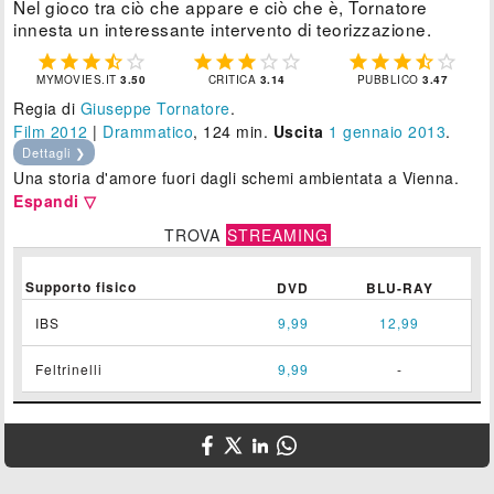
Nel gioco tra ciò che appare e ciò che è, Tornatore
innesta un interessante intervento di teorizzazione.















MYMOVIES.IT
3.50
CRITICA
3.14
PUBBLICO
3.47
Regia di
Giuseppe Tornatore
.
Film 2012
|
Drammatico
, 124 min.
Uscita
1
gennaio 2013
.
Dettagli ❯
Una storia d'amore fuori dagli schemi ambientata a Vienna.
Espandi ▽
TROVA
STREAMING
Supporto fisico
DVD
BLU-RAY
IBS
9,99
12,99
Feltrinelli
9,99
-