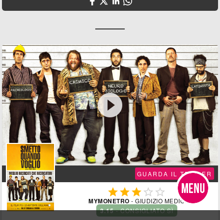

GUARDA IL TRAILER





MYMONETRO
- GIUDIZIO MEDIO
3.15
- CONSIGLIATO SÌ