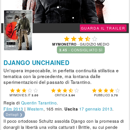
GUARDA IL TRAILER





MYMONETRO
- GIUDIZIO MEDIO
3.45
- CONSIGLIATO SÌ
DJANGO UNCHAINED
Un'opera impeccabile, in perfetta continuità stilistica e
tematica con la precedente, ma lontana dalle
sperimentazioni del passato di Tarantino.















MYMOVIES.IT
3.00
CRITICA
3.64
PUBBLICO
3.70
Regia di
Quentin Tarantino
.
Film 2013
|
Western
, 165 min.
Uscita
17
gennaio 2013
.
Dettagli ❯
Il poco ortodosso Schultz assolda Django con la promessa di
donargli la libertà una volta catturati i Brittle, su cui pende