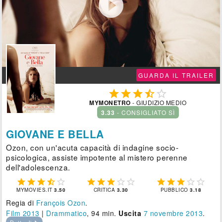

GUARDA IL TRAILER





MYMONETRO
- GIUDIZIO MEDIO
3.33
- CONSIGLIATO SÌ
GIOVANE E BELLA
Ozon, con un'acuta capacità di indagine socio-
psicologica, assiste impotente al mistero perenne
dell'adolescenza.















MYMOVIES.IT
3.50
CRITICA
3.30
PUBBLICO
3.18
Regia di
François Ozon
.
Film 2013
|
Drammatico
, 94 min.
Uscita
7
novembre 2013
.