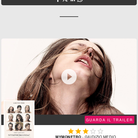

GUARDA IL TRAILER





MYMONETRO
- GIUDIZIO MEDIO