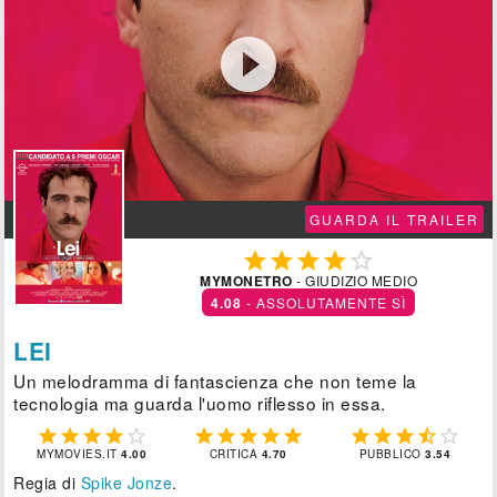

GUARDA IL TRAILER





MYMONETRO
- GIUDIZIO MEDIO
4.08
- ASSOLUTAMENTE SÌ
LEI
Un melodramma di fantascienza che non teme la
tecnologia ma guarda l'uomo riflesso in essa.















MYMOVIES.IT
4.00
CRITICA
4.70
PUBBLICO
3.54
Regia di
Spike Jonze
.