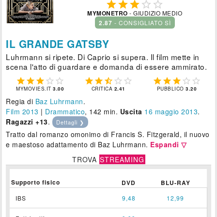





MYMONETRO
- GIUDIZIO MEDIO
2.87
- CONSIGLIATO SÌ
IL GRANDE GATSBY
Luhrmann si ripete. Di Caprio si supera. Il film mette in
scena l'atto di guardare e domanda di essere ammirato.















MYMOVIES.IT
3.00
CRITICA
2.41
PUBBLICO
3.20
Regia di
Baz Luhrmann
.
Film 2013
|
Drammatico
, 142 min.
Uscita
16
maggio 2013
.
Ragazzi +13
.
Dettagli ❯
Tratto dal romanzo omonimo di Francis S. Fitzgerald, il nuovo
e maestoso adattamento di Baz Luhrmann.
Espandi ▽
TROVA
STREAMING
Supporto fisico
DVD
BLU-RAY
IBS
9,48
12,99