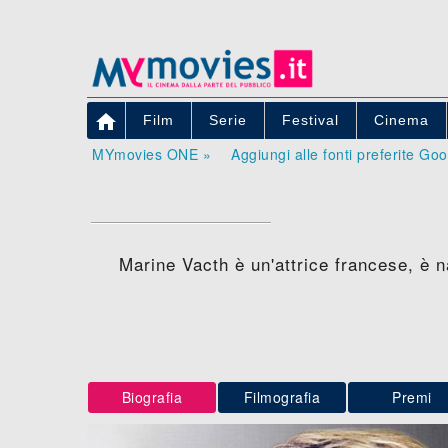

Film
Serie
Festival
Cinema
MYmovies ONE »
Aggiungi alle fonti preferite Go
Marine Vacth è un'attrice francese, è n
Biografia
Filmografia
Premi