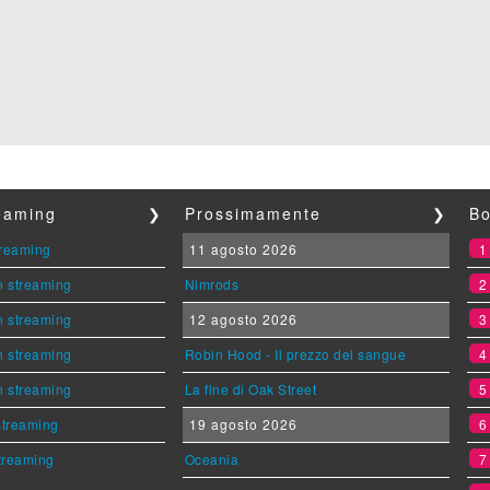
reaming
❯
Prossimamente
❯
Bo
streaming
11 agosto 2026
n streaming
Nimrods
n streaming
12 agosto 2026
n streaming
Robin Hood - Il prezzo del sangue
n streaming
La fine di Oak Street
 streaming
19 agosto 2026
streaming
Oceania