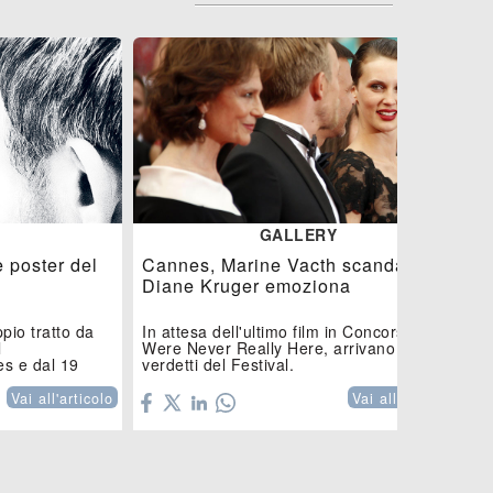
GALLERY
e poster del
Cannes, Marine Vacth scandalizza,
Diane Kruger emoziona
ppio tratto da
In attesa dell'ultimo film in Concorso, You
l
Were Never Really Here, arrivano i primi
s e dal 19
verdetti del Festival.
Vai all'articolo
Vai all'articolo