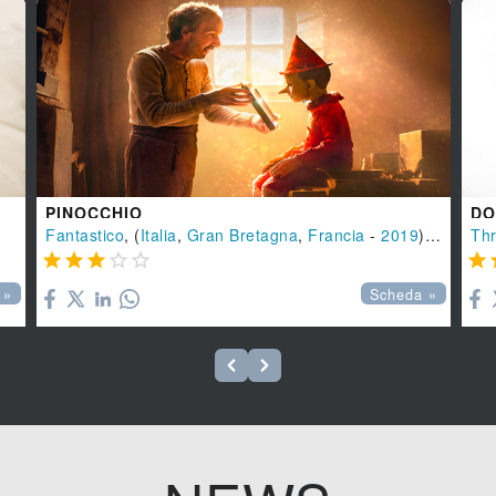
PINOCCHIO
DO
Fantastico
, (
Italia
,
Gran Bretagna
,
Francia
-
2019
), 125 min.
Thr






 »
Scheda »