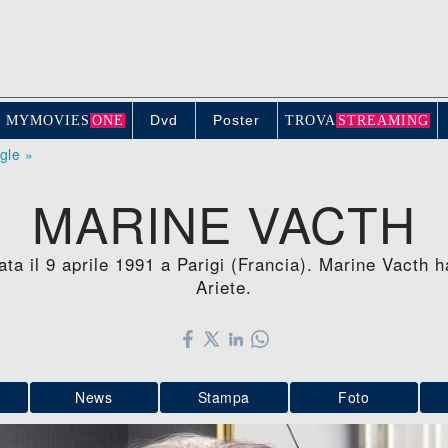
Dvd
Poster
MYMOVIE
S
ONE
TROV
A
STREAMING
ogle »
MARINE VACTH
ata il 9 aprile 1991 a Parigi (Francia). Marine Vacth 
Ariete.
News
Stampa
Foto