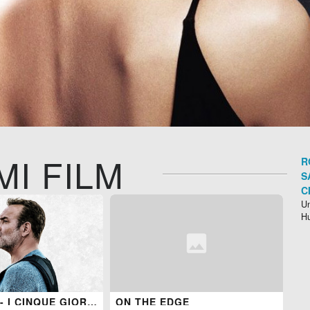
MI FILM
R
S
C
Un
H
NOVEMBER - I CINQUE GIORNI DOPO IL BATACLAN
ON THE EDGE
BO