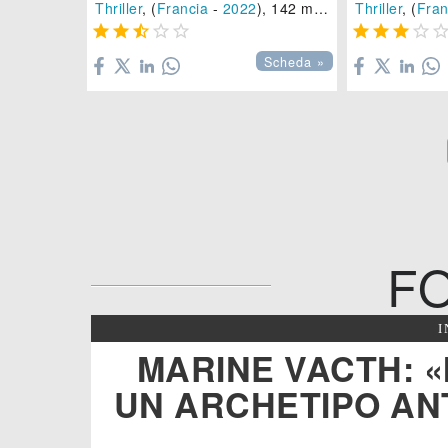
Thriller
, (
Francia
-
2022
), 142 min.
Thriller
, (
Fran









Scheda »
F
MARINE VACTH: «
UN ARCHETIPO AN