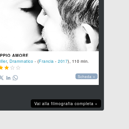
PPIO AMORE
MASQUERAD
iller
,
Drammatico
- (
Francia
-
2017
), 110 min.
Thriller
, (
Fra








Scheda »
Vai alla filmografia completa »