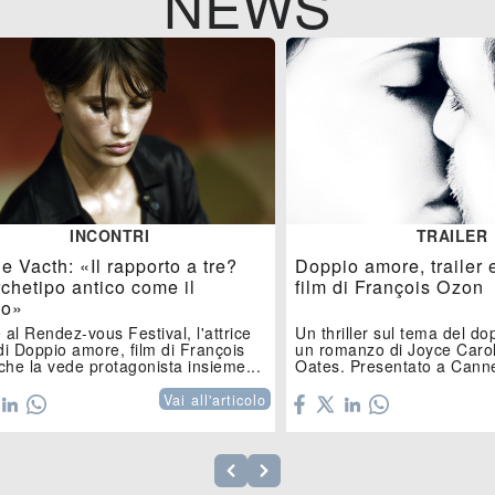
NEWS
INCONTRI
TRAILER
e Vacth: «Il rapporto a tre?
Doppio amore, trailer 
chetipo antico come il
film di François Ozon
o»
 al Rendez-vous Festival, l'attrice
Un thriller sul tema del do
di Doppio amore, film di François
un romanzo di Joyce Caro
he la vede protagonista insieme...
Oates. Presentato a Canne
aprile al cinema.
Vai all'articolo