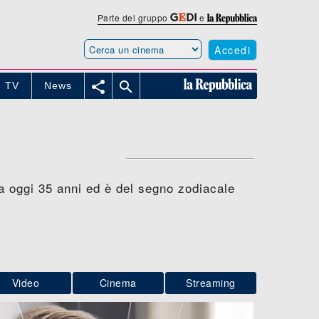
Parte del gruppo
e
Accedi


TV
News
ha oggi 35 anni ed è del segno zodiacale
Video
Cinema
Streaming