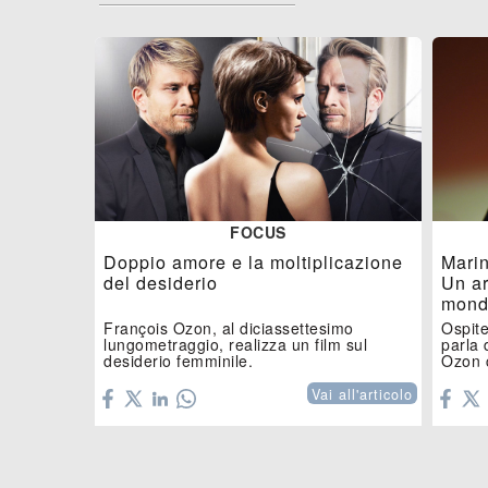
FOCUS
Doppio amore e la moltiplicazione
Marin
del desiderio
Un ar
mond
François Ozon, al diciassettesimo
Ospite
lungometraggio, realizza un film sul
parla 
desiderio femminile.
Ozon c
Vai all'articolo