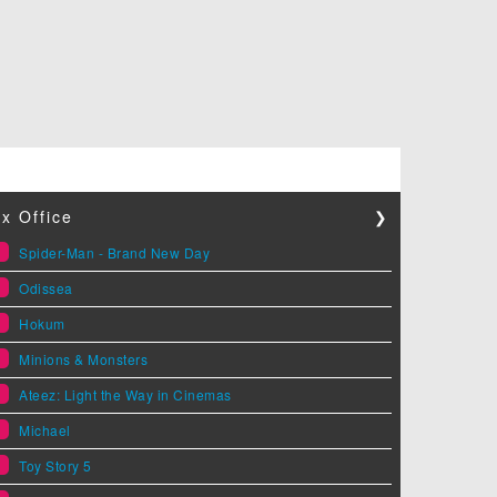
x Office
❯
1
Spider-Man - Brand New Day
2
Odissea
3
Hokum
4
Minions & Monsters
5
Ateez: Light the Way in Cinemas
6
Michael
7
Toy Story 5