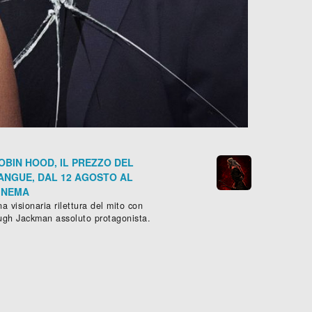
OBIN HOOD, IL PREZZO DEL
ANGUE, DAL 12 AGOSTO AL
INEMA
a visionaria rilettura del mito con
ugh Jackman assoluto protagonista.
ÎTE NOIRE