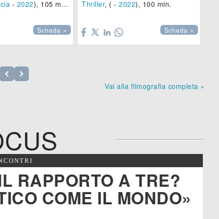
cia
-
2022
), 105 min.
Thriller
, ( -
2022
), 100 min.
Dr



Scheda »
Scheda »
Vai alla filmografia completa »
OCUS
INCONTRI
IL RAPPORTO A TRE?
TICO COME IL MONDO»