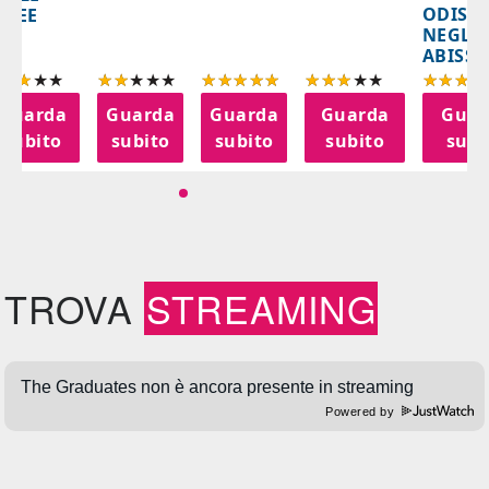
ODISS
INEE
NEGLI
ABISSI
Guarda
Guarda
Guarda
Guarda
Guar
subito
subito
subito
subito
subi
TROVA
STREAMING
Powered by