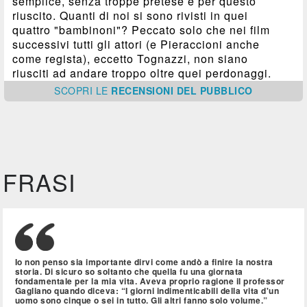
semplice, senza troppe pretese e per questo
riuscito. Quanti di noi si sono rivisti in quei
quattro "bambinoni"? Peccato solo che nei film
successivi tutti gli attori (e Pieraccioni anche
come regista), eccetto Tognazzi, non siano
riusciti ad andare troppo oltre quei perdonaggi.
SCOPRI
LE
RECENSIONI DEL PUBBLICO
FRASI
Io non penso sia importante dirvi come andò a finire la nostra
storia. Di sicuro so soltanto che quella fu una giornata
fondamentale per la mia vita. Aveva proprio ragione il professor
Gagliano quando diceva: “I giorni indimenticabili della vita d'un
uomo sono cinque o sei in tutto. Gli altri fanno solo volume.”