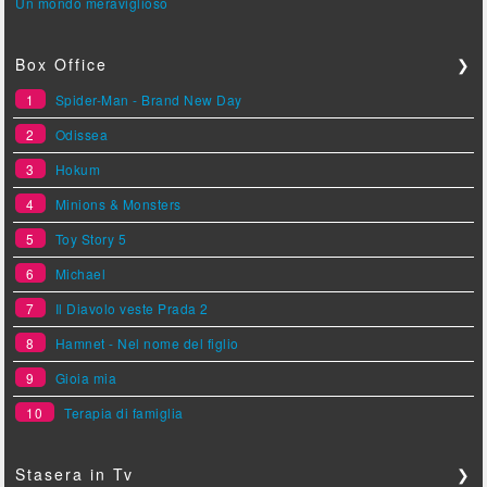
Un mondo meraviglioso
Box Office
❯
1
Spider-Man - Brand New Day
2
Odissea
3
Hokum
4
Minions & Monsters
5
Toy Story 5
6
Michael
7
Il Diavolo veste Prada 2
8
Hamnet - Nel nome del figlio
9
Gioia mia
10
Terapia di famiglia
Stasera in Tv
❯