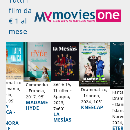
film da
€ 1 al
mese
rammatico
Serie TV,
Commedia
 Germania,
Drammatico,
Thriller -
- Francia,
Fantasci
rancia,
- Irlanda,
Spagna,
2017, 95'
Drammat
025, 99'
2024, 105'
MADAME
2023,
- Danim
ADY
KNEECAP
HYDE
7x60'
Islanda,
AZCA -
LA
Norvegi
A
MESÍAS
IGNORA
2024, 10
ETERNA
ELLE