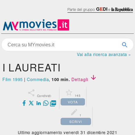
Vai alla ricerca avanzata »
I LAUREATI

Film 1995
|
Commedia
,
100 min.
Dettagli


145
Condividi
VOTA


1
SCRIVI
Ultimo aggiornamento venerdì 31 dicembre 2021