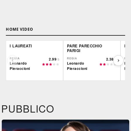
HOME VIDEO
I LAUREATI
PARE PARECCHIO
IL 
PARIGI
REGIA
2.99
REGIA
2.38
REG
/5
/5
Leonardo
Leonardo
Leo
Pieraccioni
Pieraccioni
Pie
Film&More
Film&More
Fil
DVD
DVD
BR
IBS
IBS
IBS
DVD
DVD
PUBBLICO
Feltrinelli
Feltrinelli
Felt
DVD
DVD