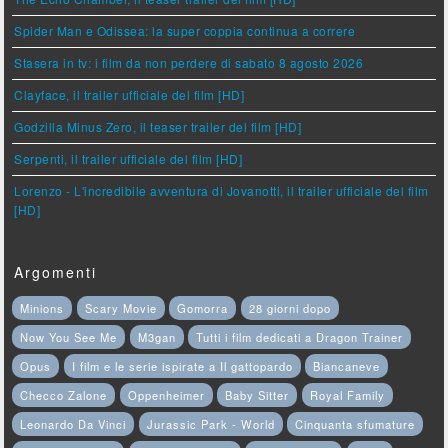
Spider Man e Odissea: la super coppia continua a correre
Stasera in tv: i film da non perdere di sabato 8 agosto 2026
Clayface, il trailer ufficiale del film [HD]
Godzilla Minus Zero, il teaser trailer del film [HD]
Serpenti, il trailer ufficiale del film [HD]
Lorenzo - L'incredibile avventura di Jovanotti, il trailer ufficiale del film
[HD]
Argomenti
Minions
Scary Movie
Gomorra
28 giorni dopo
Now You See Me
M3gan
Tutti i film dedicati a Dragon Trainer
Opus
I film e le serie ispirate a Il gattopardo
Biancaneve
Checco Zalone
Oppenheimer
Baby Sitter
Royal Family
Leonardo Da Vinci
Jurassic Park - World
Cinquanta sfumature