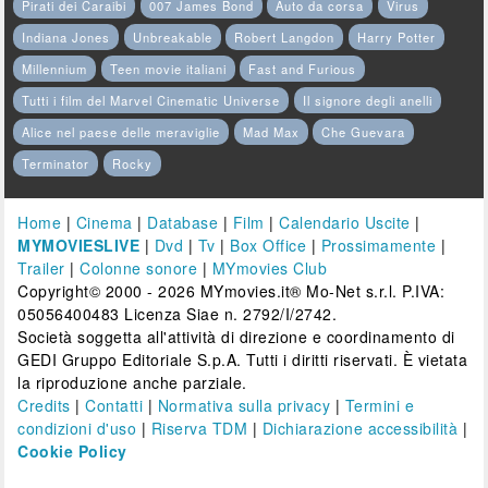
Pirati dei Caraibi
007 James Bond
Auto da corsa
Virus
Indiana Jones
Unbreakable
Robert Langdon
Harry Potter
Millennium
Teen movie italiani
Fast and Furious
Tutti i film del Marvel Cinematic Universe
Il signore degli anelli
Alice nel paese delle meraviglie
Mad Max
Che Guevara
Terminator
Rocky
Home
|
Cinema
|
Database
|
Film
|
Calendario Uscite
|
MYMOVIESLIVE
|
Dvd
|
Tv
|
Box Office
|
Prossimamente
|
Trailer
|
Colonne sonore
|
MYmovies Club
Copyright© 2000 - 2026 MYmovies.it® Mo-Net s.r.l. P.IVA:
05056400483 Licenza Siae n. 2792/I/2742.
Società soggetta all'attività di direzione e coordinamento di
GEDI Gruppo Editoriale S.p.A. Tutti i diritti riservati. È vietata
la riproduzione anche parziale.
Credits
|
Contatti
|
Normativa sulla privacy
|
Termini e
condizioni d'uso
|
Riserva TDM
|
Dichiarazione accessibilità
|
Cookie Policy