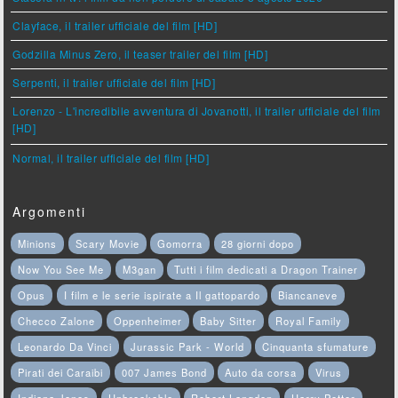
Clayface, il trailer ufficiale del film [HD]
Godzilla Minus Zero, il teaser trailer del film [HD]
Serpenti, il trailer ufficiale del film [HD]
Lorenzo - L'incredibile avventura di Jovanotti, il trailer ufficiale del film
[HD]
Normal, il trailer ufficiale del film [HD]
Argomenti
Minions
Scary Movie
Gomorra
28 giorni dopo
Now You See Me
M3gan
Tutti i film dedicati a Dragon Trainer
Opus
I film e le serie ispirate a Il gattopardo
Biancaneve
Checco Zalone
Oppenheimer
Baby Sitter
Royal Family
Leonardo Da Vinci
Jurassic Park - World
Cinquanta sfumature
Pirati dei Caraibi
007 James Bond
Auto da corsa
Virus