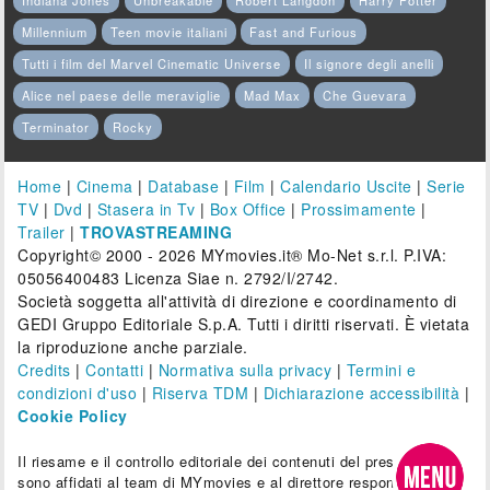
Indiana Jones
Unbreakable
Robert Langdon
Harry Potter
Millennium
Teen movie italiani
Fast and Furious
Tutti i film del Marvel Cinematic Universe
Il signore degli anelli
Alice nel paese delle meraviglie
Mad Max
Che Guevara
Terminator
Rocky
Home
|
Cinema
|
Database
|
Film
|
Calendario Uscite
|
Serie
TV
|
Dvd
|
Stasera in Tv
|
Box Office
|
Prossimamente
|
Trailer
|
TROVASTREAMING
Copyright© 2000 - 2026 MYmovies.it® Mo-Net s.r.l. P.IVA:
05056400483 Licenza Siae n. 2792/I/2742.
Società soggetta all'attività di direzione e coordinamento di
GEDI Gruppo Editoriale S.p.A. Tutti i diritti riservati. È vietata
la riproduzione anche parziale.
Credits
|
Contatti
|
Normativa sulla privacy
|
Termini e
condizioni d'uso
|
Riserva TDM
|
Dichiarazione accessibilità
|
Cookie Policy
Il riesame e il controllo editoriale dei contenuti del presente sito
sono affidati al team di MYmovies e al direttore responsabile.