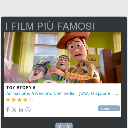
I FILM PIÙ FAMOSI
TOY STORY 5
Animazione
,
Avventura
,
Commedia
- (
USA
,
Giappone
-
2026
),





Scheda »