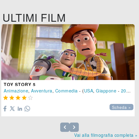
ULTIMI FILM
TOY STORY 5
Animazione
,
Avventura
,
Commedia
- (
USA
,
Giappone
-
2026
), 





Scheda »
Vai alla filmografia completa »