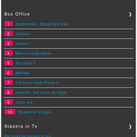
Box Office
❯
1
Spider-Man - Brand New Day
2
Odissea
3
Hokum
4
Minions & Monsters
5
Toy Story 5
6
Michael
7
Il Diavolo veste Prada 2
8
Hamnet - Nel nome del figlio
9
Gioia mia
10
Terapia di famiglia
Stasera in Tv
❯
Per qualche dollaro in più