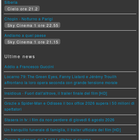
Siberia
Cielo ore 21.2
Chopin - Notturno a Parigi
Sky Cinema 1 ore 22.55
Andiamo a quel paese
Sky Cinema 1 ore 21.15
Ultime news
Addio a Francesco Guccini
Locarno 79: The Green Eyes, Fanny Liatard e Jérémy Trouilh
affrontano la loro opera seconda con grande tensione morale
Insidious - Fuori dall'altrove, il trailer finale del film [HD]
Grazie a Spider-Man e Odissea il box office 2026 supera i 50 milioni di
spettatori
Stasera in tv: i film da non perdere di giovedì 6 agosto 2026
Un tranquillo funerale di famiglia, il trailer ufficiale del film [HD]
Queen Budapest, dal 7 all'11 ottobre al cinema