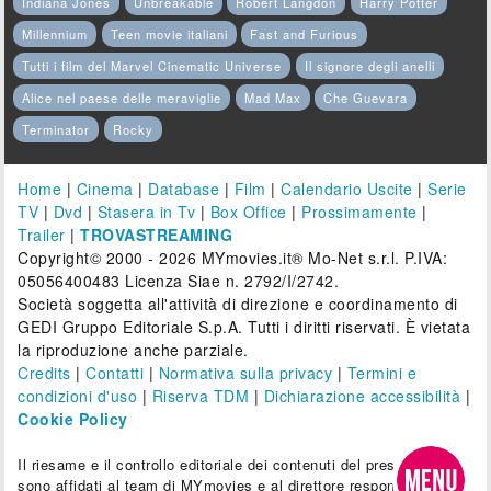
Indiana Jones
Unbreakable
Robert Langdon
Harry Potter
Millennium
Teen movie italiani
Fast and Furious
Tutti i film del Marvel Cinematic Universe
Il signore degli anelli
Alice nel paese delle meraviglie
Mad Max
Che Guevara
Terminator
Rocky
Home
|
Cinema
|
Database
|
Film
|
Calendario Uscite
|
Serie
TV
|
Dvd
|
Stasera in Tv
|
Box Office
|
Prossimamente
|
Trailer
|
TROVASTREAMING
Copyright© 2000 - 2026 MYmovies.it® Mo-Net s.r.l. P.IVA:
05056400483 Licenza Siae n. 2792/I/2742.
Società soggetta all'attività di direzione e coordinamento di
GEDI Gruppo Editoriale S.p.A. Tutti i diritti riservati. È vietata
la riproduzione anche parziale.
Credits
|
Contatti
|
Normativa sulla privacy
|
Termini e
condizioni d'uso
|
Riserva TDM
|
Dichiarazione accessibilità
|
Cookie Policy
Il riesame e il controllo editoriale dei contenuti del presente sito
sono affidati al team di MYmovies e al direttore responsabile.