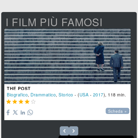
I FILM PIÙ FAMOSI
THE POST
Biografico
,
Drammatico
,
Storico
- (
USA
-
2017
), 118 min.





Scheda »