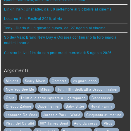
Linkin Park: Unshatter, dal 30 settembre al 3 ottobre al cinema
Locarno Film Festival 2026, al via
Tony - Diario di un giovane cuoco, dal 27 agosto al cinema
Spider-Man: Brand New Day e Odissea continuano la loro marcia
multimilionaria
Stasera in tv: i film da non perdere di mercoledì 5 agosto 2026
Argomenti
Minions
Scary Movie
Gomorra
28 giorni dopo
Now You See Me
M3gan
Tutti i film dedicati a Dragon Trainer
Opus
I film e le serie ispirate a Il gattopardo
Biancaneve
Checco Zalone
Oppenheimer
Baby Sitter
Royal Family
Leonardo Da Vinci
Jurassic Park - World
Cinquanta sfumature
Pirati dei Caraibi
007 James Bond
Auto da corsa
Virus