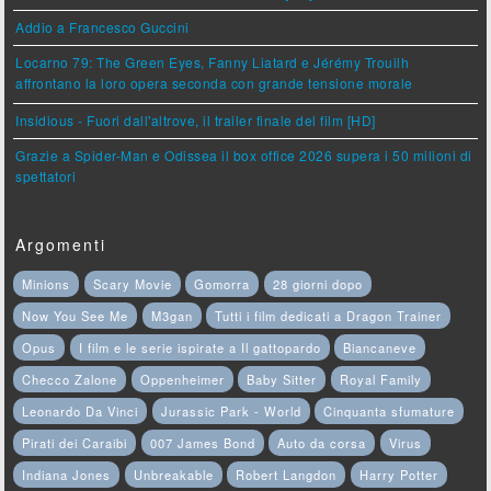
Addio a Francesco Guccini
Locarno 79: The Green Eyes, Fanny Liatard e Jérémy Trouilh
affrontano la loro opera seconda con grande tensione morale
Insidious - Fuori dall'altrove, il trailer finale del film [HD]
Grazie a Spider-Man e Odissea il box office 2026 supera i 50 milioni di
spettatori
Argomenti
Minions
Scary Movie
Gomorra
28 giorni dopo
Now You See Me
M3gan
Tutti i film dedicati a Dragon Trainer
Opus
I film e le serie ispirate a Il gattopardo
Biancaneve
Checco Zalone
Oppenheimer
Baby Sitter
Royal Family
Leonardo Da Vinci
Jurassic Park - World
Cinquanta sfumature
Pirati dei Caraibi
007 James Bond
Auto da corsa
Virus
Indiana Jones
Unbreakable
Robert Langdon
Harry Potter