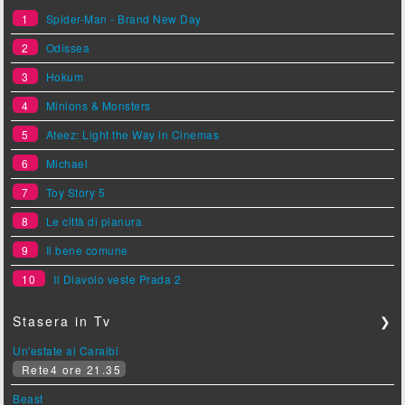
1
Spider-Man - Brand New Day
2
Odissea
3
Hokum
4
Minions & Monsters
5
Ateez: Light the Way in Cinemas
6
Michael
7
Toy Story 5
8
Le città di pianura
9
Il bene comune
10
Il Diavolo veste Prada 2
Stasera in Tv
❯
Un'estate ai Caraibi
Rete4 ore 21.35
Beast