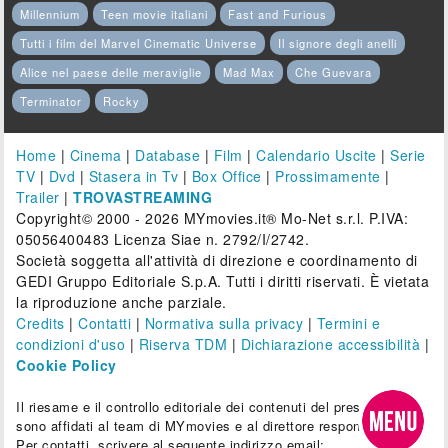
Millennium
Teen movie italiani
Fast and Furious
Tutti i film del Marvel Cinematic Universe
Il signore degli anelli
Alice nel paese delle meraviglie
Mad Max
Che Guevara
Terminator
Rocky
Home
|
Cinema
|
Database
|
Film
|
Calendario Uscite
|
Serie
TV
|
Dvd
|
Stasera in Tv
|
Box Office
|
Prossimamente
|
Trailer
|
TROVASTREAMING
Copyright© 2000 - 2026 MYmovies.it® Mo-Net s.r.l. P.IVA:
05056400483 Licenza Siae n. 2792/I/2742.
Società soggetta all'attività di direzione e coordinamento di
GEDI Gruppo Editoriale S.p.A. Tutti i diritti riservati. È vietata
la riproduzione anche parziale.
Credits
|
Contatti
|
Normativa sulla privacy
|
Termini e
condizioni d'uso
|
Riserva TDM
|
Dichiarazione accessibilità
|
Cookie Policy
Il riesame e il controllo editoriale dei contenuti del presente sito
sono affidati al team di MYmovies e al direttore responsabile.
Per contatti, scrivere al seguente indirizzo email: