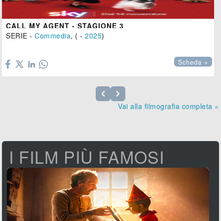
CALL MY AGENT - STAGIONE 3
SERIE -
Commedia
, ( -
2025
)

Scheda »
Vai alla filmografia completa »
I FILM PIÙ FAMOSI