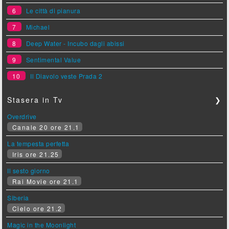
6
Le città di pianura
7
Michael
8
Deep Water - Incubo dagli abissi
9
Sentimental Value
10
Il Diavolo veste Prada 2
Stasera in Tv
❯
Overdrive
Canale 20 ore 21.1
La tempesta perfetta
Iris ore 21.25
Il sesto giorno
Rai Movie ore 21.1
Siberia
Cielo ore 21.2
Magic in the Moonlight