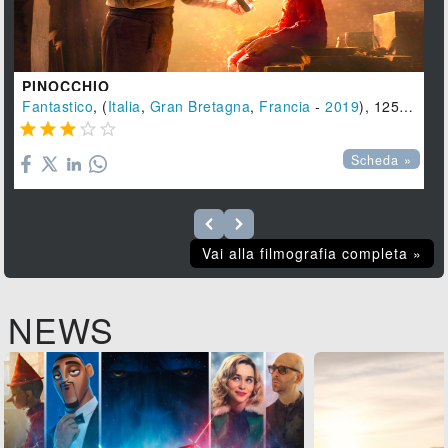
PINOCCHIO
Fantastico
, (
Italia
,
Gran Bretagna
,
Francia
-
2019
), 125 min.





Scheda »
Vai alla filmografia completa »
NEWS