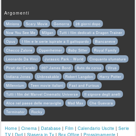
Argomenti
Minions
Scary Movie
Gomorra
28 giorni dopo
Now You See Me
M3gan
Tutti i film dedicati a Dragon Trainer
Opus
I film e le serie ispirate a Il gattopardo
Biancaneve
Checco Zalone
Oppenheimer
Baby Sitter
Royal Family
Leonardo Da Vinci
Jurassic Park - World
Cinquanta sfumature
Pirati dei Caraibi
007 James Bond
Auto da corsa
Virus
Indiana Jones
Unbreakable
Robert Langdon
Harry Potter
Millennium
Teen movie italiani
Fast and Furious
Tutti i film del Marvel Cinematic Universe
Il signore degli anelli
Alice nel paese delle meraviglie
Mad Max
Che Guevara
Terminator
Rocky
Home
|
Cinema
|
Database
|
Film
|
Calendario Uscite
|
Serie
TV
|
Dvd
|
Stasera in Tv
|
Box Office
|
Prossimamente
|