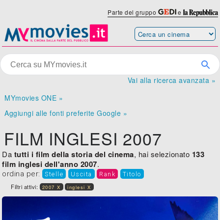
Parte del gruppo
e
Vai alla ricerca avanzata »
MYmovies ONE »
Aggiungi alle fonti preferite Google »
FILM INGLESI 2007
Da
tutti i film della storia del cinema
, hai selezionato
133
film inglesi dell'anno 2007
.
ordina per:
Stelle
Uscita
Rank
Titolo
Filtri attivi:
2007 X
inglesi X