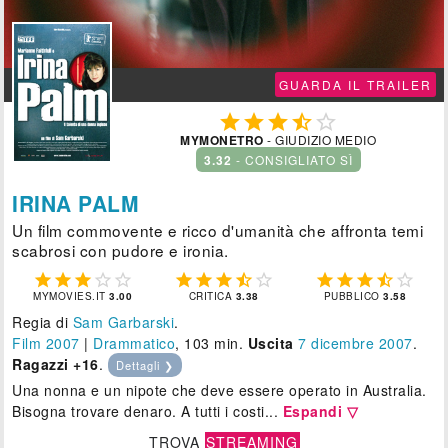
GUARDA IL TRAILER





MYMONETRO
- GIUDIZIO MEDIO
3.32
- CONSIGLIATO SÌ
IRINA PALM
Un film commovente e ricco d'umanità che affronta temi
scabrosi con pudore e ironia.















MYMOVIES.IT
3.00
CRITICA
3.38
PUBBLICO
3.58
Regia di
Sam Garbarski
.
Film 2007
|
Drammatico
, 103 min.
Uscita
7
dicembre 2007
.
Ragazzi +16
.
Dettagli ❯
Una nonna e un nipote che deve essere operato in Australia.
Bisogna trovare denaro. A tutti i costi...
Espandi ▽
TROVA
STREAMING