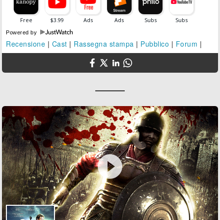
Powered by
Recensione
|
Cast
|
Rassegna stampa
|
Pubblico
|
Forum
|
