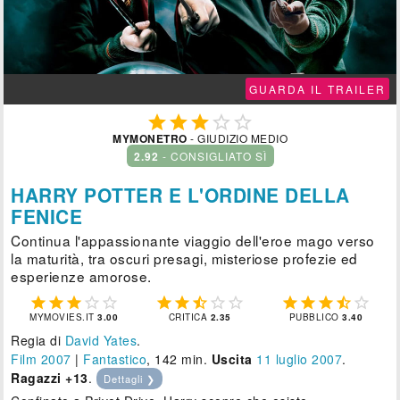
GUARDA IL TRAILER





MYMONETRO
- GIUDIZIO MEDIO
2.92
- CONSIGLIATO SÌ
HARRY POTTER E L'ORDINE DELLA
FENICE
Continua l'appassionante viaggio dell'eroe mago verso
la maturità, tra oscuri presagi, misteriose profezie ed
esperienze amorose.















MYMOVIES.IT
3.00
CRITICA
2.35
PUBBLICO
3.40
Regia di
David Yates
.
Film 2007
|
Fantastico
, 142 min.
Uscita
11
luglio 2007
.
Ragazzi +13
.
Dettagli ❯