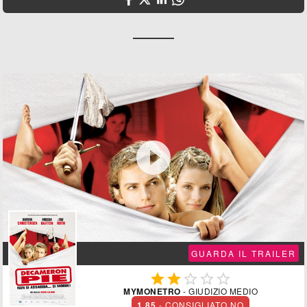

GUARDA IL TRAILER





MYMONETRO
- GIUDIZIO MEDIO
1.85
- CONSIGLIATO NO