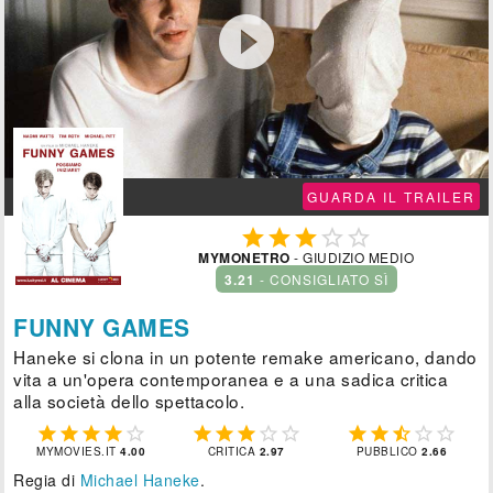

GUARDA IL TRAILER





MYMONETRO
- GIUDIZIO MEDIO
3.21
- CONSIGLIATO SÌ
FUNNY GAMES
Haneke si clona in un potente remake americano, dando
vita a un'opera contemporanea e a una sadica critica
alla società dello spettacolo.















MYMOVIES.IT
4.00
CRITICA
2.97
PUBBLICO
2.66
Regia di
Michael Haneke
.