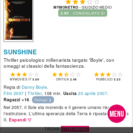





MYMONETRO
- GIUDIZIO MEDIO
2.90
- CONSIGLIATO SÌ
SUNSHINE
Thriller psicologico millenarista targato 'Boyle', con
omaggi ai classici della fantascienza.















MYMOVIES.IT
3.00
CRITICA
2.46
PUBBLICO
3.23
Regia di
Danny Boyle
.
Film 2007
|
Thriller
, 108 min.
Uscita
20
aprile 2007
.
Ragazzi +16
.
Dettagli ❯
Nel 2057, il Sole sta morendo e il genere umano rischia
l'estinzione. L'ultima speranza della Terra è riposta nell'Icarus
II.
Espandi ▽
TROVA
STREAMING