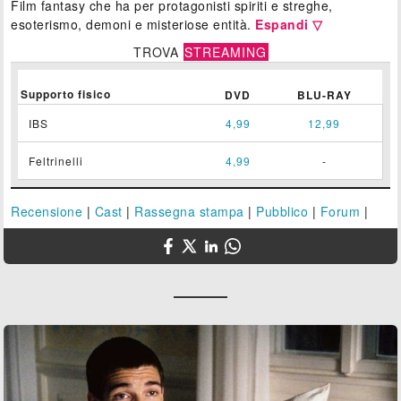
Film fantasy che ha per protagonisti spiriti e streghe,
esoterismo, demoni e misteriose entità.
Espandi ▽
TROVA
STREAMING
Supporto fisico
DVD
BLU-RAY
IBS
4,99
12,99
Feltrinelli
4,99
-
Recensione
|
Cast
|
Rassegna stampa
|
Pubblico
|
Forum
|