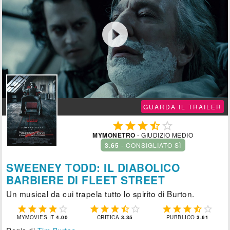

GUARDA IL TRAILER





MYMONETRO
- GIUDIZIO MEDIO
3.65
- CONSIGLIATO SÌ
SWEENEY TODD: IL DIABOLICO
BARBIERE DI FLEET STREET
Un musical da cui trapela tutto lo spirito di Burton.















MYMOVIES.IT
4.00
CRITICA
3.35
PUBBLICO
3.61