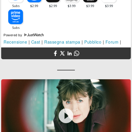
Powered by
Recensione
|
Cast
|
Rassegna stampa
|
Pubblico
|
Forum
|
