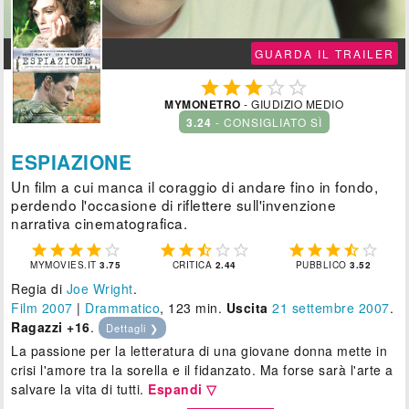
GUARDA IL TRAILER





MYMONETRO
- GIUDIZIO MEDIO
3.24
- CONSIGLIATO SÌ
ESPIAZIONE
Un film a cui manca il coraggio di andare fino in fondo,
perdendo l'occasione di riflettere sull'invenzione
narrativa cinematografica.















MYMOVIES.IT
3.75
CRITICA
2.44
PUBBLICO
3.52
Regia di
Joe Wright
.
Film 2007
|
Drammatico
, 123 min.
Uscita
21
settembre 2007
.
Ragazzi +16
.
Dettagli ❯
La passione per la letteratura di una giovane donna mette in
crisi l'amore tra la sorella e il fidanzato. Ma forse sarà l'arte a
salvare la vita di tutti.
Espandi ▽