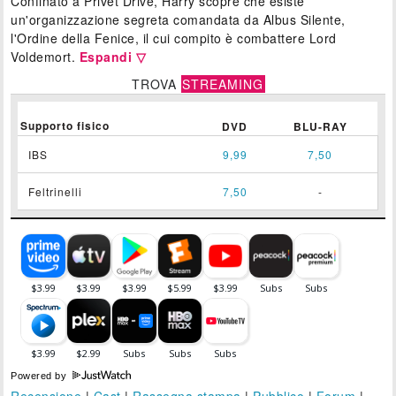
Confinato a Privet Drive, Harry scopre che esiste
un'organizzazione segreta comandata da Albus Silente,
l'Ordine della Fenice, il cui compito è combattere Lord
Voldemort.
Espandi ▽
TROVA
STREAMING
Supporto fisico
DVD
BLU-RAY
IBS
9,99
7,50
Feltrinelli
7,50
-
Powered by
Recensione
|
Cast
|
Rassegna stampa
|
Pubblico
|
Forum
|