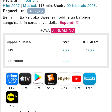
Regia di
Tim Burton
.
Film 2007
|
Musical
, 116 min.
Uscita
22
febbraio 2008
.
Ragazzi +16
.
Dettagli ❯
Benjamin Barker, aka Sweeney Todd, è un barbiere
sanguinario in cerca di vendetta.
Espandi ▽
TROVA
STREAMING
Supporto fisico
DVD
BLU-RAY
IBS
9,99
12,99
Feltrinelli
9,99
-