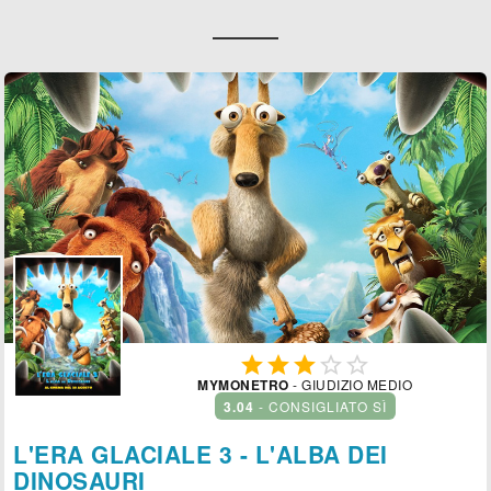





MYMONETRO
- GIUDIZIO MEDIO
3.04
- CONSIGLIATO SÌ
L'ERA GLACIALE 3 - L'ALBA DEI
DINOSAURI