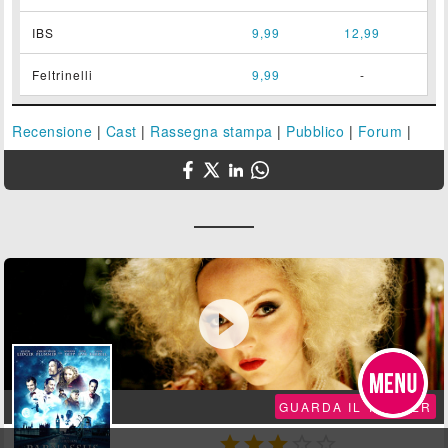
IBS
9,99
12,99
Feltrinelli
9,99
-
Recensione
|
Cast
|
Rassegna stampa
|
Pubblico
|
Forum
|

GUARDA IL TRAILER




