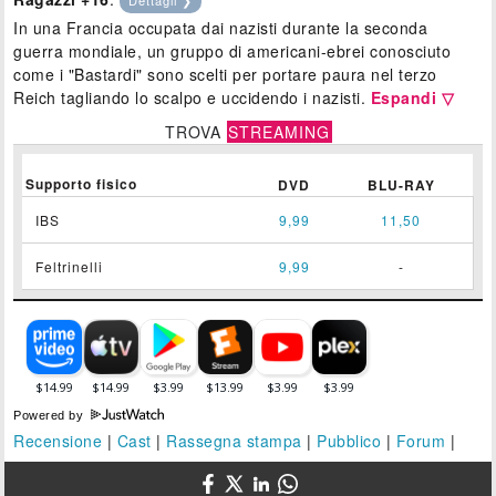
In una Francia occupata dai nazisti durante la seconda
guerra mondiale, un gruppo di americani-ebrei conosciuto
come i "Bastardi" sono scelti per portare paura nel terzo
Reich tagliando lo scalpo e uccidendo i nazisti.
Espandi ▽
TROVA
STREAMING
Supporto fisico
DVD
BLU-RAY
IBS
9,99
11,50
Feltrinelli
9,99
-
Powered by
Recensione
|
Cast
|
Rassegna stampa
|
Pubblico
|
Forum
|