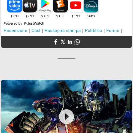
Powered by
Recensione
|
Cast
|
Rassegna stampa
|
Pubblico
|
Forum
|
