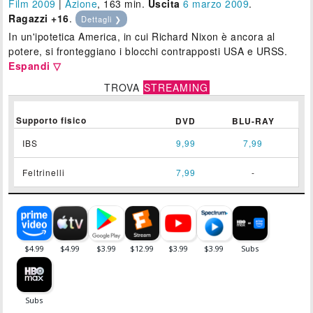
Film 2009
|
Azione
, 163 min.
Uscita
6
marzo 2009
.
Ragazzi +16
.
Dettagli ❯
In un'ipotetica America, in cui Richard Nixon è ancora al
potere, si fronteggiano i blocchi contrapposti USA e URSS.
Espandi ▽
TROVA
STREAMING
Supporto fisico
DVD
BLU-RAY
IBS
9,99
7,99
Feltrinelli
7,99
-