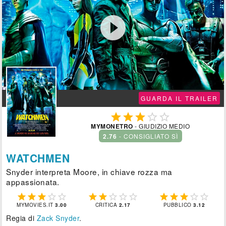

GUARDA IL TRAILER





MYMONETRO
- GIUDIZIO MEDIO
2.76
- CONSIGLIATO SÌ
WATCHMEN
Snyder interpreta Moore, in chiave rozza ma
appassionata.















MYMOVIES.IT
3.00
CRITICA
2.17
PUBBLICO
3.12
Regia di
Zack Snyder
.