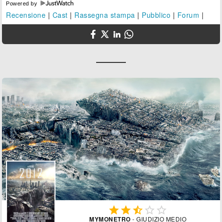
Powered by
Recensione
|
Cast
|
Rassegna stampa
|
Pubblico
|
Forum
|





MYMONETRO
- GIUDIZIO MEDIO