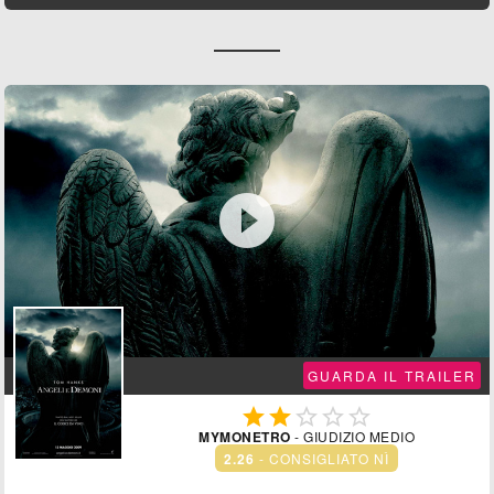

GUARDA IL TRAILER





MYMONETRO
- GIUDIZIO MEDIO
2.26
- CONSIGLIATO NÌ