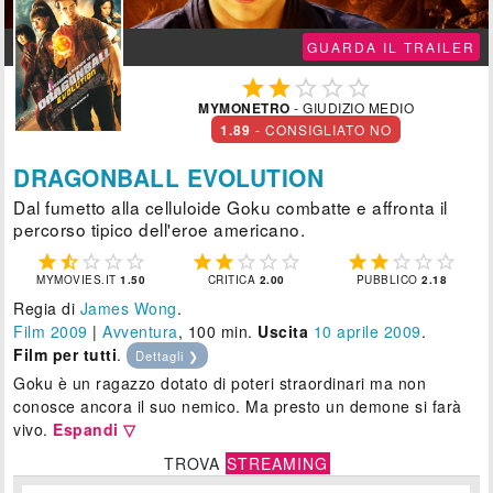
GUARDA IL TRAILER





MYMONETRO
- GIUDIZIO MEDIO
1.89
- CONSIGLIATO NO
DRAGONBALL EVOLUTION
Dal fumetto alla celluloide Goku combatte e affronta il
percorso tipico dell'eroe americano.















MYMOVIES.IT
1.50
CRITICA
2.00
PUBBLICO
2.18
Regia di
James Wong
.
Film 2009
|
Avventura
, 100 min.
Uscita
10
aprile 2009
.
Film per tutti
.
Dettagli ❯
Goku è un ragazzo dotato di poteri straordinari ma non
conosce ancora il suo nemico. Ma presto un demone si farà
vivo.
Espandi ▽
TROVA
STREAMING