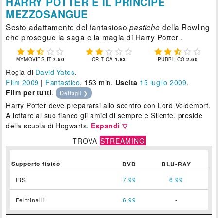
HARRY POTTER E IL PRINCIPE
MEZZOSANGUE
Sesto adattamento del fantasioso
della Rowling
pastiche
che prosegue la saga e la magia di Harry Potter .















MYMOVIES.IT
2.50
CRITICA
1.83
PUBBLICO
2.60
Regia di
David Yates
.
Film 2009
|
Fantastico
, 153 min.
Uscita
15
luglio 2009
.
Film per tutti
.
Dettagli ❯
Harry Potter deve prepararsi allo scontro con Lord Voldemort.
A lottare al suo fianco gli amici di sempre e Silente, preside
della scuola di Hogwarts.
Espandi ▽
TROVA
STREAMING
Supporto fisico
DVD
BLU-RAY
IBS
7,99
6,99
Feltrinelli
6,99
-