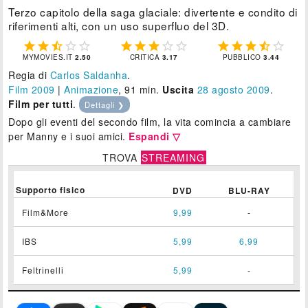
Terzo capitolo della saga glaciale: divertente e condito di
riferimenti alti, con un uso superfluo del 3D.















MYMOVIES.IT
2.50
CRITICA
3.17
PUBBLICO
3.44
Regia di
Carlos Saldanha
.
Film 2009
|
Animazione
, 91 min.
Uscita
28
agosto 2009
.
Film per tutti
.
Dettagli ❯
Dopo gli eventi del secondo film, la vita comincia a cambiare
per Manny e i suoi amici.
Espandi ▽
TROVA
STREAMING
Supporto fisico
DVD
BLU-RAY
Film&More
9,99
-
IBS
5,99
6,99
Feltrinelli
5,99
-