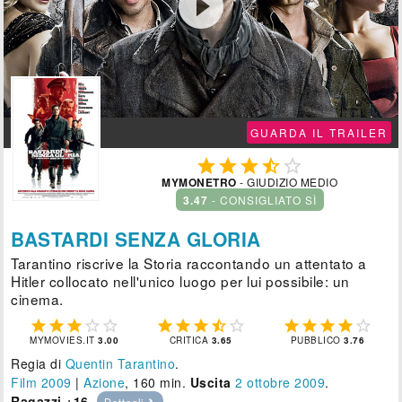

GUARDA IL TRAILER





MYMONETRO
- GIUDIZIO MEDIO
3.47
- CONSIGLIATO SÌ
BASTARDI SENZA GLORIA
Tarantino riscrive la Storia raccontando un attentato a
Hitler collocato nell'unico luogo per lui possibile: un
cinema.















MYMOVIES.IT
3.00
CRITICA
3.65
PUBBLICO
3.76
Regia di
Quentin Tarantino
.
Film 2009
|
Azione
, 160 min.
Uscita
2
ottobre 2009
.
Ragazzi +16
.
Dettagli ❯