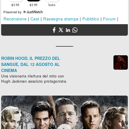
Powered by
Recensione
|
Cast
|
Rassegna stampa
|
Pubblico
|
Forum
|
ROBIN HOOD, IL PREZZO DEL
SANGUE, DAL 12 AGOSTO AL
CINEMA
Una visionaria rilettura del mito con
Hugh Jackman assoluto protagonista.