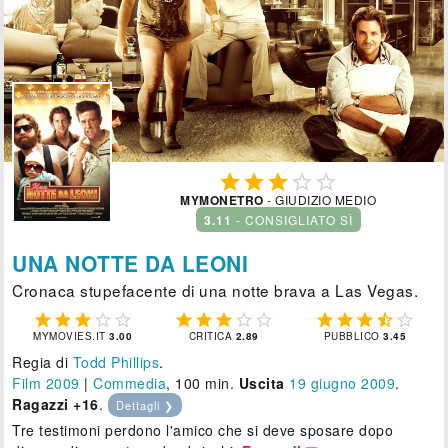





MYMONETRO
- GIUDIZIO MEDIO
3.11
- CONSIGLIATO SÌ
UNA NOTTE DA LEONI
Cronaca stupefacente di una notte brava a Las Vegas.















MYMOVIES.IT
3.00
CRITICA
2.89
PUBBLICO
3.45
Regia di
Todd Phillips
.
Film 2009
|
Commedia
, 100 min.
Uscita
19
giugno 2009
.
Ragazzi +16
.
Dettagli ❯
Tre testimoni perdono l'amico che si deve sposare dopo