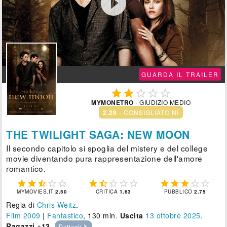

GUARDA IL TRAILER





MYMONETRO
- GIUDIZIO MEDIO
2.29
- CONSIGLIATO NÌ
THE TWILIGHT SAGA: NEW MOON
Il secondo capitolo si spoglia del mistery e del college
movie diventando pura rappresentazione dell'amore
romantico.















MYMOVIES.IT
2.50
CRITICA
1.63
PUBBLICO
2.75
Regia di
Chris Weitz
.
Film 2009
|
Fantastico
, 130 min.
Uscita
13
ottobre 2025
.
Ragazzi +13
.
Dettagli ❯