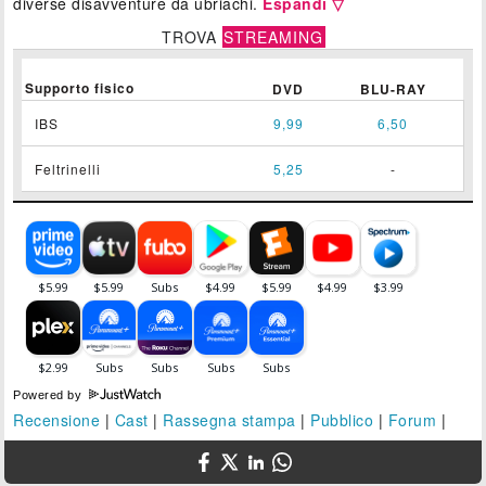
diverse disavventure da ubriachi.
Espandi ▽
TROVA
STREAMING
Supporto fisico
DVD
BLU-RAY
IBS
9,99
6,50
Feltrinelli
5,25
-
Powered by
Recensione
|
Cast
|
Rassegna stampa
|
Pubblico
|
Forum
|