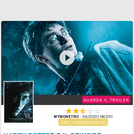

GUARDA IL TRAILER





MYMONETRO
- GIUDIZIO MEDIO
2.31
- CONSIGLIATO NÌ