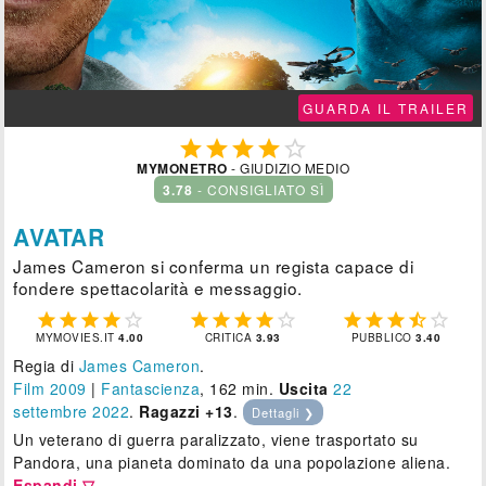
GUARDA IL TRAILER





MYMONETRO
- GIUDIZIO MEDIO
3.78
- CONSIGLIATO SÌ
AVATAR
James Cameron si conferma un regista capace di
fondere spettacolarità e messaggio.















MYMOVIES.IT
4.00
CRITICA
3.93
PUBBLICO
3.40
Regia di
James Cameron
.
Film 2009
|
Fantascienza
, 162 min.
Uscita
22
settembre 2022
.
Ragazzi +13
.
Dettagli ❯
Un veterano di guerra paralizzato, viene trasportato su
Pandora, una pianeta dominato da una popolazione aliena.
Espandi ▽