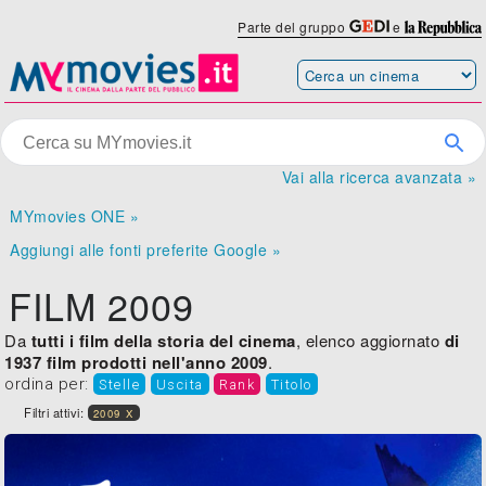
Parte del gruppo
e
Vai alla ricerca avanzata »
MYmovies ONE »
Aggiungi alle fonti preferite Google »
FILM 2009
Da
tutti i film della storia del cinema
, elenco aggiornato
di
1937 film prodotti nell'anno 2009
.
ordina per:
Stelle
Uscita
Rank
Titolo
Filtri attivi:
2009 X