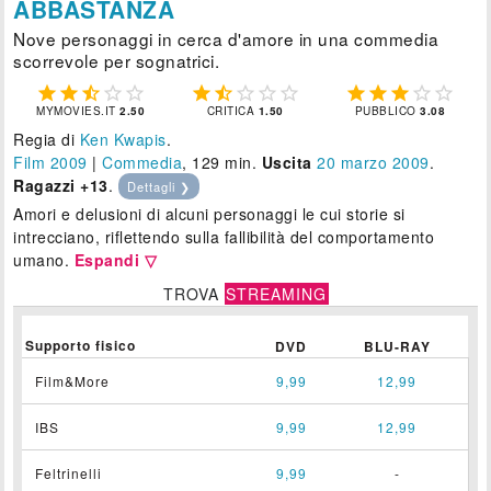
ABBASTANZA
Nove personaggi in cerca d'amore in una commedia
scorrevole per sognatrici.















MYMOVIES.IT
2.50
CRITICA
1.50
PUBBLICO
3.08
Regia di
Ken Kwapis
.
Film 2009
|
Commedia
, 129 min.
Uscita
20
marzo 2009
.
Ragazzi +13
.
Dettagli ❯
Amori e delusioni di alcuni personaggi le cui storie si
intrecciano, riflettendo sulla fallibilità del comportamento
umano.
Espandi ▽
TROVA
STREAMING
Supporto fisico
DVD
BLU-RAY
Film&More
9,99
12,99
IBS
9,99
12,99
Feltrinelli
9,99
-