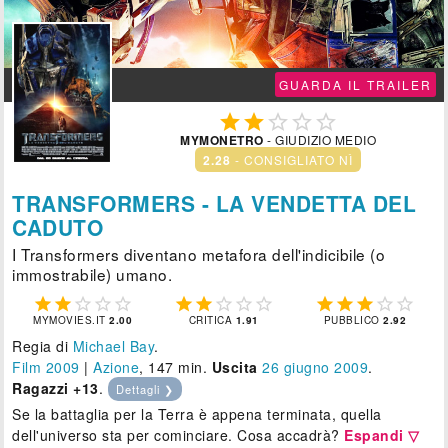
GUARDA IL TRAILER





MYMONETRO
- GIUDIZIO MEDIO
2.28
- CONSIGLIATO NÌ
TRANSFORMERS - LA VENDETTA DEL
CADUTO
I Transformers diventano metafora dell'indicibile (o
immostrabile) umano.















MYMOVIES.IT
2.00
CRITICA
1.91
PUBBLICO
2.92
Regia di
Michael Bay
.
Film 2009
|
Azione
, 147 min.
Uscita
26
giugno 2009
.
Ragazzi +13
.
Dettagli ❯
Se la battaglia per la Terra è appena terminata, quella
dell'universo sta per cominciare. Cosa accadrà?
Espandi ▽