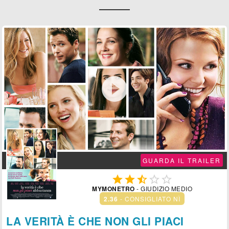

GUARDA IL TRAILER





MYMONETRO
- GIUDIZIO MEDIO
2.36
- CONSIGLIATO NÌ
LA VERITÀ È CHE NON GLI PIACI