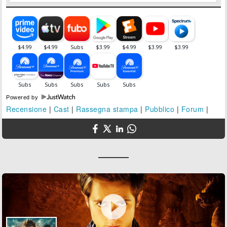
Powered by
Recensione
|
Cast
|
Rassegna stampa
|
Pubblico
|
Forum
|
