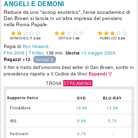
ANGELI E DEMONI
Reduce da uno "scoop esoterico", l'eroe accademico di
Dan Brown si lancia in un'altra impresa del pensiero
nella Roma Papale.















MYMOVIES.IT
2.00
CRITICA
1.90
PUBBLICO
2.88
Regia di
Ron Howard
.
Film 2009
|
Thriller
, 138 min.
Uscita
13
maggio 2009
.
Ragazzi +13
.
Dettagli ❯
Il film è tratto dall'omonimo best seller di Dan Brown, scritto in
precedenza rispetto a Il Codice da Vinci
Espandi ▽
TROVA
STREAMING
Supporto fisico
DVD
BLU-RAY
Film&More
19,99
12,99
IBS
9,99
5,75
Feltrinelli
5,75
-