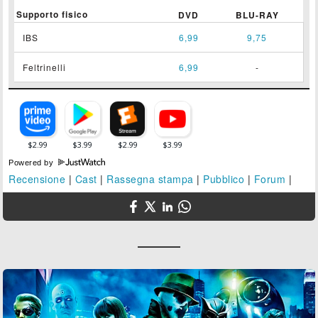
Supporto fisico
DVD
BLU-RAY
IBS
6,99
9,75
Feltrinelli
6,99
-
Powered by
Recensione
|
Cast
|
Rassegna stampa
|
Pubblico
|
Forum
|