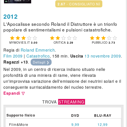
2.67
- CONSIGLIATO NÌ
2012
L'Apocalisse secondo Roland il Distruttore è un trionfo
popolare di sentimentalismi e pulsioni catastrofiche.















MYMOVIES.IT
3.00
CRITICA
2.29
PUBBLICO
2.73
Regia di
Roland Emmerich
.
Film 2009
|
Catastrofico
, 158 min.
Uscita
13
novembre 2009
.
Ragazzi +13
.
Dettagli ❯
Nel 2009, in un centro di ricerca indiano situato nelle
profondità di una miniera di rame, viene rilevata
un'improvvisa variazione dell'emissione dei neutrini solari e il
conseguente surriscaldamento del nucleo terrestre.
Espandi ▽
TROVA
STREAMING
Supporto fisico
DVD
BLU-RAY
Film&More
9,99
12,99