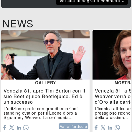
Vai alla filmografia completa »
NEWS
GALLERY
MOSTRA
Venezia 81, apre Tim Burton con il
Venezia 81, a 
suo Beetlejuice Beetlejuice. Ed è
Weaver verrà c
un successo
d’Oro alla carri
L'edizione parte con grandi emozioni:
L’iconica attrice a
standing ovation per il Leone d'oro a
prestigioso ricono
Sigourney Weaver. La cerimonia...
della prossima...
Vai all'articolo