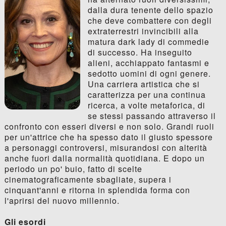
dalla dura tenente dello spazio
che deve combattere con degli
extraterrestri invincibili alla
matura dark lady di commedie
di successo. Ha inseguito
alieni, acchiappato fantasmi e
sedotto uomini di ogni genere.
Una carriera artistica che si
caratterizza per una continua
ricerca, a volte metaforica, di
se stessi passando attraverso il
confronto con esseri diversi e non solo. Grandi ruoli
per un'attrice che ha spesso dato il giusto spessore
a personaggi controversi, misurandosi con alterità
anche fuori dalla normalità quotidiana. E dopo un
periodo un po' buio, fatto di scelte
cinematograficamente sbagliate, supera i
cinquant'anni e ritorna in splendida forma con
l'aprirsi del nuovo millennio.
Gli esordi