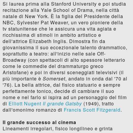
Si laurea prima alla Stanford University e poi studia
recitazione alla Yale School of Drama, nella città
natale di New York. È la figlia del Presidente della
NBC, Sylvester Pat Weaver, un vero pioniere della
tv statunitense che le assicura una vita agiata e
ricchissima di stimoli in ambito artistico e
dell'attrice Elizabeth Inglis. Dimostra fin da
giovanissima il suo eccezionale talento drammatico,
soprattutto a teatro: all'inizio nelle sale Off-
Broadway (con spettacoli di alto spessore letterario
come le commedie del drammaturgo greco
Aristofane) e poi in diversi sceneggiati televisivi (il
più importante è
Somerset
, andato in onda dal '70 al
'76). La bella attrice, dal fisico statuario e sempre
perfettamente tonico, decide di cambiare il suo
nome e nel farlo si ispira ad un personaggio del film
di
Elliott Nugent
Il grande Gatsby
(1949), tratto
dall'omonimo romanzo di
Francis Scott Fitzgerald
.
Il grande successo al cinema
Lineamenti irregolari, fisico longilineo e grinta