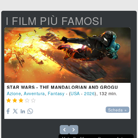
I FILM PIÙ FAMOSI
STAR WARS - THE MANDALORIAN AND GROGU
Azione
,
Avventura
,
Fantasy
- (
USA
-
2026
), 132 min.





Scheda »