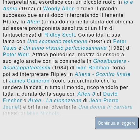
interpretativa, esordisce con un piccolo ruolo in
Io e
Annie
(1977) di
Woody Allen
e trova il grande
successo due anni dopo interpretando il tenente
Ripley in
Alien
(prima donna nella storia del cinema
ad essere protagonista assoluta di un film di
fantascienza) di
Ridley Scott
. Consolida la sua
fama con
Uno scomodo testimone
(1981) di
Peter
Yates
e
Un anno vissuto pericolosamente
(1982) di
Peter Weir
. Attrice poliedrica, mostra di essere a
suo agio anche con la commedia in
Ghostbusters -
Acchiappafantasmi
(1984) di
Ivan Reitman
; torna
poi ad interpretare Ripley in
Aliens - Scontro finale
di
James Cameron
(ruolo straordinario che la
renderà famosa in tutto il mondo, ricoprendolo per
tutta la durata della saga con
Alien 3
di
David
Fincher
e
Alien - La clonazione
di
Jean-Pierre
Jeunet
) e brilla nel divertente
Una donna in carriera
(1988) di
Mike Nichols
.
Continua a leggere