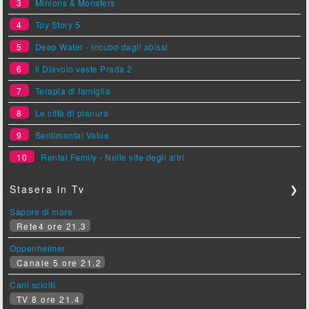
3
Minions & Monsters
4
Toy Story 5
5
Deep Water - Incubo dagli abissi
6
Il Diavolo veste Prada 2
7
Terapia di famiglia
8
Le città di pianura
9
Sentimental Value
10
Rental Family - Nelle vite degli altri
Stasera in Tv
❯
Sapore di mare
Rete4 ore 21.3
Oppenheimer
Canale 5 ore 21.2
Cani sciolti
TV 8 ore 21.4