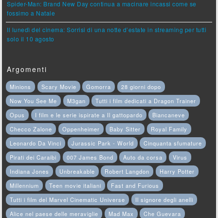
Spider-Man: Brand New Day continua a macinare incassi come se
fossimo a Natale
Il lunedì del cinema: Sorrisi di una notte d’estate in streaming per tutti
solo il 10 agosto
Argomenti
Minions
Scary Movie
Gomorra
28 giorni dopo
Now You See Me
M3gan
Tutti i film dedicati a Dragon Trainer
Opus
I film e le serie ispirate a Il gattopardo
Biancaneve
Checco Zalone
Oppenheimer
Baby Sitter
Royal Family
Leonardo Da Vinci
Jurassic Park - World
Cinquanta sfumature
Pirati dei Caraibi
007 James Bond
Auto da corsa
Virus
Indiana Jones
Unbreakable
Robert Langdon
Harry Potter
Millennium
Teen movie italiani
Fast and Furious
Tutti i film del Marvel Cinematic Universe
Il signore degli anelli
Alice nel paese delle meraviglie
Mad Max
Che Guevara