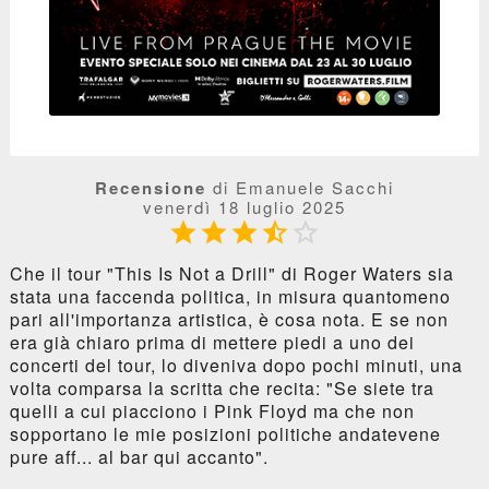
Recensione
di Emanuele Sacchi
venerdì 18 luglio 2025





Che il tour "This Is Not a Drill" di Roger Waters sia
stata una faccenda politica, in misura quantomeno
pari all'importanza artistica, è cosa nota. E se non
era già chiaro prima di mettere piedi a uno dei
concerti del tour, lo diveniva dopo pochi minuti, una
volta comparsa la scritta che recita: "Se siete tra
quelli a cui piacciono i Pink Floyd ma che non
sopportano le mie posizioni politiche andatevene
pure aff... al bar qui accanto".