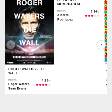
MOMPRACEM
REGIA
3.34
/5
Alberto
Rodríguez
ROGER WATERS - THE
AR
WALL
REGIA
4.25
/5
REG
Roger Waters,
Ciro
Sean Evans
IBS
Film&More
IBS
DVD
BR
DVD
Feltrinelli
IBS
Felt
DVD
DVD