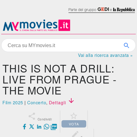
Vai alla ricerca avanzata »
THIS IS NOT A DRILL:
LIVE FROM PRAGUE -
THE MOVIE

Film 2025
|
Concerto
,
Dettagli


Condividi
VOTA

