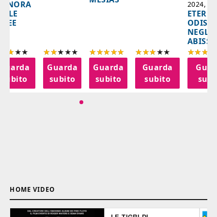
IGNORA
2024, 10
ETERNA
ELLE
ODISS
INEE
NEGLI
ABISSI
Guarda
Guarda
Guarda
Guarda
Guar
subito
subito
subito
subito
subi
HOME VIDEO
LE TIGRI DI