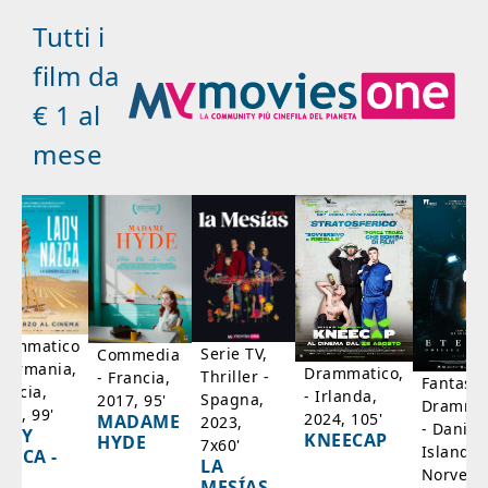
Tutti i
film da
€ 1 al
mese
rammatico
Serie TV,
Commedia
 Germania,
Drammatico,
Thriller -
- Francia,
Fantasci
rancia,
- Irlanda,
Spagna,
2017, 95'
Drammat
025, 99'
2024, 105'
MADAME
2023,
- Danim
ADY
KNEECAP
HYDE
7x60'
Islanda,
AZCA -
LA
Norvegi
A
MESÍAS