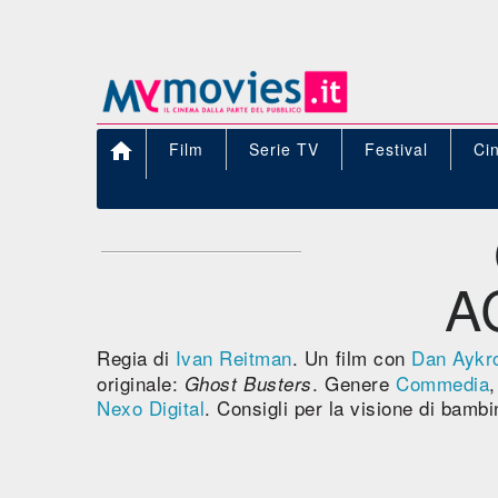

Film
Serie TV
Festival
Ci
A
Regia di
Ivan Reitman
. Un film con
Dan Aykr
originale:
. Genere
Commedia
Ghost Busters
Nexo Digital
. Consigli per la visione di bambi