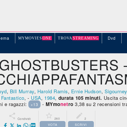
nema
Dvd
MYMOVIE
S
ONE
TROV
A
STREAMING
GHOSTBUSTERS 
CCHIAPPAFANTAS
oyd
,
Bill Murray
,
Harold Ramis
,
Ernie Hudson
,
Sigourne
,
Fantastico
, -
USA
,
1984
,
Uscita ci
durata 105 minuti.
ni e ragazzi:
-
3,38 su 2 recensioni t
MYmo
net
ro
+13



260
2
Condividi
VOTA
SCRIVI
