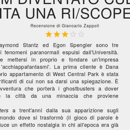
ITA UNA RI/SCOPE
Recensione di Giancarlo Zappoli





aymond Stantz ed Egon Spengler sono tre
di fenomeni paranormali espulsi dall'Università.
e mettersi in proprio e fondare un'impresa
 'acchiappafantasmi'. La prima cliente è Dana
prio appartamento di West Central Park è stata
rrificanti di cui non sa darsi una spiegazione. È
'avventura che porterà i ghostbusters a dover
re la città da una minaccia che proviene
a trent'anni dalla sua apparizione sugli
ters
 mondo dove si trasformò (il gioco di parole è
uce un effetto nostalgia in chi all'epoca era già