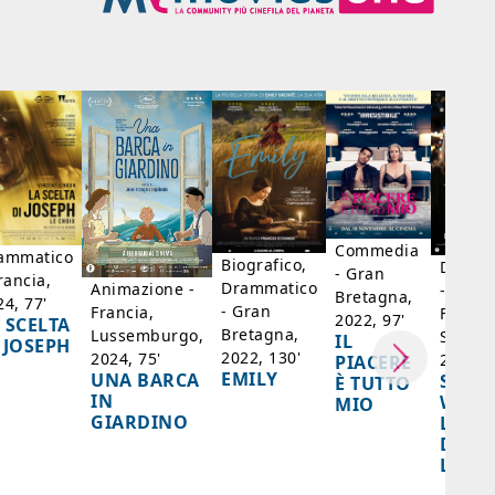
Commedia
ammatico
Biografico,
Dramm
- Gran
rancia,
Drammatico
Animazione -
- Giap
Bretagna,
24, 77'
- Gran
Francia,
Francia
2022, 97'
 SCELTA
Bretagna,
Lussemburgo,
Singap
IL
 JOSEPH
2022, 130'
2024, 75'
2024, 
PIACERE
EMILY
UNA BARCA
SPIRI
È TUTTO
IN
WORL
MIO
GIARDINO
LA FE
DELL
LANT