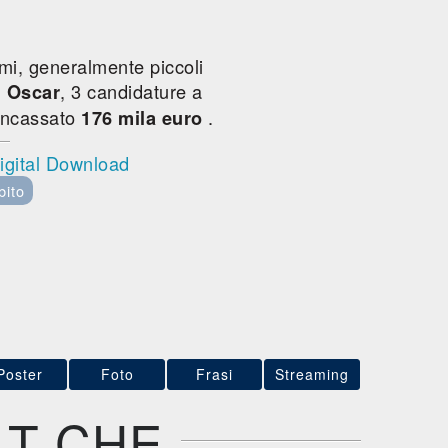
smi, generalmente piccoli
, 3 candidature a
 Oscar
incassato
.
176 mila euro
igital Download
bito
Poster
Foto
Frasi
Streaming
LT CHE