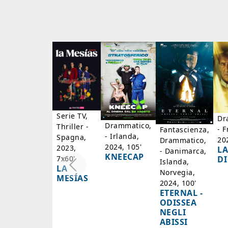
Serie TV,
Dr
Drammatico,
Thriller -
- F
Fantascienza,
- Irlanda,
Spagna,
20
Drammatico,
2024, 105'
2023,
LA
- Danimarca,
KNEECAP
DI
7x60'
Islanda,
LA
Norvegia,
MESÍAS
2024, 100'
ETERNAL -
ODISSEA
NEGLI
ABISSI