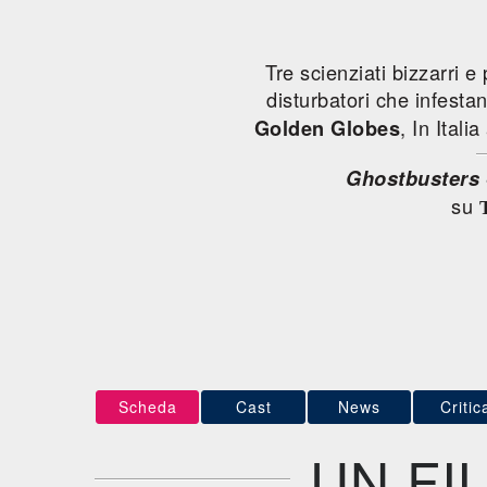
Tre scienziati bizzarri 
disturbatori che infesta
, In Italia
Golden Globes
Ghostbusters 
su
Scheda
Cast
News
Critic
UN FI