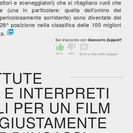
ori e sceneggiatori) che si ritagliano ruoli che
(una in particolare: quella dell'omino dei
pericolosamente sorridente) sono diventate dei
28^ posizione nella classifica delle 100 migliori

ta.
Sei d'accordo con
Giancarlo Zappoli?
81%
19%
Scrivi a Giancarlo Zappoli
TTUTE
 E INTERPRETI
LI PER UN FILM
 GIUSTAMENTE