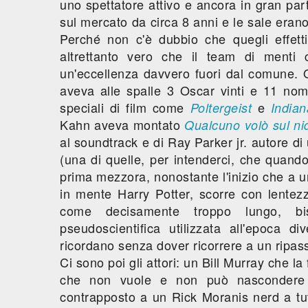
uno spettatore attivo e ancora in gran par
sul mercato da circa 8 anni e le sale erano a
Perché non c'è dubbio che quegli effett
altrettanto vero che il team di menti
un'eccellenza davvero fuori dal comune.
aveva alle spalle 3 Oscar vinti e 11 nomi
speciali di film come
e
Poltergeist
Indian
Kahn aveva montato
Qualcuno volò sul ni
al soundtrack e di Ray Parker jr. autore di
(una di quelle, per intenderci, che quando 
prima mezzora, nonostante l'inizio che a u
in mente Harry Potter, scorre con lente
come decisamente troppo lungo, bi
pseudoscientifica utilizzata all'epoca 
ricordano senza dover ricorrere a un ripas
Ci sono poi gli attori: un Bill Murray che 
che non vuole e non può nascondere 
contrapposto a un Rick Moranis nerd a t