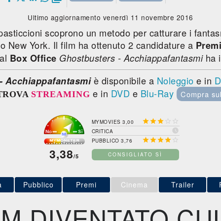
Ultimo aggiornamento venerdì 11 novembre 2016
e pasticcioni scoprono un metodo per catturare i fanta
no New York. Il film ha ottenuto 2 candidature a
Premi
 al
ha 
Box Office
Ghostbusters - Acchiappafantasmi
è disponibile a
Noleggio
e in
D
- Acchiappafantasmi
e in
DVD
e
Blu-Ray
Compra su
TROVA
STREAMING





MYMOVIES 3,00

CRITICA





PUBBLICO 3,76
3,38
CONSIGLIATO SÌ
/5
a
Pubblico
Premi
Cinema
Trailer
LM DIVENTATO CU