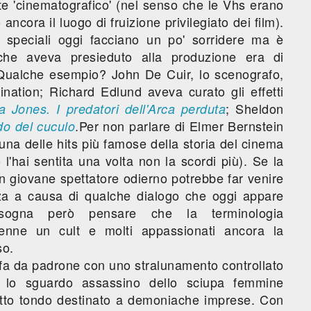
te 'cinematografico' (nel senso che le Vhs erano
ncora il luogo di fruizione privilegiato dei film).
i speciali oggi facciano un po' sorridere ma è
 che aveva presieduto alla produzione era di
 Qualche esempio? John De Cuir, lo scenografo,
nation; Richard Edlund aveva curato gli effetti
; Sheldon
a Jones. I predatori dell'Arca perduta
.Per non parlare di Elmer Bernstein
do del cuculo
 una delle hits più famose della storia del cinema
l'hai sentita una volta non la scordi più). Se la
n giovane spettatore odierno potrebbe far venire
zza a causa di qualche dialogo che oggi appare
sogna però pensare che la terminologia
divenne un cult e molti appassionati ancora la
so.
la fa da padrone con uno stralunamento controllato
lo sguardo assassino dello sciupa femmine
utto tondo destinato a demoniache imprese. Con