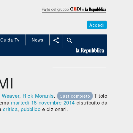
Accedi
Guida Tv
News


-
MI
y Weaver
,
Rick Moranis
.
Titolo
Cast completo
nema
martedì 18
novembre 2014
distribuito da
ra
critica
,
pubblico
e dizionari.