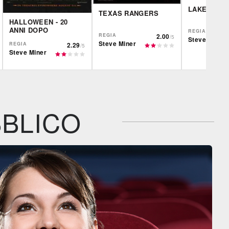
LAKE PLAC
TEXAS RANGERS
HALLOWEEN - 20
ANNI DOPO
REGIA
REGIA
2.00
/5
Steve Miner
Steve Miner
REGIA
2.29
/5
Steve Miner
IBS
IBS
CG | tv
DVD
BR
DVD
Feltrinelli
IBS
DVD
BLICO
Feltrinelli