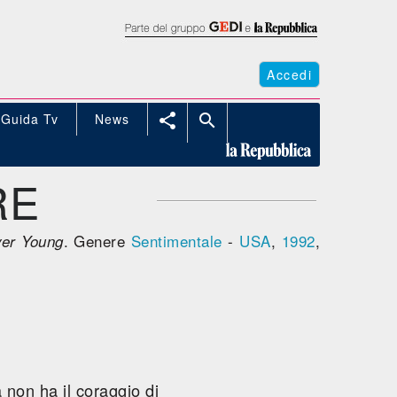
Accedi
Guida Tv
News


RE
. Genere
Sentimentale
-
USA
,
1992
,
ver Young
 non ha il coraggio di