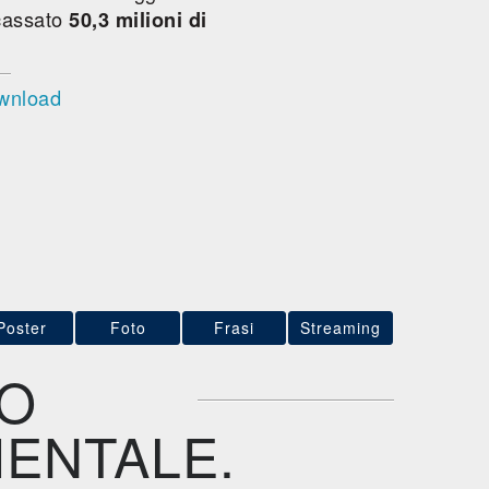
cassato
50,3 milioni di
ownload
Poster
Foto
Frasi
Streaming
NO
MENTALE.