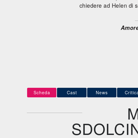
chiedere ad Helen di 
Amore
Scheda
Cast
News
Critic
M
SDOLCIN