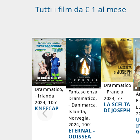
Tutti i film da € 1 al mese
Drammatico
Drammatico,
- Francia,
Fantascienza,
A
- Irlanda,
2024, 77'
Drammatico,
F
2024, 105'
LA SCELTA
- Danimarca,
L
KNEECAP
DI JOSEPH
Islanda,
2
Norvegia,
U
2024, 100'
I
ETERNAL -
G
ODISSEA