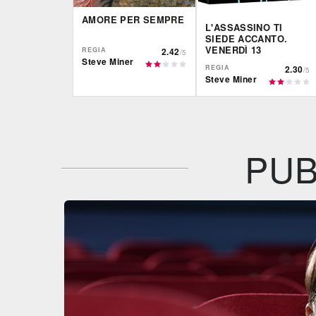
AMORE PER SEMPRE
L'ASSASSINO TI
SIEDE ACCANTO.
VENERDÌ 13
REGIA
2.42
/5
Steve Miner
REGIA
2.30
/5
Steve Miner
IBS
Plaion
DVD
DVD
IBS
DVD
BR
PUB
Feltrinelli
DVD