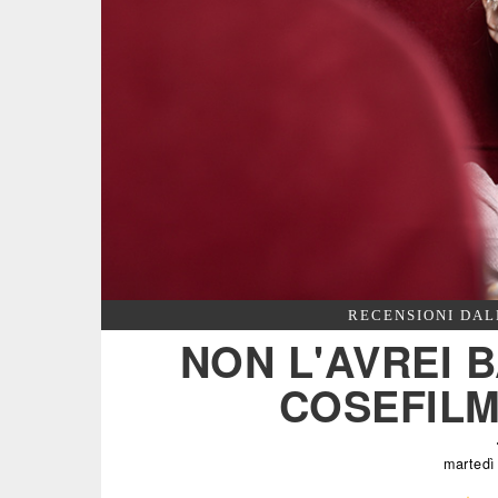
RECENSIONI DAL
NON L'AVREI B
COSEFILM
martedì