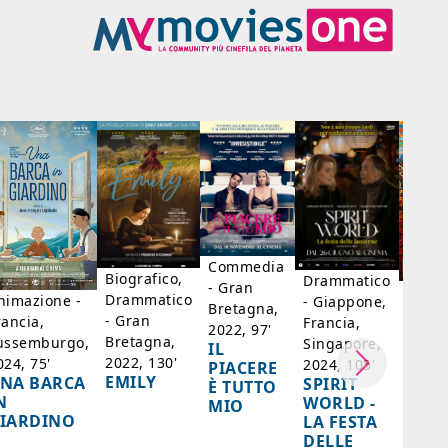
Commedia
Biografico,
Drammatico
- Gran
Biogr
Drammatico
nimazione -
- Giappone,
Bretagna,
Franc
- Gran
rancia,
Francia,
2022, 97'
Belgi
Bretagna,
ussemburgo,
Singapore,
IL
98'
2022, 130'
024, 75'
2024, 105'
PIACERE
LA D
EMILY
NA BARCA
SPIRIT
È TUTTO
DI F
N
WORLD -
MIO
- SA
IARDINO
LA FESTA
BER
DELLE