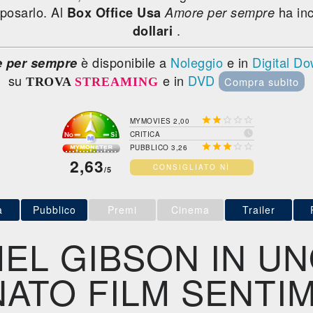
sposarlo. Al
ha in
Box Office Usa
Amore per sempre
.
dollari
è disponibile a
Noleggio
e in
Digital D
 per sempre
su
e in
DVD
Compra subito
TROVA
STREAMING





MYMOVIES 2,00

CRITICA





PUBBLICO 3,26
2,63
CONSIGLIATO NÌ
/5
a
Pubblico
Premi
Cinema
Trailer
EL GIBSON IN U
ATO FILM SENTI