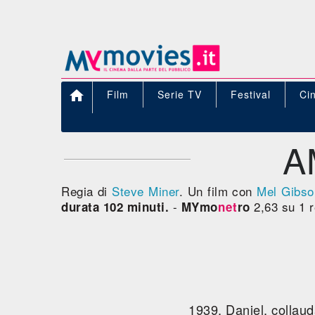

Film
Serie TV
Festival
Ci
A
Regia di
Steve Miner
. Un film con
Mel Gibso
-
2,63 su 1 r
durata 102 minuti.
MYmo
net
ro
1939. Daniel, collaud