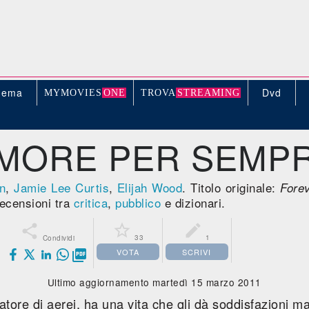
nema
Dvd
MYMOVIE
S
ONE
TROV
A
STREAMING
MORE PER SEMP
n
,
Jamie Lee Curtis
,
Elijah Wood
. Titolo originale:
Fore
ecensioni tra
critica
,
pubblico
e dizionari.



33
1
Condividi
VOTA
SCRIVI

Ultimo aggiornamento martedì 15 marzo 2011
atore di aerei, ha una vita che gli dà soddisfazioni ma