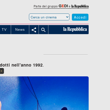
Parte del gruppo
e
Accedi


TV
News
.
dotti nell'anno 1992
 X