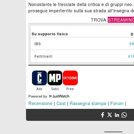
Nonostante le frecciate della critica e di gruppi neo-m
prosegue imperterrito sulla sua strada all'insegna d
TROVA
STREAMIN
Su supporto fisico
D
IBS
€9
Feltrinelli
€1
Powered by
Recensione
|
Cast
|
Rassegna stampa
|
Forum
|