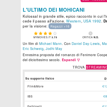
L'ULTIMO DEI MOHICANI
Kolossal in grande stile, epico racconto in cui l
cede il passo all'azione.
Western
,
USA
1992
.
D
per la visione:
Ragazzi +16






MYMOVIES.IT
3.75
CRITICA
N.D.
Un film di
Michael Mann
.
Con
Daniel Day-Lewis
,
Ma
Eric Schweig
,
Jodhi May
Ennesima proposta del romanzo di Fenimore Cooper.
del diciottesimo secolo.
Espandi ▽
TROVA
STREAMIN
Su supporto fisico
D
Film&More
€1
IBS
€8
Feltrinelli
€1