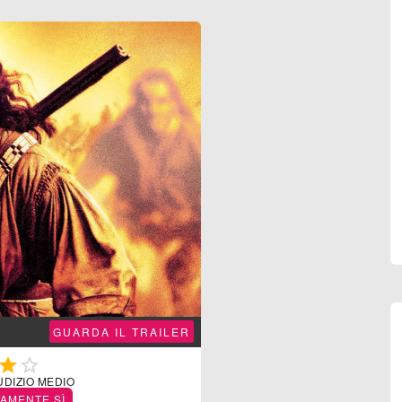
GUARDA IL TRAILER


UDIZIO MEDIO
TAMENTE SÌ