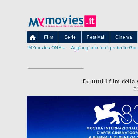

Film
Serie
Festival
Cinema
MYmovies ONE »
Aggiungi alle fonti preferite Go
Da
tutti i film della
o