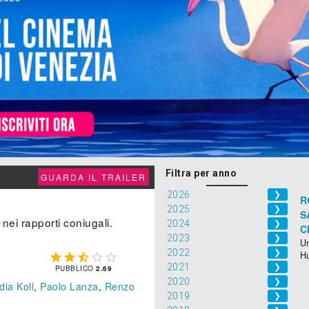
Filtra per anno
GUARDA IL TRAILER
2026
❯
R
2025
❯
S
 nei rapporti coniugali.
2024
❯
C
2023
❯
Un
2022
❯
H





2021
❯
PUBBLICO
2.69
2020
❯
dia Koll
,
Paolo Lanza
,
Renzo
2019
❯