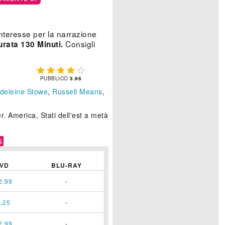
'interesse per la narrazione
Consigli
urata 130 Minuti.





PUBBLICO
3.96
deleine Stowe
,
Russell Means
,
 America, Stati dell'est a metà
G
VD
BLU-RAY
2,99
-
,25
-
2,99
-