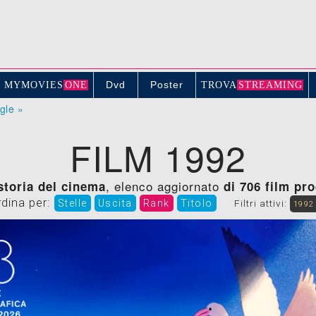
Dvd
Poster
MYMOVIE
S
ONE
TROV
A
STREAMING
ogle »
FILM 1992
, elenco aggiornato
 storia del cinema
di 706 film pro
rdina per:
Stelle
Uscita
Rank
Titolo
Filtri attivi:
1992