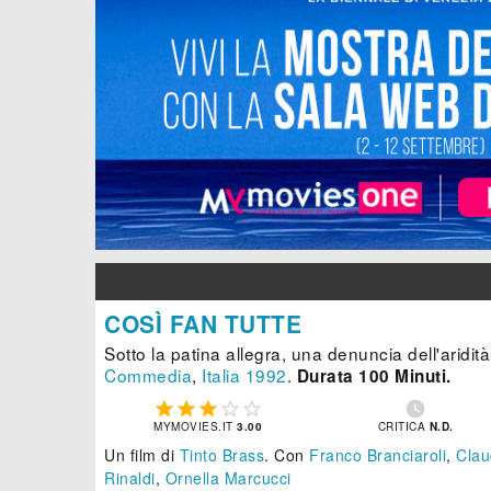
COSÌ FAN TUTTE
Sotto la patina allegra, una denuncia dell'aridità
Commedia
,
Italia
1992
.
Durata 100 Minuti.






MYMOVIES.IT
3.00
CRITICA
N.D.
Un film di
Tinto Brass
.
Con
Franco Branciaroli
,
Clau
Rinaldi
,
Ornella Marcucci