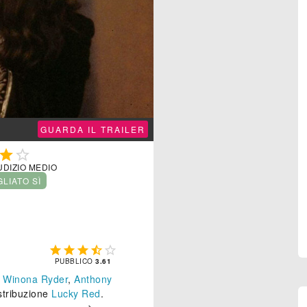
GUARDA IL TRAILER


UDIZIO MEDIO
GLIATO SÌ





PUBBLICO
3.61
,
Winona Ryder
,
Anthony
istribuzione
Lucky Red
.