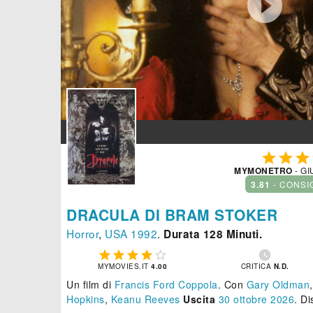




MYMONETRO
- GI
3.81
- CONSI
DRACULA DI BRAM STOKER
Horror
,
USA
1992
.
Durata 128 Minuti.






MYMOVIES.IT
4.00
CRITICA
N.D.
Un film di
Francis Ford Coppola
.
Con
Gary Oldman
Hopkins
,
Keanu Reeves
Uscita
30
ottobre 2026
. D