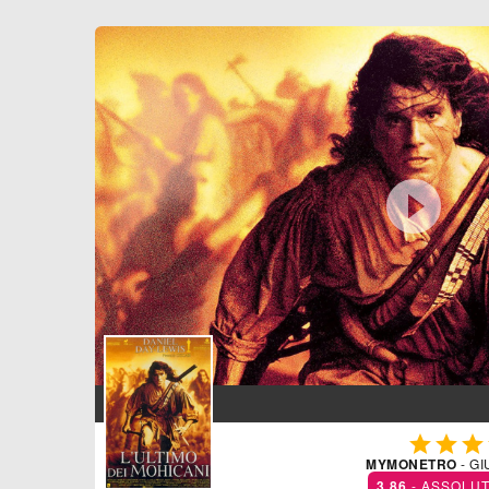




MYMONETRO
- GI
3.86
- ASSOLU