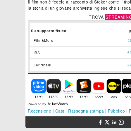
Il film non è fedele al racconto di Stoker come il ti
la storia di un giovane archivista inglese che si reca
TROVA
STREAMIN
Su supporto fisico
Film&More
€
IBS
€
Feltrinelli
€
Powered by
Recensione
|
Cast
|
Rassegna stampa
|
Pubblico
|