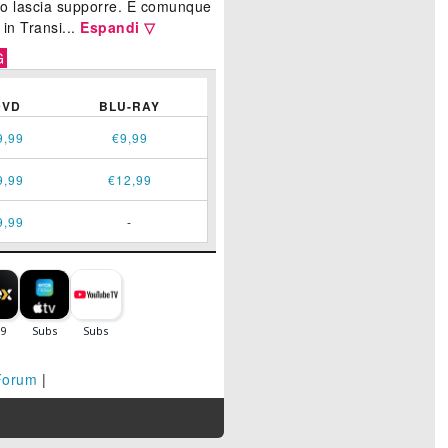
tolo lascia supporre. È comunque
 in Transi...
Espandi ▽
G
DVD
BLU-RAY
9,99
€9,99
9,99
€12,99
9,99
-
Forum
|