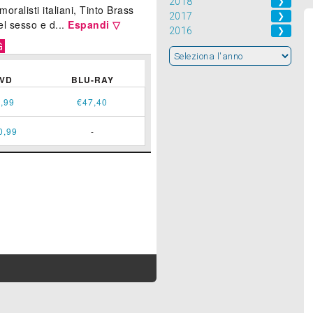
2018
❯
oralisti italiani, Tinto Brass
2017
❯
el sesso e d...
Espandi ▽
2016
❯
G
VD
BLU-RAY
,99
€47,40
0,99
-