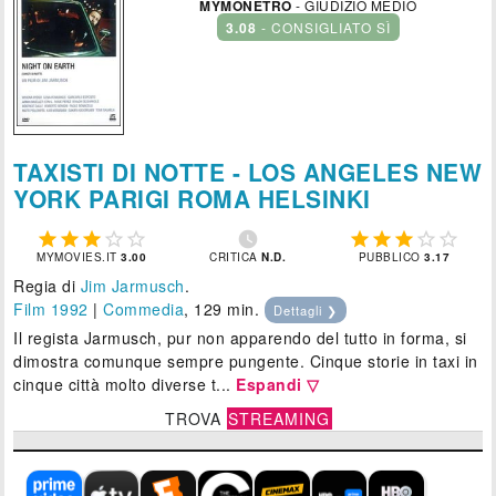
MYMONETRO
- GIUDIZIO MEDIO
3.08
- CONSIGLIATO SÌ
TAXISTI DI NOTTE - LOS ANGELES NEW
YORK PARIGI ROMA HELSINKI











MYMOVIES.IT
3.00
CRITICA
N.D.
PUBBLICO
3.17
Regia di
Jim Jarmusch
.
Film 1992
|
Commedia
, 129 min.
Dettagli ❯
Il regista Jarmusch, pur non apparendo del tutto in forma, si
dimostra comunque sempre pungente. Cinque storie in taxi in
cinque città molto diverse t...
Espandi ▽
TROVA
STREAMING