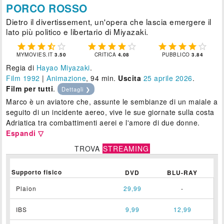
PORCO ROSSO
Dietro il divertissement, un'opera che lascia emergere il
lato più politico e libertario di Miyazaki.















MYMOVIES.IT
3.50
CRITICA
4.08
PUBBLICO
3.84
Regia di
Hayao Miyazaki
.
Film 1992
|
Animazione
, 94 min.
Uscita
25
aprile 2026
.
Film per tutti
.
Dettagli ❯
Marco è un aviatore che, assunte le sembianze di un maiale a
seguito di un incidente aereo, vive le sue giornate sulla costa
Adriatica tra combattimenti aerei e l'amore di due donne.
Espandi ▽
TROVA
STREAMING
Supporto fisico
DVD
BLU-RAY
Plaion
29,99
-
IBS
9,99
12,99