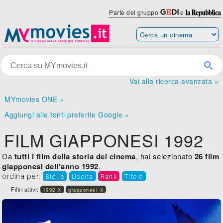
Parte del gruppo
e
Vai alla ricerca avanzata »
MYmovies ONE »
Aggiungi alle fonti preferite Google »
FILM GIAPPONESI 1992
Da
tutti i film della storia del cinema
, hai selezionato
26 film
giapponesi dell'anno 1992
.
ordina per:
Stelle
Uscita
Rank
Titolo
Filtri attivi:
1992 X
giapponesi X