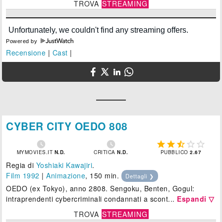
TROVA
STREAMING
Powered by
Recensione
|
Cast
|
CYBER CITY OEDO 808







MYMOVIES.IT
N.D.
CRITICA
N.D.
PUBBLICO
2.67
Regia di
Yoshiaki Kawajiri
.
Film 1992
|
Animazione
, 150 min.
Dettagli ❯
OEDO (ex Tokyo), anno 2808. Sengoku, Benten, Gogul:
intraprendenti cybercriminali condannati a scont...
Espandi ▽
TROVA
STREAMING