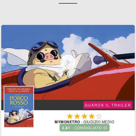

GUARDA IL TRAILER





MYMONETRO
- GIUDIZIO MEDIO
3.81
- CONSIGLIATO SÌ