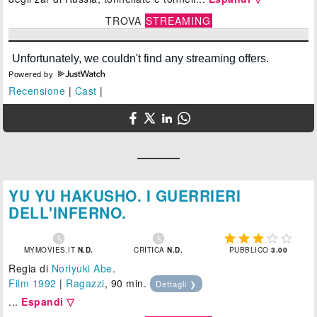
TROVA
STREAMING
Powered by
Recensione
|
Cast
|
YU YU HAKUSHO. I GUERRIERI
DELL'INFERNO.







MYMOVIES.IT
N.D.
CRITICA
N.D.
PUBBLICO
3.00
Regia di
Noriyuki Abe
.
Film 1992
|
Ragazzi
, 90 min.
Dettagli ❯
...
Espandi ▽