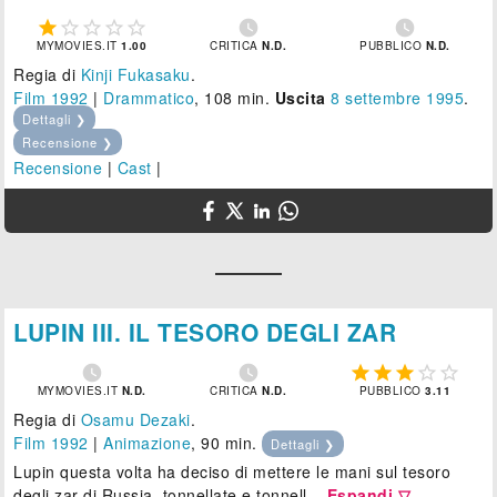







MYMOVIES.IT
1.00
CRITICA
N.D.
PUBBLICO
N.D.
Regia di
Kinji Fukasaku
.
Film 1992
|
Drammatico
, 108 min.
Uscita
8
settembre 1995
.
Dettagli ❯
Recensione ❯
Recensione
|
Cast
|
LUPIN III. IL TESORO DEGLI ZAR







MYMOVIES.IT
N.D.
CRITICA
N.D.
PUBBLICO
3.11
Regia di
Osamu Dezaki
.
Film 1992
|
Animazione
, 90 min.
Dettagli ❯
Lupin questa volta ha deciso di mettere le mani sul tesoro
degli zar di Russia, tonnellate e tonnell...
Espandi ▽