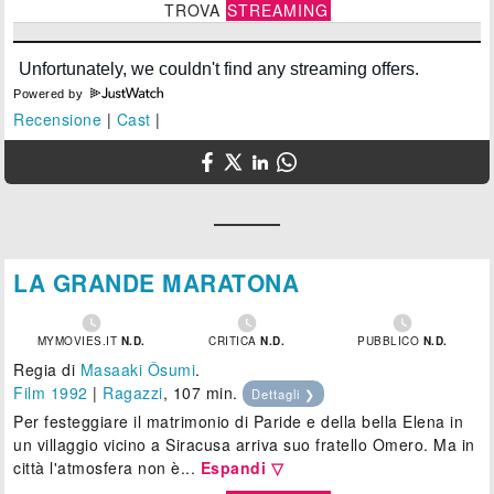
TROVA
STREAMING
Powered by
Recensione
|
Cast
|
LA GRANDE MARATONA



MYMOVIES.IT
N.D.
CRITICA
N.D.
PUBBLICO
N.D.
Regia di
Masaaki Ôsumi
.
Film 1992
|
Ragazzi
, 107 min.
Dettagli ❯
Per festeggiare il matrimonio di Paride e della bella Elena in
un villaggio vicino a Siracusa arriva suo fratello Omero. Ma in
città l'atmosfera non è...
Espandi ▽