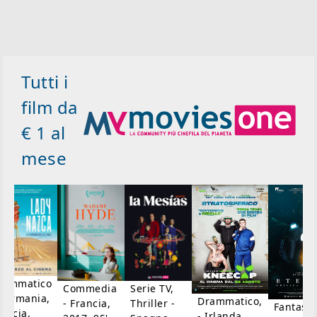
Tutti i
film da
€ 1 al
mese
rammatico
Serie TV,
Commedia
 Germania,
Drammatico,
Thriller -
- Francia,
Fantasci
rancia,
- Irlanda,