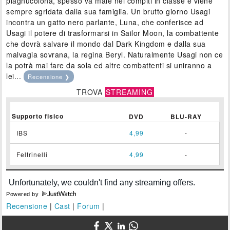
piagnucolona, spesso va male nei compiti in classe e viene
sempre sgridata dalla sua famiglia. Un brutto giorno Usagi
incontra un gatto nero parlante, Luna, che conferisce ad
Usagi il potere di trasformarsi in Sailor Moon, la combattente
che dovrà salvare il mondo dal Dark Kingdom e dalla sua
malvagia sovrana, la regina Beryl. Naturalmente Usagi non ce
la potrà mai fare da sola ed altre combattenti si uniranno a
lei...
Recensione ❯
TROVA
STREAMING
Supporto fisico
DVD
BLU-RAY
IBS
4,99
-
Feltrinelli
4,99
-
Powered by
Recensione
|
Cast
|
Forum
|