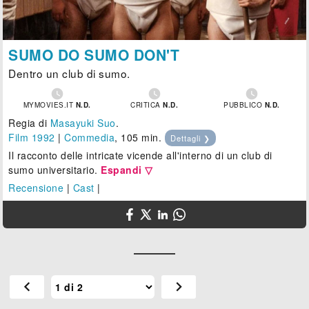
SUMO DO SUMO DON'T
Dentro un club di sumo.



MYMOVIES.IT
N.D.
CRITICA
N.D.
PUBBLICO
N.D.
Regia di
Masayuki Suo
.
Film 1992
|
Commedia
, 105 min.
Dettagli ❯
Il racconto delle intricate vicende all'interno di un club di
sumo universitario.
Espandi ▽
Recensione
|
Cast
|
chevron_left
chevron_right