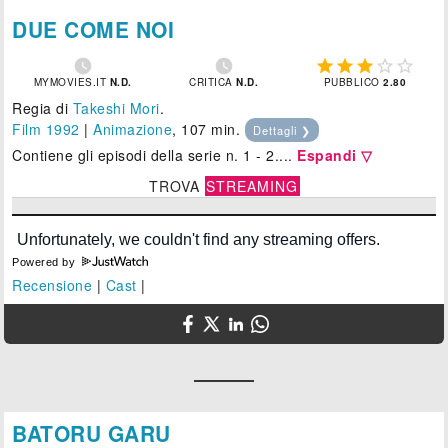
DUE COME NOI







MYMOVIES.IT
N.D.
CRITICA
N.D.
PUBBLICO
2.80
Regia di
Takeshi Mori
.
Film 1992
|
Animazione
, 107 min.
Dettagli ❯
Contiene gli episodi della serie n. 1 - 2....
Espandi ▽
TROVA
STREAMING
Powered by
Recensione
|
Cast
|
BATORU GARU