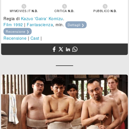



MYMOVIES.IT
N.D.
CRITICA
N.D.
PUBBLICO
N.D.
Regia di
Kazuo 'Gaira' Komizu
.
Film 1992
|
Fantascienza
, min.
Dettagli ❯
Recensione ❯
Recensione
|
Cast
|