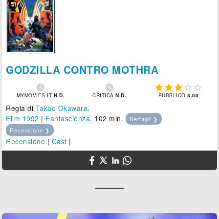
GODZILLA CONTRO MOTHRA







MYMOVIES.IT
N.D.
CRITICA
N.D.
PUBBLICO
3.00
Regia di
Takao Okawara
.
Film 1992
|
Fantascienza
, 102 min.
Dettagli ❯
Recensione ❯
Recensione
|
Cast
|