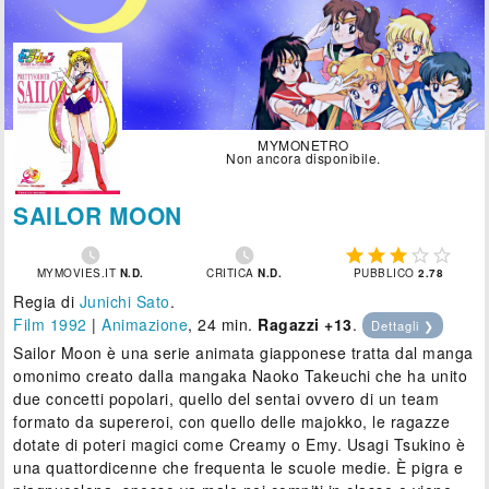
MYMONETRO
Non ancora disponibile.
SAILOR MOON







MYMOVIES.IT
N.D.
CRITICA
N.D.
PUBBLICO
2.78
Regia di
Junichi Sato
.
Film 1992
|
Animazione
, 24 min.
Ragazzi +13
.
Dettagli ❯
Sailor Moon è una serie animata giapponese tratta dal manga
omonimo creato dalla mangaka Naoko Takeuchi che ha unito
due concetti popolari, quello del sentai ovvero di un team
formato da supereroi, con quello delle majokko, le ragazze
dotate di poteri magici come Creamy o Emy. Usagi Tsukino è
una quattordicenne che frequenta le scuole medie. È pigra e