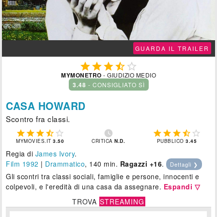
GUARDA IL TRAILER





MYMONETRO
- GIUDIZIO MEDIO
3.48
- CONSIGLIATO SÌ
CASA HOWARD
Scontro fra classi.











MYMOVIES.IT
3.50
CRITICA
N.D.
PUBBLICO
3.45
Regia di
James Ivory
.
Film 1992
|
Drammatico
, 140 min.
Ragazzi +16
.
Dettagli ❯
Gli scontri tra classi sociali, famiglie e persone, innocenti e
colpevoli, e l'eredità di una casa da assegnare.
Espandi ▽
TROVA
STREAMING