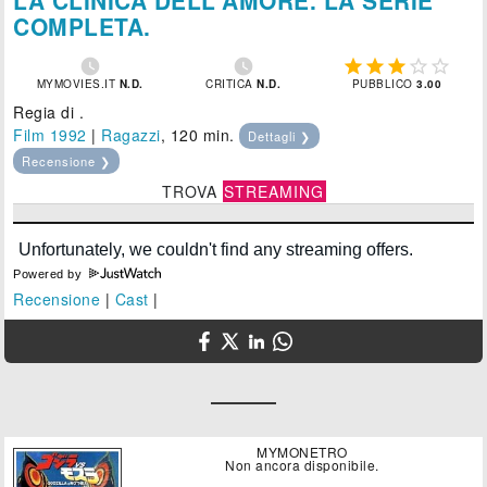
COMPLETA.







MYMOVIES.IT
N.D.
CRITICA
N.D.
PUBBLICO
3.00
Regia di .
Film 1992
|
Ragazzi
, 120 min.
Dettagli ❯
Recensione ❯
TROVA
STREAMING
Powered by
Recensione
|
Cast
|
MYMONETRO
Non ancora disponibile.