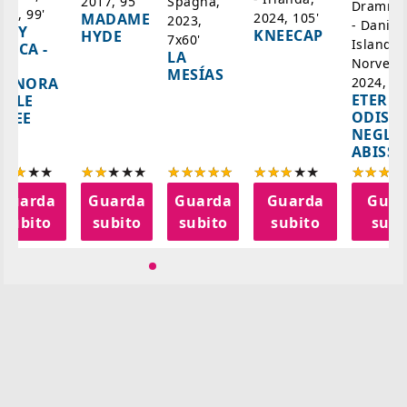
Spagna,
2017, 95'
Drammat
025, 99'
2024, 105'
MADAME
2023,
- Danim
ADY
KNEECAP
HYDE
7x60'
Islanda,
AZCA -
LA
Norvegi
A
MESÍAS
IGNORA
2024, 10
ETERNA
ELLE
ODISS
INEE
NEGLI
ABISSI
Guarda
Guarda
Guarda
Guarda
Guar
subito
subito
subito
subito
subi