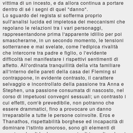
vittima di un incesto, e da allora continua a portare
dentro di sé i segni di quel "danno".
Lo sguardo del regista si sofferma proprio
sull'analisi lucida ed impietosa dei meccanismi che
regolano le relazioni tra i vari personaggi,
rappresentandone prima l'apparente idillio per poi
smascherarne, in un secondo momento, le tensioni
sotterranee e mai svelate, come l'edipica rivalità
che intercorre tra padre e figlio, o l'evidente
difficoltà nel manifestare i rispettivi sentimenti di
affetto. All'ordinata tranquillità della vita familiare
all'interno delle pareti della casa dei Fleming si
contrappone, in evidente contrasto, il carattere
selvaggio e incontrollato della passione tra Anna e
Stephen, una passione consumata di nascosto, nel
corso di impetuosi convegni sessuali; un contrasto i
cui effetti, com'è prevedibile, non potranno che
essere drammatici, fino a provocare un danno
irreparabile a tutte le persone coinvolte. Eros e
Thanathos, rispettabilità borghese ed incapacità di
dominare l'istinto amoroso, sono gli elementi di