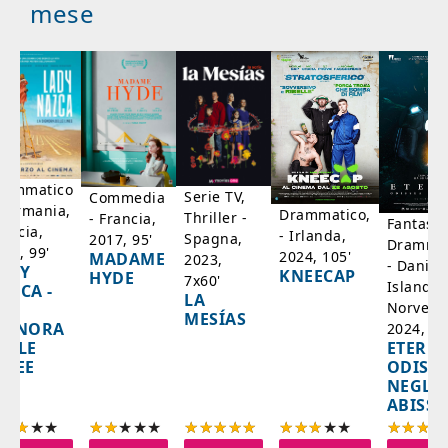
mese
rammatico
Serie TV,
Commedia
 Germania,
Drammatico,
Thriller -
- Francia,
Fantasci
rancia,
- Irlanda,
Spagna,
2017, 95'
Drammat
025, 99'
2024, 105'
MADAME
2023,
- Danim
ADY
KNEECAP
HYDE
7x60'
Islanda,
AZCA -
LA
Norvegi
A
MESÍAS
IGNORA
2024, 10
ETERNA
ELLE
ODISS
INEE
NEGLI
ABISSI