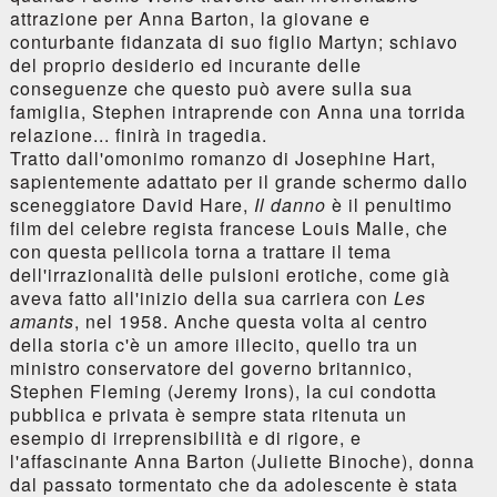
attrazione per Anna Barton, la giovane e
conturbante fidanzata di suo figlio Martyn; schiavo
del proprio desiderio ed incurante delle
conseguenze che questo può avere sulla sua
famiglia, Stephen intraprende con Anna una torrida
relazione... finirà in tragedia.
Tratto dall'omonimo romanzo di Josephine Hart,
sapientemente adattato per il grande schermo dallo
sceneggiatore David Hare,
Il danno
è il penultimo
film del celebre regista francese Louis Malle, che
con questa pellicola torna a trattare il tema
dell'irrazionalità delle pulsioni erotiche, come già
aveva fatto all'inizio della sua carriera con
Les
amants
, nel 1958. Anche questa volta al centro
della storia c'è un amore illecito, quello tra un
ministro conservatore del governo britannico,
Stephen Fleming (Jeremy Irons), la cui condotta
pubblica e privata è sempre stata ritenuta un
esempio di irreprensibilità e di rigore, e
l'affascinante Anna Barton (Juliette Binoche), donna
dal passato tormentato che da adolescente è stata