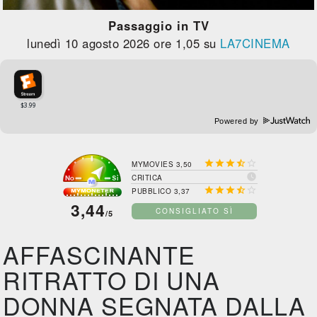
Passaggio in TV
lunedì 10 agosto 2026 ore 1,05 su
LA7CINEMA
Powered by





MYMOVIES 3,50

CRITICA





PUBBLICO 3,37
3,44
CONSIGLIATO SÌ
/5
AFFASCINANTE
RITRATTO DI UNA
DONNA SEGNATA DALLA