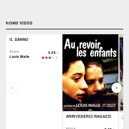
HOME VIDEO
IL DANNO
REGIA
3.45
/5
Louis Malle
ARRIVEDERCI RAGAZZI
ZA
REGIA