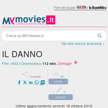
Vai alla ricerca avanzata »
IL DANNO

Film 1992
|
Drammatico
112 min.
Dettagli


60
Condividi
VOTA


3
SCRIVI
Ultimo aggiornamento venerdì 18 ottobre 2019