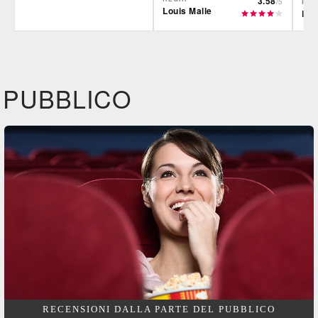
3.58
/5
REG
Louis Malle
Lou
Film&More
IBS
IBS
DVD
BR
DVD
IBS
DVD
PUBBLICO
Feltrinelli
DVD
RECENSIONI DALLA PARTE DEL PUBBLICO