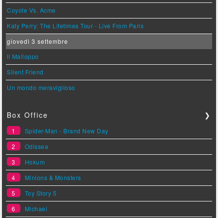
Coyote Vs. Acme
Katy Perry: The Lifetimes Tour - Live From Paris
giovedì 3 settembre
Il Malloppo
Silent Friend
Un mondo meraviglioso
Box Office
❯
1
Spider-Man - Brand New Day
2
Odissea
3
Hokum
4
Minions & Monsters
5
Toy Story 5
6
Michael