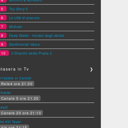
5
Toy Story 5
6
Le città di pianura
7
Michael
8
Deep Water - Incubo dagli abissi
9
Sentimental Value
10
Il Diavolo veste Prada 2
Stasera in Tv
❯
n'estate ai Caraibi
Rete4 ore 21:30
'erede
Canale 5 ore 21:20
Beast
Canale 20 ore 21:10
he Kill Team
Iris ore 21:15