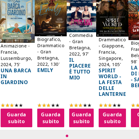
Commedia
Biografico,
Drammatico
- Gran
Bio
Drammatico
Animazione -
- Giappone,
Bretagna,
Fra
- Gran
Francia,
Francia,
2022, 97'
Bel
Bretagna,
Lussemburgo,
Singapore,
IL
98'
2022, 130'
2024, 75'
2024, 105'
PIACERE
LA
EMILY
UNA BARCA
SPIRIT
È TUTTO
DI
IN
WORLD -
MIO
- 
GIARDINO
LA FESTA
BE
DELLE
LANTERNE
Guarda
Guarda
Guarda
Guarda
subito
subito
subito
subito