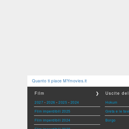
Quanto ti piace MYmovies.it
Film
❯
Uscite de
2027
-
2026
-
2025
-
2024
Hokum
Film imperdibili 2025
Greta e le fav
Film imperdibili 2024
Borgo
Film imperdibili 2023