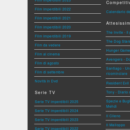
Competiti
Film imperdibili 2022
Calendario de
Film imperdibili 2021
Attesissim
Film imperdibili 2020
The Invite - Il
Film imperdibili 2019
The Dog Stars 
Film da vedere
Hunger Games 
Film al cinema
Avengers - 
Film di agosto
Santiago - U
Film di settembre
ricominciare
Novità in Dvd
Resident Evil
Serie TV
Tony - Diario
Spezie e Bugi
Serie TV imperdibili 2025
Mehdi
Serie TV imperdibili 2024
Il Cileno
Serie TV imperdibili 2023
Il Malloppo
Serie TV imperdibili 2022