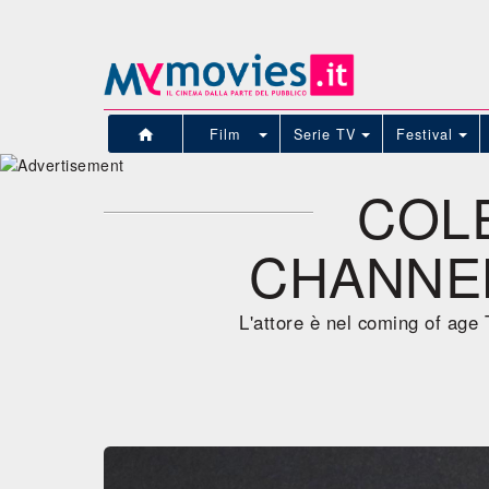
Film
Serie TV
Festival
COL
CHANNEL
L'attore è nel coming of age