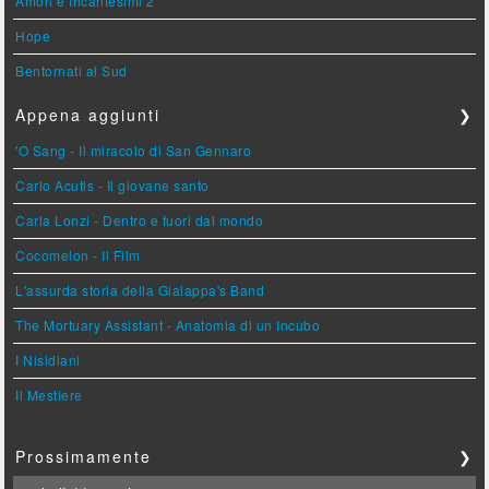
Amori e Incantesimi 2
Hope
Bentornati al Sud
Appena aggiunti
❯
'O Sang - Il miracolo di San Gennaro
Carlo Acutis - Il giovane santo
Carla Lonzi - Dentro e fuori dal mondo
Cocomelon - Il Film
L'assurda storia della Gialappa's Band
The Mortuary Assistant - Anatomia di un Incubo
I Nisidiani
Il Mestiere
Prossimamente
❯