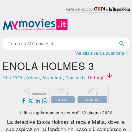
Vai alla ricerca avanzata »
ENOLA HOLMES 3

Film 2026
|
Azione
,
Avventura
,
Commedia
Dettagli



4
3
Condividi
VOTA
SCRIVI
Ultimo aggiornamento venerdì 12 giugno 2026
La detective Enola Holmes si reca a Malta, dove le
sue aspirazioni si fondono nel caso più complesso e