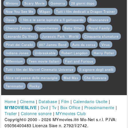
Minions
Scary Movie
Gomorra
28 giorni dopo
Now You See Me
M3gan
Tutti i film dedicati a Dragon Trainer
Opus
I film e le serie ispirate a Il gattopardo
Biancaneve
Checco Zalone
Oppenheimer
Baby Sitter
Royal Family
Leonardo Da Vinci
Jurassic Park - World
Cinquanta sfumature
Pirati dei Caraibi
007 James Bond
Auto da corsa
Virus
Indiana Jones
Unbreakable
Robert Langdon
Harry Potter
Millennium
Teen movie italiani
Fast and Furious
Tutti i film del Marvel Cinematic Universe
Il signore degli anelli
Alice nel paese delle meraviglie
Mad Max
Che Guevara
Terminator
Rocky
Home
|
Cinema
|
Database
|
Film
|
Calendario Uscite
|
MYMOVIESLIVE
|
Dvd
|
Tv
|
Box Office
|
Prossimamente
|
Trailer
|
Colonne sonore
|
MYmovies Club
Copyright© 2000 - 2026 MYmovies.it® Mo-Net s.r.l. P.IVA:
05056400483 Licenza Siae n. 2792/I/2742.