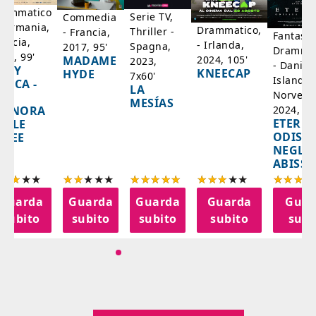
rammatico
Serie TV,
Commedia
 Germania,
Drammatico,
Thriller -
- Francia,
Fantasci
rancia,
- Irlanda,
Spagna,
2017, 95'
Drammat
025, 99'
2024, 105'
MADAME
2023,
- Danim
ADY
KNEECAP
HYDE
7x60'
Islanda,
AZCA -
LA
Norvegi
A
MESÍAS
IGNORA
2024, 10
ETERNA
ELLE
ODISS
INEE
NEGLI
ABISSI
Guarda
Guarda
Guarda
Guarda
Guar
subito
subito
subito
subito
subi