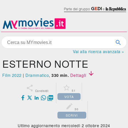
Vai alla ricerca avanzata »
ESTERNO NOTTE

Film 2022
|
Drammatico
,
330 min.
Dettagli


51
Condividi
VOTA


30
SCRIVI
Ultimo aggiornamento mercoledì 2 ottobre 2024