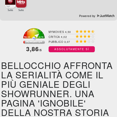
Powered by





MYMOVIES 4,50





CRITICA 4,02





PUBBLICO 3,07
3,86
ASSOLUTAMENTE SÌ
/5
BELLOCCHIO AFFRONTA
LA SERIALITÀ COME IL
PIÙ GENIALE DEGLI
SHOWRUNNER. UNA
PAGINA 'IGNOBILE'
DELLA NOSTRA STORIA