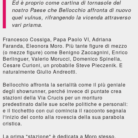
Ed è proprio come cartina di tornasole del
nostro Paese che Bellocchio affronta di nuovo
quel vulnus, rifrangendo la vicenda attraverso
vari prisma.
Francesco Cossiga, Papa Paolo VI, Adriana
Faranda, Eleonora Moro. Più tante figure di mezzo
(o mezze figure) come Benigno Zaccagnini, Enrico
Berlinguer, Valerio Morucci, Domenico Spinella,
Cesare Curioni, un probabile Steve Pieczenik. E
naturalmente Giulio Andreotti.
Bellocchio affronta la serialità come il più geniale
degli showrunner, perché invece di puntate crea
stazioni della Via Crucis per un morituro
predestinato dalle sue scelte politiche e personali:
e il ticchettio con cui comincia il racconto segnala
l'inizio del conto alla rovescia della sua parabola
cristica.
La prima "stazione" è dedicata a Moro stesso,