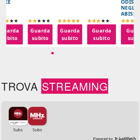
ODISS
INEE
NEGLI
ABISSI
Guarda
Guarda
Guarda
Guarda
Guar
subito
subito
subito
subito
subi
TROVA
STREAMING
Powered by