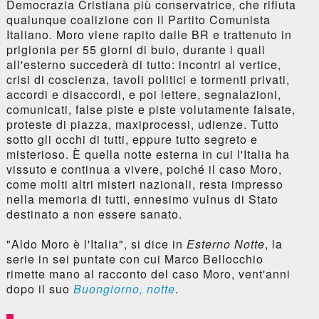
Democrazia Cristiana più conservatrice, che rifiuta
qualunque coalizione con il Partito Comunista
Italiano. Moro viene rapito dalle BR e trattenuto in
prigionia per 55 giorni di buio, durante i quali
all'esterno succederà di tutto: incontri al vertice,
crisi di coscienza, tavoli politici e tormenti privati,
accordi e disaccordi, e poi lettere, segnalazioni,
comunicati, false piste e piste volutamente falsate,
proteste di piazza, maxiprocessi, udienze. Tutto
sotto gli occhi di tutti, eppure tutto segreto e
misterioso. È quella notte esterna in cui l'Italia ha
vissuto e continua a vivere, poiché il caso Moro,
come molti altri misteri nazionali, resta impresso
nella memoria di tutti, ennesimo vulnus di Stato
destinato a non essere sanato.
"Aldo Moro è l'Italia", si dice in
Esterno Notte
, la
serie in sei puntate con cui Marco Bellocchio
rimette mano al racconto del caso Moro, vent'anni
dopo il suo
Buongiorno, notte
.