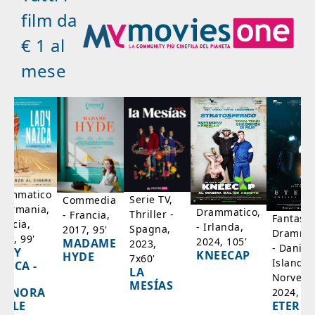
film da
€ 1 al
mese
rammatico
Serie TV,
Commedia
 Germania,
Drammatico,
Thriller -
- Francia,
Fantasci
rancia,
- Irlanda,
Spagna,
2017, 95'
Drammat
025, 99'
2024, 105'
MADAME
2023,
- Danim
ADY
KNEECAP
HYDE
7x60'
Islanda,
AZCA -
LA
Norvegi
A
MESÍAS
IGNORA
2024, 10
ETERNA
ELLE