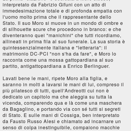
interpretato da Fabrizio Gifuni con un atto di
immedesimazione totale e di profonda empatia con
l'uomo molto prima che il rappresentante dello
Stato. Il suo Moro si muove in un mondo di ombre e
di silhouette scure che procedono in branco: e che
diventeranno quei "manichini" che tutti ricordiamo,
allineati in prima fila al suo funerale. La sua storia è
quintessenzialmente italiana e "letteraria": il
matrimonio DC-PCI "non s'ha da fare", e Moro lo
racconta come una mossa gattopardiana al suo
partito, antigattopardiana a Enrico Berlinguer.
Lavati bene le mani, ripete Moro alla figlia, e
saranno in molti a lavarsi le mani di lui, compreso il
più pilatesco di tutti, quell'Andreotti cui non è
dedicato un capitolo ma che aleggia su tutta la
vicenda, comparendo qua e là come una maschera
da Bagaglino, e portando via con sé tutti si segreti
di Stato. E sulle mani di Cossiga, ben interpretato
da Fausto Russo Alesi e chiamato ad incarnare un
senso di colpa inestinguibile, compaiono macchie