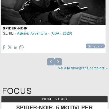
SPIDER-NOIR
SERIE -
Azione
,
Avventura
- (
USA
-
2026
)

Scheda »
Vai alla filmografia completa »
FOCUS
PRIME VIDEO
SPIDER-NOIR, 5 MOTIVI PER