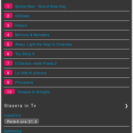
1
Spider-Man - Brand New Day
2
Odissea
3
Hokum
4
Minions & Monsters
5
Ateez: Light the Way in Cinemas
6
Toy Story 5
7
Il Diavolo veste Prada 2
8
Le città di pianura
9
Primavera
10
Terapia di famiglia
Stasera in Tv
❯
Il padrino
Rete4 ore 21.3
Battleship