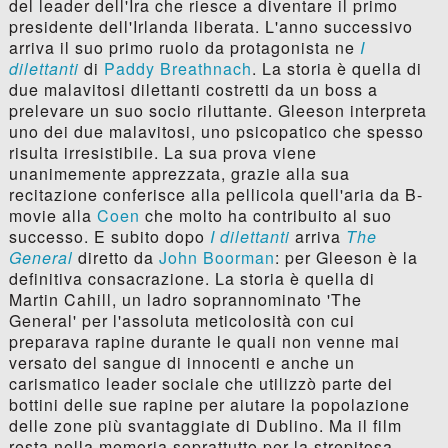
del leader dell'Ira che riesce a diventare il primo
presidente dell'Irlanda liberata. L'anno successivo
arriva il suo primo ruolo da protagonista ne
I
dilettanti
di
Paddy Breathnach
. La storia è quella di
due malavitosi dilettanti costretti da un boss a
prelevare un suo socio riluttante. Gleeson interpreta
uno dei due malavitosi, uno psicopatico che spesso
risulta irresistibile. La sua prova viene
unanimemente apprezzata, grazie alla sua
recitazione conferisce alla pellicola quell'aria da B-
movie alla
Coen
che molto ha contribuito al suo
successo. E subito dopo
I dilettanti
arriva
The
General
diretto da
John Boorman
: per Gleeson è la
definitiva consacrazione. La storia è quella di
Martin Cahill, un ladro soprannominato 'The
General' per l'assoluta meticolosità con cui
preparava rapine durante le quali non venne mai
versato del sangue di innocenti e anche un
carismatico leader sociale che utilizzò parte dei
bottini delle sue rapine per aiutare la popolazione
delle zone più svantaggiate di Dublino. Ma il film
resta nella memoria soprattutto per la strepitosa