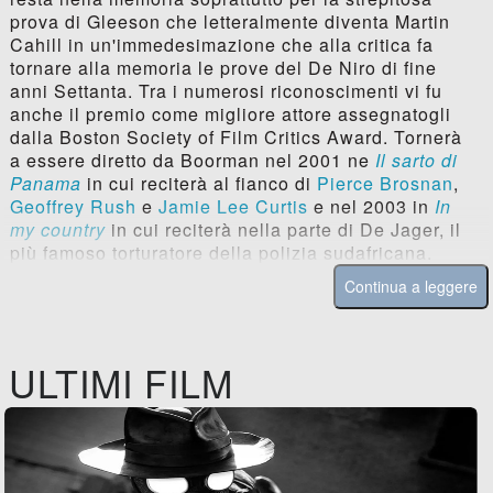
prova di Gleeson che letteralmente diventa Martin
Cahill in un'immedesimazione che alla critica fa
tornare alla memoria le prove del De Niro di fine
anni Settanta. Tra i numerosi riconoscimenti vi fu
anche il premio come migliore attore assegnatogli
dalla Boston Society of Film Critics Award. Tornerà
a essere diretto da Boorman nel 2001 ne
Il sarto di
Panama
in cui reciterà al fianco di
Pierce Brosnan
,
Geoffrey Rush
e
Jamie Lee Curtis
e nel 2003 in
In
my country
in cui reciterà nella parte di De Jager, il
più famoso torturatore della polizia sudafricana.
Continua a leggere
ULTIMI FILM