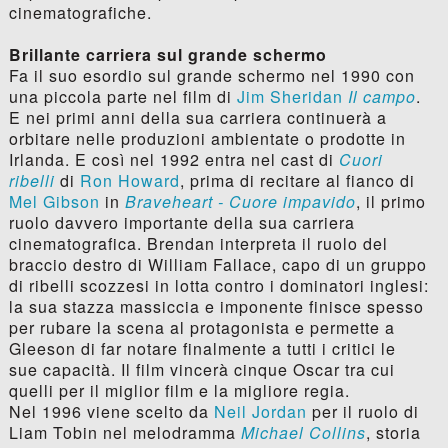
cinematografiche.
Brillante carriera sul grande schermo
Fa il suo esordio sul grande schermo nel 1990 con
una piccola parte nel film di
Jim Sheridan
Il campo
.
E nei primi anni della sua carriera continuerà a
orbitare nelle produzioni ambientate o prodotte in
Irlanda. E così nel 1992 entra nel cast di
Cuori
ribelli
di
Ron Howard
, prima di recitare al fianco di
Mel Gibson
in
Braveheart - Cuore impavido
, il primo
ruolo davvero importante della sua carriera
cinematografica. Brendan interpreta il ruolo del
braccio destro di William Fallace, capo di un gruppo
di ribelli scozzesi in lotta contro i dominatori inglesi:
la sua stazza massiccia e imponente finisce spesso
per rubare la scena al protagonista e permette a
Gleeson di far notare finalmente a tutti i critici le
sue capacità. Il film vincerà cinque Oscar tra cui
quelli per il miglior film e la migliore regia.
Nel 1996 viene scelto da
Neil Jordan
per il ruolo di
Liam Tobin nel melodramma
Michael Collins
, storia