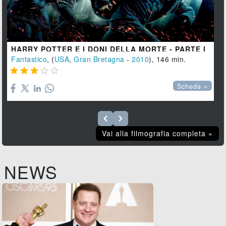
HARRY POTTER E I DONI DELLA MORTE - PARTE I
Fantastico
, (
USA
,
Gran Bretagna
-
2010
), 146 min.





Scheda »
Vai alla filmografia completa »
NEWS