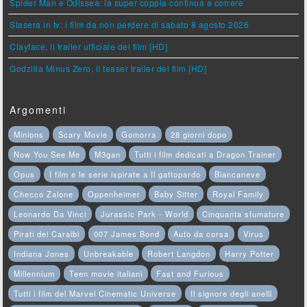
Spider Man e Odissea: la super coppia continua a correre
Stasera in tv: i film da non perdere di sabato 8 agosto 2026
Clayface, il trailer ufficiale del film [HD]
Godzilla Minus Zero, il teaser trailer del film [HD]
Argomenti
Minions
Scary Movie
Gomorra
28 giorni dopo
Now You See Me
M3gan
Tutti i film dedicati a Dragon Trainer
Opus
I film e le serie ispirate a Il gattopardo
Biancaneve
Checco Zalone
Oppenheimer
Baby Sitter
Royal Family
Leonardo Da Vinci
Jurassic Park - World
Cinquanta sfumature
Pirati dei Caraibi
007 James Bond
Auto da corsa
Virus
Indiana Jones
Unbreakable
Robert Langdon
Harry Potter
Millennium
Teen movie italiani
Fast and Furious
Tutti i film del Marvel Cinematic Universe
Il signore degli anelli