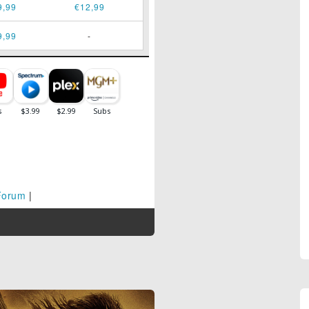
9,99
€12,99
9,99
-
Forum
|