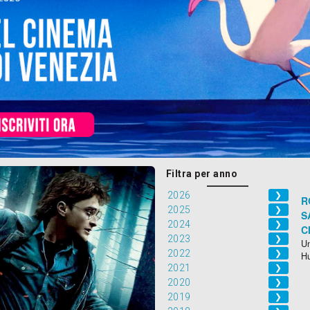
Filtra per anno
2026
❯
R
2025
❯
S
2024
❯
C
2023
❯
Un
2022
❯
H
2021
❯
2020
❯
2019
❯