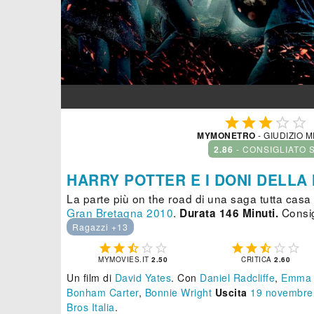





MYMONETRO
- GIUDIZIO 
2.86
- CONSIGLIATO 
HARRY POTTER E I DONI DELLA 
La parte più on the road di una saga tutta cas
Gran Bretagna
2010
.
Consigl
Durata 146 Minuti.
Ragazzi +13










MYMOVIES.IT
2.50
CRITICA
2.60
Un film di
David Yates
.
Con
Daniel Radcliffe
,
Emma 
Bonham Carter
,
Bonnie Wright
Uscita
19
novembre
Bros Italia
.