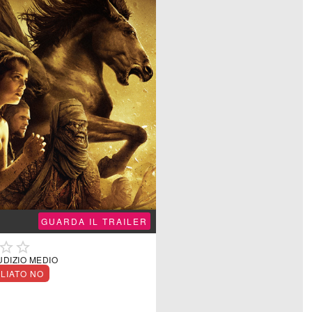
GUARDA IL TRAILER


UDIZIO MEDIO
GLIATO NO