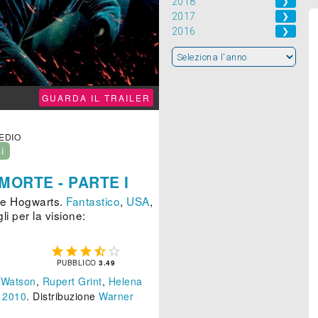
2018
❯
2017
❯
2016
❯
GUARDA IL TRAILER
MEDIO
SÌ
MORTE - PARTE I
a e Hogwarts.
Fantastico
,
USA
,
i per la visione:





PUBBLICO
3.49
Watson
,
Rupert Grint
,
Helena
 2010
. Distribuzione
Warner