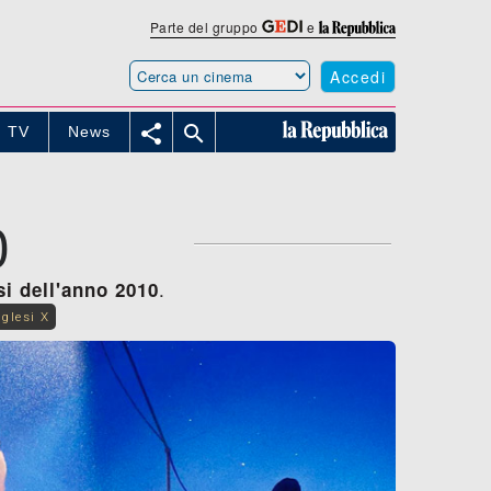
Parte del gruppo
e
Accedi


TV
News
0
.
si dell'anno 2010
nglesi X