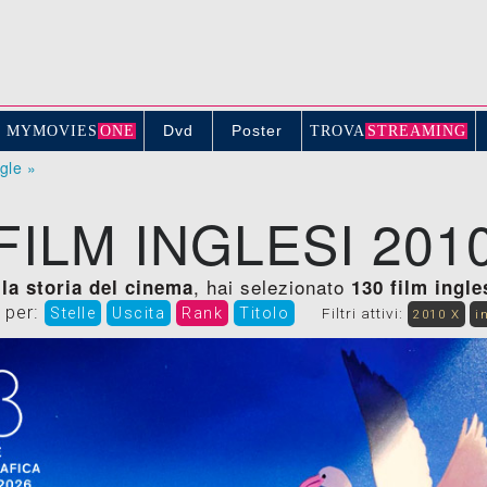
Dvd
Poster
MYMOVIE
S
ONE
TROV
A
STREAMING
ogle »
FILM INGLESI 201
, hai selezionato
ella storia del cinema
130 film ingle
 per:
Stelle
Uscita
Rank
Titolo
Filtri attivi:
2010 X
i