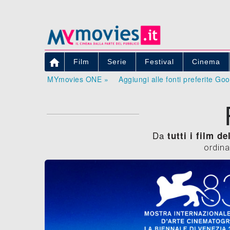

Film
Serie
Festival
Cinema
MYmovies ONE »
Aggiungi alle fonti preferite Go
Da
tutti i film d
ordina