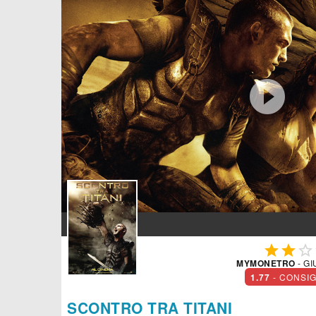




MYMONETRO
- GI
1.77
- CONSI
SCONTRO TRA TITANI