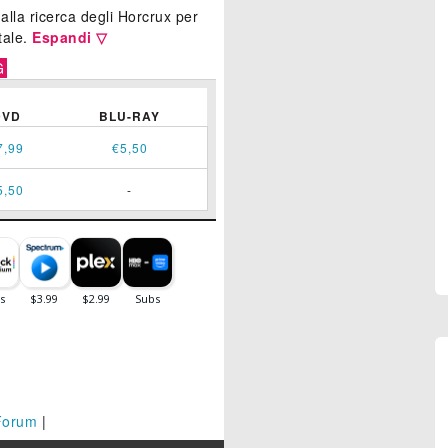
 alla ricerca degli Horcrux per
tale.
Espandi ▽
G
DVD
BLU-RAY
7,99
€5,50
5,50
-
Forum
|