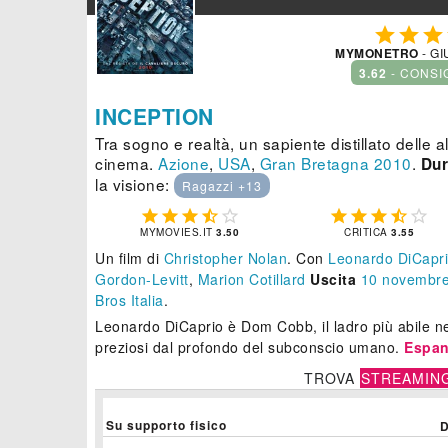



MYMONETRO
- GI
3.62
- CONSI
INCEPTION
Tra sogno e realtà, un sapiente distillato delle 
cinema.
Azione
,
USA
,
Gran Bretagna
2010
.
Dur
la visione:
Ragazzi +13










MYMOVIES.IT
3.50
CRITICA
3.55
Un film di
Christopher Nolan
.
Con
Leonardo DiCapr
Gordon-Levitt
,
Marion Cotillard
Uscita
10
novembre
Bros Italia
.
Leonardo DiCaprio è Dom Cobb, il ladro più abile nel
preziosi dal profondo del subconscio umano.
Espan
TROVA
STREAMIN
Su supporto fisico