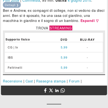
Film 2009
|
Commedia
, 95 min.
Uscita
4
giugno 2010
.
Dettagli ❯
Ben e Andrew, ex compagni di college, non si vedono da dieci
anni. Ben si è sposato, ha una casa col giardino, una
macchina in giardino e il sogno di un bambino.
Espandi ▽
TROVA
STREAMING
Supporto fisico
DVD
BLU-RAY
CG | tv
5,99
-
IBS
5,99
-
Feltrinelli
5,99
-
Recensione
|
Cast
|
Rassegna stampa
|
Forum
|