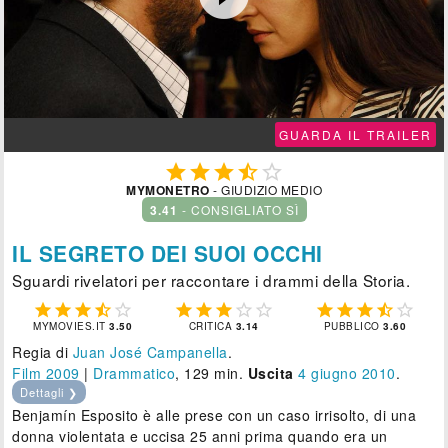
GUARDA IL TRAILER





MYMONETRO
- GIUDIZIO MEDIO
3.41
- CONSIGLIATO SÌ
IL SEGRETO DEI SUOI OCCHI
Sguardi rivelatori per raccontare i drammi della Storia.















MYMOVIES.IT
3.50
CRITICA
3.14
PUBBLICO
3.60
Regia di
Juan José Campanella
.
Film 2009
|
Drammatico
, 129 min.
Uscita
4
giugno 2010
.
Dettagli ❯
Benjamín Esposito è alle prese con un caso irrisolto, di una
donna violentata e uccisa 25 anni prima quando era un