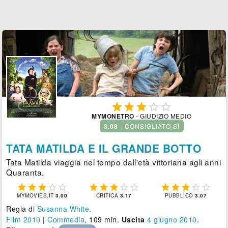





MYMONETRO
- GIUDIZIO MEDIO
3.08
- CONSIGLIATO SÌ
TATA MATILDA E IL GRANDE BOTTO
Tata Matilda viaggia nel tempo dall'età vittoriana agli anni
Quaranta.















MYMOVIES.IT
3.00
CRITICA
3.17
PUBBLICO
3.07
Regia di
Susanna White
.
Film 2010
|
Commedia
, 109 min.
Uscita
4
giugno 2010
.