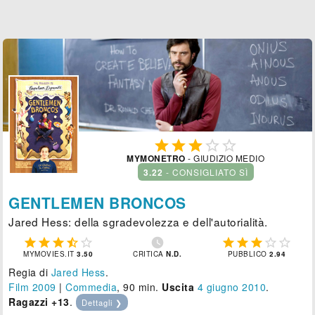





MYMONETRO
- GIUDIZIO MEDIO
3.22
- CONSIGLIATO SÌ
GENTLEMEN BRONCOS
Jared Hess: della sgradevolezza e dell'autorialità.











MYMOVIES.IT
3.50
CRITICA
N.D.
PUBBLICO
2.94
Regia di
Jared Hess
.
Film 2009
|
Commedia
, 90 min.
Uscita
4
giugno 2010
.
Ragazzi +13
.
Dettagli ❯