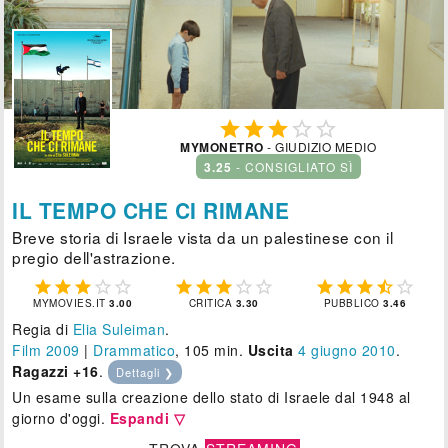





MYMONETRO
- GIUDIZIO MEDIO
3.25
- CONSIGLIATO SÌ
IL TEMPO CHE CI RIMANE
Breve storia di Israele vista da un palestinese con il
pregio dell'astrazione.















MYMOVIES.IT
3.00
CRITICA
3.30
PUBBLICO
3.46
Regia di
Elia Suleiman
.
Film 2009
|
Drammatico
, 105 min.
Uscita
4
giugno 2010
.
Ragazzi +16
.
Dettagli ❯
Un esame sulla creazione dello stato di Israele dal 1948 al
giorno d'oggi.
Espandi ▽