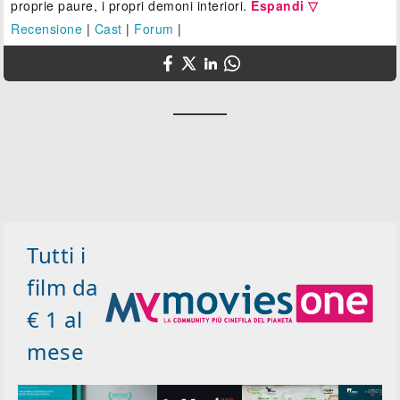
proprie paure, i propri demoni interiori.
Espandi ▽
Recensione
|
Cast
|
Forum
|
Tutti i
film da
€ 1 al
mese