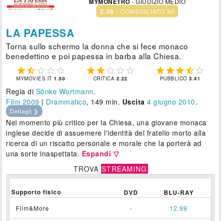
MYMONETRO
- GIUDIZIO MEDIO
2.38
- CONSIGLIATO NÌ
LA PAPESSA
Torna sullo schermo la donna che si fece monaco
benedettino e poi papessa in barba alla Chiesa.















MYMOVIES.IT
1.50
CRITICA
2.22
PUBBLICO
3.41
Regia di
Sönke Wortmann
.
Film 2009
|
Drammatico
, 149 min.
Uscita
4
giugno 2010
.
Dettagli ❯
Nel momento più critico per la Chiesa, una giovane monaca
inglese decide di assuemere l'identità del fratello morto alla
ricerca di un riscatto personale e morale che la porterà ad
una sorte inaspettata.
Espandi ▽
TROVA
STREAMING
Supporto fisico
DVD
BLU-RAY
Film&More
-
12,99