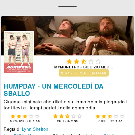





MYMONETRO
- GIUDIZIO MEDIO
2.67
- CONSIGLIATO NÌ
HUMPDAY - UN MERCOLEDÌ DA
SBALLO
Cinema minimale che riflette sull'omofobia impiegando i
toni lievi e i tempi perfetti della commedia.















MYMOVIES.IT
3.00
CRITICA
2.50
PUBBLICO
2.50
Regia di
Lynn Shelton
.