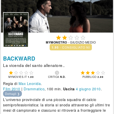





MYMONETRO
- GIUDIZIO MEDIO
1.95
- CONSIGLIATO NÌ
BACKWARD
La vicenda del santo allenatore..











MYMOVIES.IT
1.00
CRITICA
N.D.
PUBBLICO
2.89
Regia di
Max Leonida
.
Film 2010
|
Drammatico
, 100 min.
Uscita
4
giugno 2010
.
Dettagli ❯
L'universo provinciale di una piccola squadra di calcio
semiprofessionistica: la storia si snoda attraverso gli ultimi tre
mesi di campionato e ciascuno si ritroverà a fronteggiare le