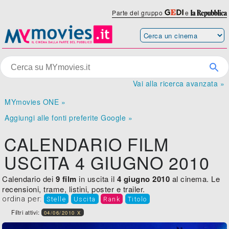
Parte del gruppo
e
Vai alla ricerca avanzata »
MYmovies ONE »
Aggiungi alle fonti preferite Google »
CALENDARIO FILM
USCITA 4 GIUGNO 2010
Calendario dei
9 film
in uscita il
4 giugno 2010
al cinema. Le
recensioni, trame, listini, poster e trailer.
ordina per:
Stelle
Uscita
Rank
Titolo
Filtri attivi:
04/06/2010 X