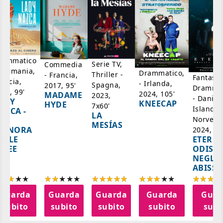
rammatico
Serie TV,
Commedia
 Germania,
Drammatico,
Thriller -
- Francia,
Fantasci
rancia,
- Irlanda,
Spagna,
2017, 95'
Drammat
025, 99'
2024, 105'
MADAME
2023,
- Danim
ADY
KNEECAP
HYDE
7x60'
Islanda,
AZCA -
LA
Norvegi
A
MESÍAS
IGNORA
2024, 10
ETERNA
ELLE
ODISS
INEE
NEGLI
ABISSI
Guarda
Guarda
Guarda
Guarda
Guar
subito
subito
subito
subito
subi