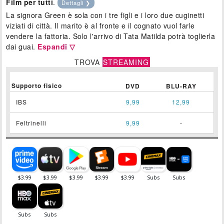
Film per tutti
.
Dettagli ❯
La signora Green è sola con i tre figli e i loro due cuginetti
viziati di città. Il marito è al fronte e il cognato vuol farle
vendere la fattoria. Solo l'arrivo di Tata Matilda potrà toglierla
dai guai.
Espandi ▽
TROVA
STREAMING
Supporto fisico
DVD
BLU-RAY
IBS
9,99
12,99
Feltrinelli
9,99
-