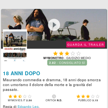

GUARDA IL TRAILER





MYMONETRO
- GIUDIZIO MEDIO
2.82
- CONSIGLIATO SÌ
18 ANNI DOPO
Misurando commedia e dramma, 18 anni dopo smorza
con umorismo il dolore della morte e la gravità del
passato.











MYMOVIES.IT
2.50
CRITICA
N.D.
PUBBLICO
3.15
Regia di
Edoardo Leo
.