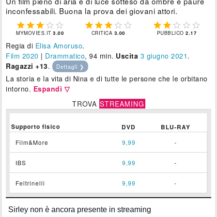
Un film pieno di aria e di luce sotteso da ombre e paure
inconfessabili. Buona la prova dei giovani attori.















MYMOVIES.IT
3.00
CRITICA
3.00
PUBBLICO
2.17
Regia di
Elisa Amoruso
.
Film 2020
|
Drammatico
, 94 min.
Uscita
3
giugno 2021
.
Ragazzi +13
.
Dettagli ❯
La storia e la vita di Nina e di tutte le persone che le orbitano
intorno.
Espandi ▽
TROVA
STREAMING
Supporto fisico
DVD
BLU-RAY
Film&More
9,99
-
IBS
9,99
-
Feltrinelli
9,99
-