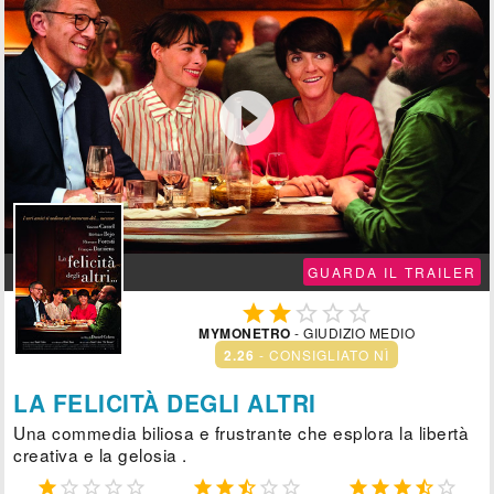

GUARDA IL TRAILER





MYMONETRO
- GIUDIZIO MEDIO
2.26
- CONSIGLIATO NÌ
LA FELICITÀ DEGLI ALTRI
Una commedia biliosa e frustrante che esplora la libertà
creativa e la gelosia .














