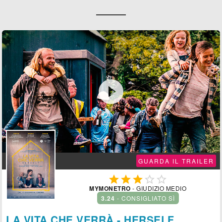

GUARDA IL TRAILER





MYMONETRO
- GIUDIZIO MEDIO
3.24
- CONSIGLIATO SÌ
LA VITA CHE VERRÀ - HERSELF