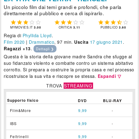
Un piccolo film dai temi grandi e profondi, che parla
direttamente al pubblico e cerca di ispirarlo.















MYMOVIES.IT
3.00
CRITICA
3.11
PUBBLICO
3.60
Regia di
Phyllida Lloyd
.
Film 2020
|
Drammatico
, 97 min.
Uscita
17
giugno 2021
.
Ragazzi +13
.
Dettagli ❯
Questa è la storia della giovane madre Sandra che sfugge al
suo fidanzato violento e combatte contro un sistema abitativo
corrotto. Si prepara a costruire la propria casa e nel processo
ricostruisce la sua vita e riscopre se stessa.
Espandi ▽
TROVA
STREAMING
Supporto fisico
DVD
BLU-RAY
Film&More
9,99
-
IBS
9,99
-
Feltrinelli
9,99
-