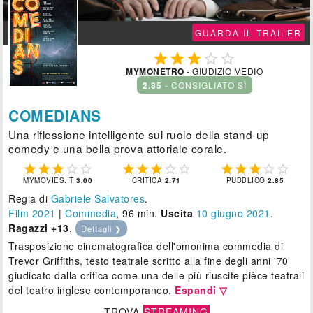
GUARDA IL TRAILER





MYMONETRO
- GIUDIZIO MEDIO
2.85
- CONSIGLIATO SÌ
COMEDIANS
Una riflessione intelligente sul ruolo della stand-up
comedy e una bella prova attoriale corale.















MYMOVIES.IT
3.00
CRITICA
2.71
PUBBLICO
2.85
Regia di
Gabriele Salvatores
.
Film 2021
|
Commedia
, 96 min.
Uscita
10
giugno 2021
.
Ragazzi +13
.
Dettagli ❯
Trasposizione cinematografica dell'omonima commedia di
Trevor Griffiths, testo teatrale scritto alla fine degli anni '70
giudicato dalla critica come una delle più riuscite pièce teatrali
del teatro inglese contemporaneo.
Espandi ▽
TROVA
STREAMING