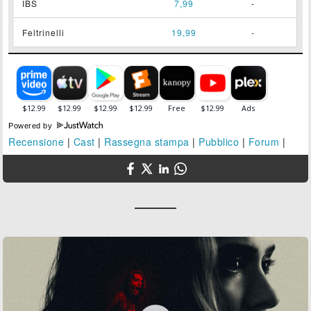
IBS
7,99
-
Feltrinelli
19,99
-
Powered by
Recensione
|
Cast
|
Rassegna stampa
|
Pubblico
|
Forum
|