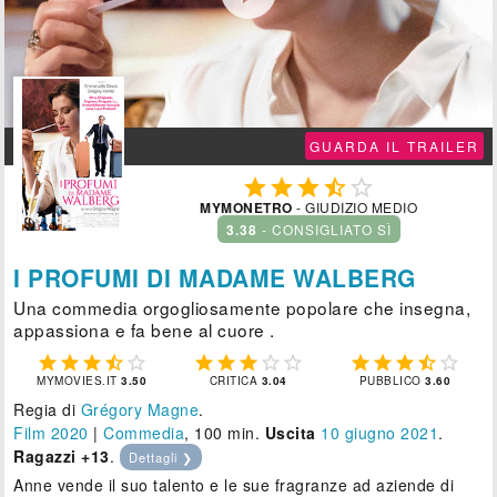
GUARDA IL TRAILER





MYMONETRO
- GIUDIZIO MEDIO
3.38
- CONSIGLIATO SÌ
I PROFUMI DI MADAME WALBERG
Una commedia orgogliosamente popolare che insegna,
appassiona e fa bene al cuore .















MYMOVIES.IT
3.50
CRITICA
3.04
PUBBLICO
3.60
Regia di
Grégory Magne
.
Film 2020
|
Commedia
, 100 min.
Uscita
10
giugno 2021
.
Ragazzi +13
.
Dettagli ❯
Anne vende il suo talento e le sue fragranze ad aziende di