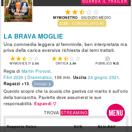
GUARDA IL TRAILER





MYMONETRO
- GIUDIZIO MEDIO
2.55
- CONSIGLIATO NÌ
LA BRAVA MOGLIE
Una commedia leggera al femminile, ben interpretata ma
priva della carica eversiva richiesta dai temi trattati.











MYMOVIES.IT
2.50
CRITICA
2.59
PUBBLICO
N.D.
Regia di
Martin Provost
.
Film 2020
|
Drammatico
, 109 min.
Uscita
24
giugno 2021
.
Ragazzi +13
.
Dettagli ❯
Quando scopre che la scuola che gestiva col marito è sull'orlo
della bancarotta, Paulette deve assumersi le sue
responsabilità.
Espandi ▽
TROVA
STREAMING
Supporto fisico
DVD
BLU-RAY