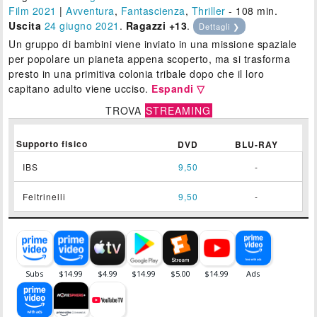
Film 2021
|
Avventura
,
Fantascienza
,
Thriller
- 108 min.
Uscita
24
giugno 2021
.
Ragazzi +13
.
Dettagli ❯
Un gruppo di bambini viene inviato in una missione spaziale
per popolare un pianeta appena scoperto, ma si trasforma
presto in una primitiva colonia tribale dopo che il loro
capitano adulto viene ucciso.
Espandi ▽
TROVA
STREAMING
Supporto fisico
DVD
BLU-RAY
IBS
9,50
-
Feltrinelli
9,50
-