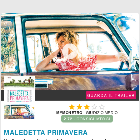

GUARDA IL TRAILER





MYMONETRO
- GIUDIZIO MEDIO
2.72
- CONSIGLIATO SÌ
MALEDETTA PRIMAVERA