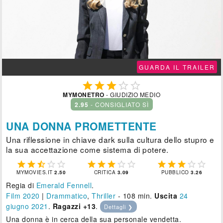
GUARDA IL TRAILER





MYMONETRO
- GIUDIZIO MEDIO
2.95
- CONSIGLIATO SÌ
UNA DONNA PROMETTENTE
Una riflessione in chiave dark sulla cultura dello stupro e
la sua accettazione come sistema di potere.















MYMOVIES.IT
2.50
CRITICA
3.09
PUBBLICO
3.26
Regia di
Emerald Fennell
.
Film 2020
|
Drammatico
,
Thriller
- 108 min.
Uscita
24
giugno 2021
.
Ragazzi +13
.
Dettagli ❯
Una donna è in cerca della sua personale vendetta.