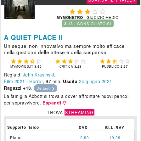





MYMONETRO
- GIUDIZIO MEDIO
3.13
- CONSIGLIATO SÌ
A QUIET PLACE II
Un sequel non innovativo ma sempre molto efficace
nella gestione delle attese e della suspense.















MYMOVIES.IT
3.50
CRITICA
3.23
PUBBLICO
2.67
Regia di
John Krasinski
.
Film 2021
|
Horror
, 97 min.
Uscita
24
giugno 2021
.
Ragazzi +13
.
Dettagli ❯
La famiglia Abbott si trova a dover affrontare nuovi pericoli
per sopravvivere.
Espandi ▽
TROVA
STREAMING
Supporto fisico
DVD
BLU-RAY
Plaion
12,99
19,99