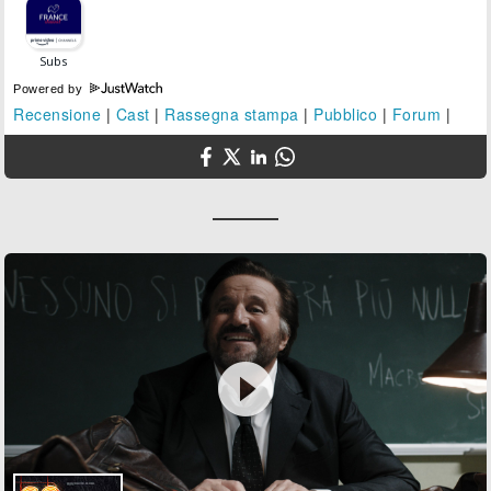
Powered by
Recensione
|
Cast
|
Rassegna stampa
|
Pubblico
|
Forum
|
