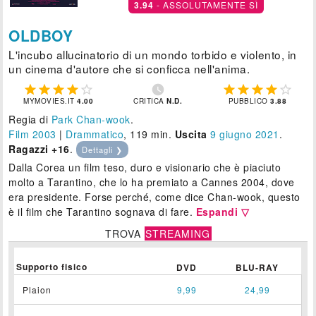
3.94
- ASSOLUTAMENTE SÌ
OLDBOY
L'incubo allucinatorio di un mondo torbido e violento, in
un cinema d'autore che si conficca nell'anima.











MYMOVIES.IT
4.00
CRITICA
N.D.
PUBBLICO
3.88
Regia di
Park Chan-wook
.
Film 2003
|
Drammatico
, 119 min.
Uscita
9
giugno 2021
.
Ragazzi +16
.
Dettagli ❯
Dalla Corea un film teso, duro e visionario che è piaciuto
molto a Tarantino, che lo ha premiato a Cannes 2004, dove
era presidente. Forse perché, come dice Chan-wook, questo
è il film che Tarantino sognava di fare.
Espandi ▽
TROVA
STREAMING
Supporto fisico
DVD
BLU-RAY
Plaion
9,99
24,99