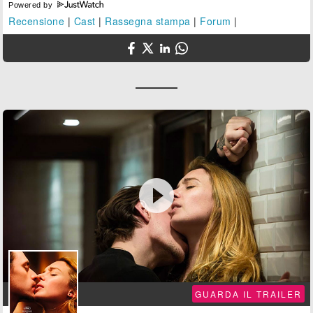
Powered by
Recensione
|
Cast
|
Rassegna stampa
|
Forum
|

GUARDA IL TRAILER