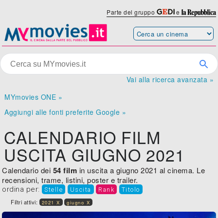
Parte del gruppo
e
Vai alla ricerca avanzata »
MYmovies ONE »
Aggiungi alle fonti preferite Google »
CALENDARIO FILM
USCITA GIUGNO 2021
Calendario dei
54 film
in uscita a giugno 2021 al cinema. Le
recensioni, trame, listini, poster e trailer.
ordina per:
Stelle
Uscita
Rank
Titolo
Filtri attivi:
2021 X
giugno X