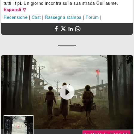
tutti i tipi. Un giorno incontra sulla sua strada Guillaume.
Espandi ▽
Recensione
|
Cast
|
Rassegna stampa
|
Forum
|

GUARDA IL TRAILER