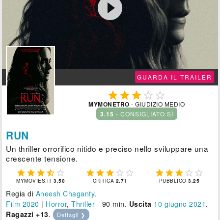

GUARDA IL TRAILER





MYMONETRO
- GIUDIZIO MEDIO
3.15
- CONSIGLIATO SÌ
RUN
Un thriller orrorifico nitido e preciso nello sviluppare una
crescente tensione.















MYMOVIES.IT
3.50
CRITICA
2.71
PUBBLICO
3.25
Regia di
Aneesh Chaganty
.
Film 2020
|
Horror
,
Thriller
- 90 min.
Uscita
10
giugno 2021
.
Ragazzi +13
.
Dettagli ❯