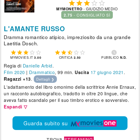





MYMONETRO
- GIUDIZIO MEDIO
2.75
- CONSIGLIATO SÌ
L'AMANTE RUSSO
Dramma romantico atipico, impreziosito da una grande
Laetitia Dosch.











MYMOVIES.IT
3.00
CRITICA
2.50
PUBBLICO
N.D.
Regia di
Danielle Arbid
.
Film 2020
|
Drammatico
, 99 min.
Uscita
17
giugno 2021
.
Ragazzi +13
.
Dettagli ❯
L'adattamento del libro omonimo della scrittrice Annie Ernaux,
un racconto autobiografico, tradotto in oltre 20 lingue, che
aveva fatto scandalo per il suo timbro erotico e sovversivo.
Espandi ▽
Guarda subito su
TROVA
STREAMING