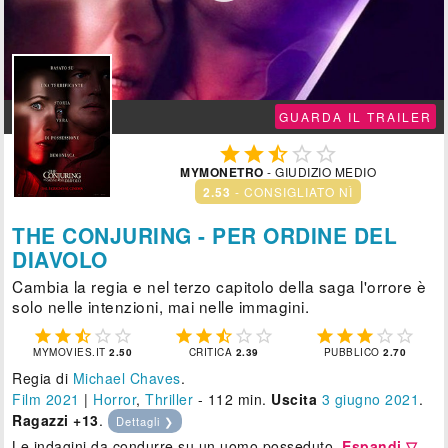
GUARDA IL TRAILER





MYMONETRO
- GIUDIZIO MEDIO
2.53
- CONSIGLIATO NÌ
THE CONJURING - PER ORDINE DEL
DIAVOLO
Cambia la regia e nel terzo capitolo della saga l'orrore è
solo nelle intenzioni, mai nelle immagini.















MYMOVIES.IT
2.50
CRITICA
2.39
PUBBLICO
2.70
Regia di
Michael Chaves
.
Film 2021
|
Horror
,
Thriller
- 112 min.
Uscita
3
giugno 2021
.
Ragazzi +13
.
Dettagli ❯
Le indagini da condurre su un uomo posseduto.
Espandi ▽