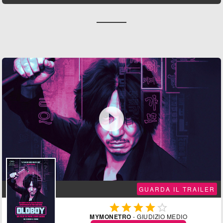

GUARDA IL TRAILER





MYMONETRO
- GIUDIZIO MEDIO