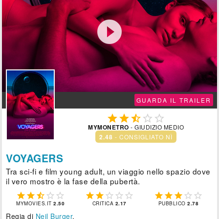

GUARDA IL TRAILER





MYMONETRO
- GIUDIZIO MEDIO
2.48
- CONSIGLIATO NÌ
VOYAGERS
Tra sci-fi e film young adult, un viaggio nello spazio dove
il vero mostro è la fase della pubertà.















MYMOVIES.IT
2.50
CRITICA
2.17
PUBBLICO
2.78
Regia di
Neil Burger
.