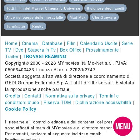
Tutti i film del Marvel Cinematic Universe
Il signore degli anelli
Alice nel paese delle meraviglie
Mad Max
Che Guevara
Terminator
Rocky
Home
|
Cinema
|
Database
|
Film
|
Calendario Uscite
|
Serie
TV
|
Dvd
|
Stasera in Tv
|
Box Office
|
Prossimamente
|
Trailer
|
TROVASTREAMING
Copyright© 2000 - 2026 MYmovies.it® Mo-Net s.r.l. P.IVA:
05056400483 Licenza Siae n. 2792/I/2742.
Società soggetta all'attività di direzione e coordinamento di
GEDI Gruppo Editoriale S.p.A. Tutti i diritti riservati. È vietata
la riproduzione anche parziale.
Credits
|
Contatti
|
Normativa sulla privacy
|
Termini e
condizioni d'uso
|
Riserva TDM
|
Dichiarazione accessibilità
|
Cookie Policy
Il riesame e il controllo editoriale dei contenuti del presente sito
sono affidati al team di MYmovies e al direttore responsabile.
Per contatti, scrivere al seguente indirizzo email:
live@mymovies.it