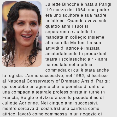
Juliette Binoche è nata a Parigi
il 9 marzo del 1964: suo padre
era uno scultore e sua madre
un'attrice. Quando aveva solo
quattro anni i suoi si
separarono e Juliette fu
mandata in collegio insieme
alla sorella Marion. La sua
attività di attrice è iniziata
amatorialmente in produzioni
teatrali scolastiche; a 17 anni
ha recitato nella prima
commedia di cui è stata anche
la regista. L'anno successivo, nel 1982, si iscrisse
al National Conservatory of Dramatic Arts di Parigi:
qui conobbe un agente che le permise di unirsi a
una compagnia teatrale professionista in turnè in
Francia, Belgio e Svizzera con lo pseudonimo di
Juliette Adrienne. Nei cinque anni successivi,
mentre cercava di costruirsi una carriera come
attrice, lavorò come commessa in un negozio di