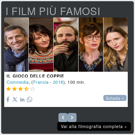
I FILM PIÙ FAMOSI
IL GIOCO DELLE COPPIE
Commedia
, (
Francia
-
2018
), 100 min.





Scheda »
Vai alla filmografia completa »