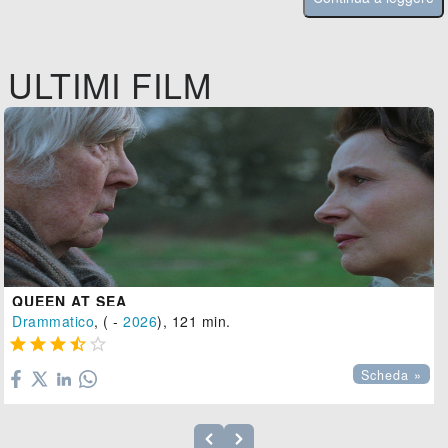
ULTIMI FILM
QUEEN AT SEA
Drammatico
, ( -
2026
), 121 min.





Scheda »