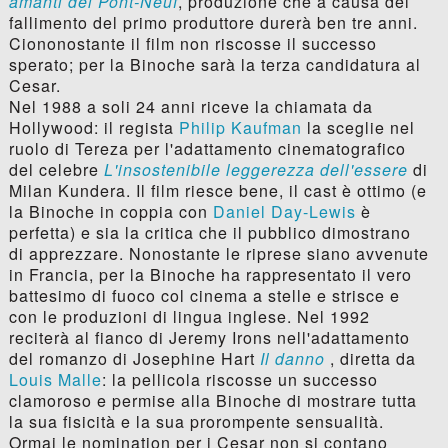
amanti del Pont-Neuf
, produzione che a causa del
fallimento del primo produttore durerà ben tre anni.
Ciononostante il film non riscosse il successo
sperato; per la Binoche sarà la terza candidatura al
Cesar.
Nel 1988 a soli 24 anni riceve la chiamata da
Hollywood: il regista
Philip Kaufman
la sceglie nel
ruolo di Tereza per l'adattamento cinematografico
del celebre
L'insostenibile leggerezza dell'essere
di
Milan Kundera. Il film riesce bene, il cast è ottimo (e
la Binoche in coppia con
Daniel Day-Lewis
è
perfetta) e sia la critica che il pubblico dimostrano
di apprezzare. Nonostante le riprese siano avvenute
in Francia, per la Binoche ha rappresentato il vero
battesimo di fuoco col cinema a stelle e strisce e
con le produzioni di lingua inglese. Nel 1992
reciterà al fianco di Jeremy Irons nell'adattamento
del romanzo di Josephine Hart
Il danno
, diretta da
Louis Malle
: la pellicola riscosse un successo
clamoroso e permise alla Binoche di mostrare tutta
la sua fisicità e la sua prorompente sensualità.
Ormai le nomination per i Cesar non si contano