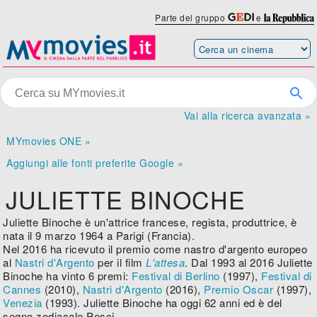
Parte del gruppo
e
Vai alla ricerca avanzata »
MYmovies ONE »
Aggiungi alle fonti preferite Google »
JULIETTE BINOCHE
Juliette Binoche è un'attrice francese, regista, produttrice, è
nata il 9 marzo 1964 a Parigi (Francia).
Nel 2016 ha ricevuto il premio come nastro d'argento europeo
al
Nastri d'Argento
per il film
L'attesa
. Dal 1993 al 2016 Juliette
Binoche ha vinto 6 premi:
Festival di Berlino
(1997),
Festival di
Cannes
(2010),
Nastri d'Argento
(2016),
Premio Oscar
(1997),
Venezia
(1993). Juliette Binoche ha oggi 62 anni ed è del
segno zodiacale Pesci.