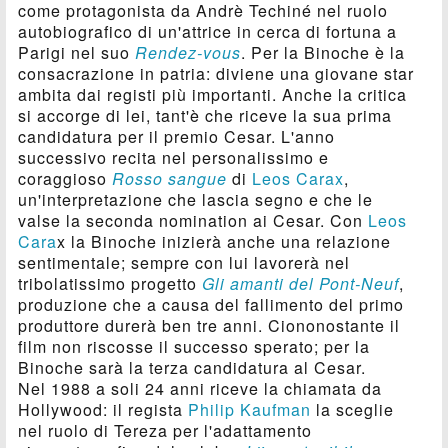
come protagonista da Andrè Techiné nel ruolo
autobiografico di un'attrice in cerca di fortuna a
Parigi nel suo
Rendez-vous
. Per la Binoche è la
consacrazione in patria: diviene una giovane star
ambita dai registi più importanti. Anche la critica
si accorge di lei, tant'è che riceve la sua prima
candidatura per il premio Cesar. L'anno
successivo recita nel personalissimo e
coraggioso
Rosso sangue
di
Leos Carax
,
un'interpretazione che lascia segno e che le
valse la seconda nomination ai Cesar. Con
Leos
Cara
x la Binoche inizierà anche una relazione
sentimentale; sempre con lui lavorerà nel
tribolatissimo progetto
Gli amanti del Pont-Neuf
,
produzione che a causa del fallimento del primo
produttore durerà ben tre anni. Ciononostante il
film non riscosse il successo sperato; per la
Binoche sarà la terza candidatura al Cesar.
Nel 1988 a soli 24 anni riceve la chiamata da
Hollywood: il regista
Philip Kaufman
la sceglie
nel ruolo di Tereza per l'adattamento