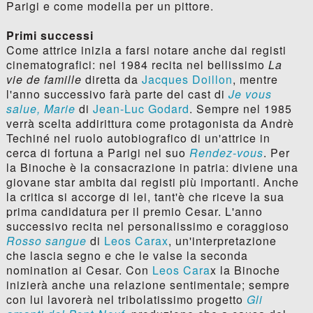
Parigi e come modella per un pittore.
Primi successi
Come attrice inizia a farsi notare anche dai registi
cinematografici: nel 1984 recita nel bellissimo
La
vie de famille
diretta da
Jacques Doillon
, mentre
l'anno successivo farà parte del cast di
Je vous
salue, Marie
di
Jean-Luc Godard
. Sempre nel 1985
verrà scelta addirittura come protagonista da Andrè
Techiné nel ruolo autobiografico di un'attrice in
cerca di fortuna a Parigi nel suo
Rendez-vous
. Per
la Binoche è la consacrazione in patria: diviene una
giovane star ambita dai registi più importanti. Anche
la critica si accorge di lei, tant'è che riceve la sua
prima candidatura per il premio Cesar. L'anno
successivo recita nel personalissimo e coraggioso
Rosso sangue
di
Leos Carax
, un'interpretazione
che lascia segno e che le valse la seconda
nomination ai Cesar. Con
Leos Cara
x la Binoche
inizierà anche una relazione sentimentale; sempre
con lui lavorerà nel tribolatissimo progetto
Gli