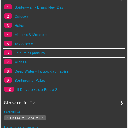
1
Spider-Man - Brand New Day
2
Odissea
3
Hokum
4
Minions & Monsters
5
Toy Story 5
6
Le città di pianura
7
Michael
8
Deep Water - Incubo dagli abissi
9
Sentimental Value
10
Il Diavolo veste Prada 2
Stasera in Tv
❯
Overdrive
Canale 20 ore 21.1
La tempesta perfetta