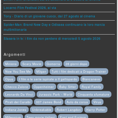
Locarno Film Festival 2026, al via
Tony - Diario di un giovane cuoco, dal 27 agosto al cinema
Spider-Man: Brand New Day e Odissea continuano la loro marcia
multimilionaria
Stasera in tv: i film da non perdere di mercoledì 5 agosto 2026
Argomenti
Minions
Scary Movie
Gomorra
28 giorni dopo
Now You See Me
M3gan
Tutti i film dedicati a Dragon Trainer
Opus
I film e le serie ispirate a Il gattopardo
Biancaneve
Checco Zalone
Oppenheimer
Baby Sitter
Royal Family
Leonardo Da Vinci
Jurassic Park - World
Cinquanta sfumature
Pirati dei Caraibi
007 James Bond
Auto da corsa
Virus
Indiana Jones
Unbreakable
Robert Langdon
Harry Potter
Millennium
Teen movie italiani
Fast and Furious