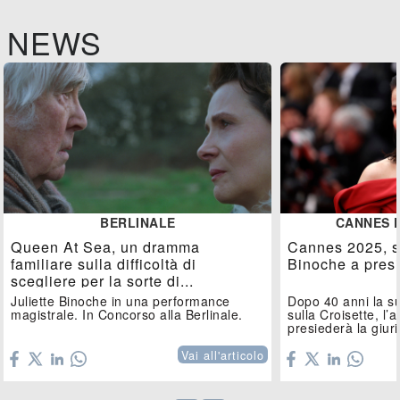
NEWS
BERLINALE
CANNES F
Queen At Sea, un dramma
Cannes 2025, sa
familiare sulla difficoltà di
Binoche a presi
scegliere per la sorte di...
Juliette Binoche in una performance
Dopo 40 anni la s
magistrale. In Concorso alla Berlinale.
sulla Croisette, l’a
presiederà la giuri
Vai all'articolo