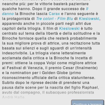
neanche più: per le vittorie basterà pazientare
qualche hanno. Dopo il grande successo de
Il
danno
la Binoche lascia
Carax
e l'anno seguente è
la protagonista di
Tre colori - Film Blu
di
Kieslowski
,
apparendo anche in piccole parti negli altri due
capitoli della trilogia. Il film di
Kieslowski
è tutto
centrato sul tema della libertà e della solitudine e la
Binoche fornisce quella che resterà probabilmente
la sua migliore prova di attrice, una recitazione tutta
basata sui silenzi e sugli sguardi di un'intensità
indescrivibile. La trilogia viene letteralmente
acclamata dalla critica e la Binoche fa incetta di
premi: ottiene la coppa Volpi come migliore attrice
al Festival di Venezia, il premio Cesar (finalmente)
e la nomination per i Golden Globe (primo
riconoscimento ufficiale della critica statunitense.
Subito dopo le riprese decide di prendersi una
pausa dalle scene per la nascita del figlio Raphael,
avuto dal compagno, il subacqueo professionista
Andrè Halle.
Continua a leggere