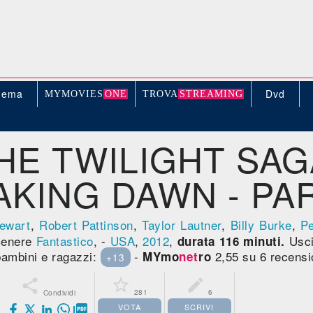
nema
Dvd
MYMOVIE
S
ONE
TROV
A
STREAMING
HE TWILIGHT SAG
KING DAWN - PA
tewart
,
Robert Pattinson
,
Taylor Lautner
,
Billy Burke
,
Pe
Genere
Fantastico
, -
USA
,
2012
,
Usci
durata 116 minuti.
 bambini e ragazzi:
-
2,55 su 6 recensi
MYmo
net
ro
+13



281
6
Condividi
VOTA
SCRIVI
