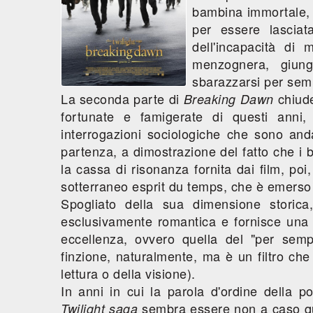
bambina immortale, 
per essere lascia
dell'incapacità di
menzognera, giung
sbarazzarsi per semp
La seconda parte di
chiude
Breaking Dawn
fortunate e famigerate di questi anni
interrogazioni sociologiche che sono anda
partenza, a dimostrazione del fatto che i 
la cassa di risonanza fornita dai film, p
sotterraneo esprit du temps, che è emerso 
Spogliato della sua dimensione storica
esclusivamente romantica e fornisce una
eccellenza, ovvero quella del "per sempr
finzione, naturalmente, ma è un filtro che
lettura o della visione).
In anni in cui la parola d'ordine della po
sembra essere non a caso qu
Twilight saga