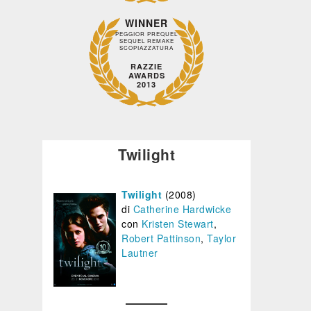
,
WINNER
ore,
PEGGIOR PREQUEL
105'
SEQUEL REMAKE
SCOPIAZZATURA
T
D -
RAZZIE
AWARDS
STA
2013
E
ERNE
Twilight
rda
Guarda
Guarda
Guarda
Guarda
ito
subito
subito
subito
subito
Twilight
(2008)
di
Catherine Hardwicke
con
Kristen Stewart
,
Robert Pattinson
,
Taylor
Lautner