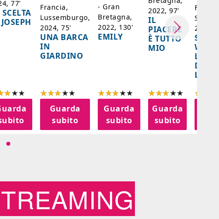
Bretagna,
24, 77'
- Gran
Francia,
Francia
2022, 97'
 SCELTA
Bretagna,
Lussemburgo,
Singap
IL
 JOSEPH
2022, 130'
2024, 75'
2024, 
PIACERE
EMILY
UNA BARCA
SPIRI
È TUTTO
IN
WORL
MIO
GIARDINO
LA FE
DELL
LANT
Guarda
Guarda
Guarda
Guarda
Gua
subito
subito
subito
subito
sub
STREAMING