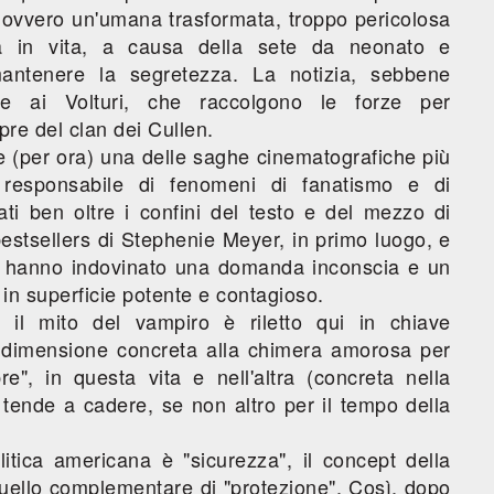
ovvero un'umana trasformata, troppo pericolosa
ta in vita, a causa della sete da neonato e
 mantenere la segretezza. La notizia, sebbene
e ai Volturi, che raccolgono le forze per
re del clan dei Cullen.
 (per ora) una delle saghe cinematografiche più
, responsabile di fenomeni di fanatismo e di
ti ben oltre i confini del testo e del mezzo di
bestsellers di Stephenie Meyer, in primo luogo, e
oi, hanno indovinato una domanda inconscia e un
in superficie potente e contagioso.
, il mito del vampiro è riletto qui in chiave
 dimensione concreta alla chimera amorosa per
e", in questa vita e nell'altra (concreta nella
 tende a cadere, se non altro per il tempo della
litica americana è "sicurezza", il concept della
ello complementare di "protezione". Così, dopo