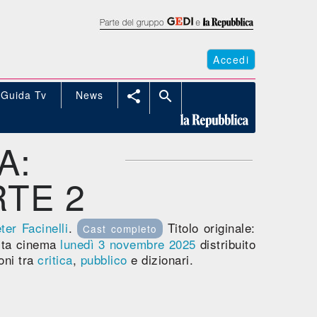
Accedi
Guida Tv
News


A:
RTE 2
ter Facinelli
.
Titolo originale:
Cast completo
ta cinema
lunedì 3
novembre 2025
distribuito
oni tra
critica
,
pubblico
e dizionari.