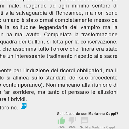
gni male, reagendo ad ogni minimo sentore di
ati alla salvaguardia di Renesmee, ma non sono
mondo umano è stato ormai completamente messo da
è la solitudine leggendaria del vampiro ma la
on ha mai avuto. Completata la trasformazione
quadra dei Cullen, si lotta per la conservazione,
 che assomma tutto l'orrore che finora era stato
he un interessante tradimento rispetto alle sacre
ente per l'induzione dei ricordi obbligatori, ma il
lo si allinea sullo standard del suo precedente
tto contemporaneo). Non mancano alla riunione di
 far sorridere, ma tanto ci pensano le allusioni
e i brividi.

 loro no.
Sei d'accordo con
Marianna Cappi?
75%
25%
Scrivi a Marianna Cappi