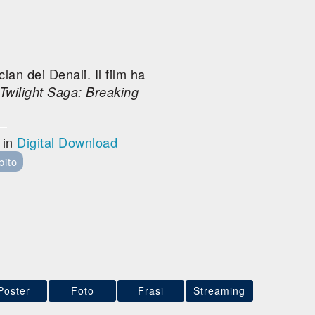
clan dei Denali. Il film ha
Twilight Saga: Breaking
 in
Digital Download
bito
Poster
Foto
Frasi
Streaming