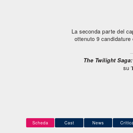
La seconda parte del cap
ottenuto 9 candidature 
The Twilight Saga:
su
Scheda
Cast
News
Critic