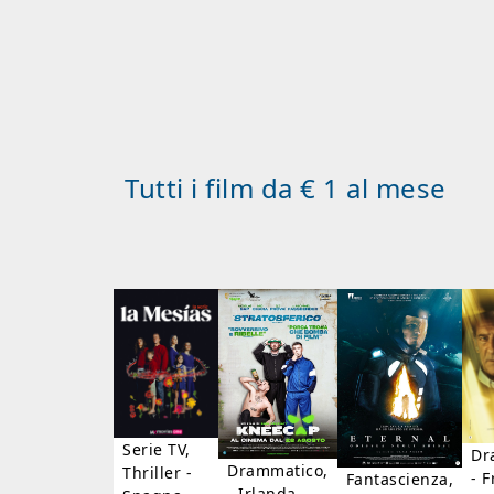
Tutti i film da € 1 al mese
Serie TV,
Dr
Drammatico,
Thriller -
- F
Fantascienza,
- Irlanda,