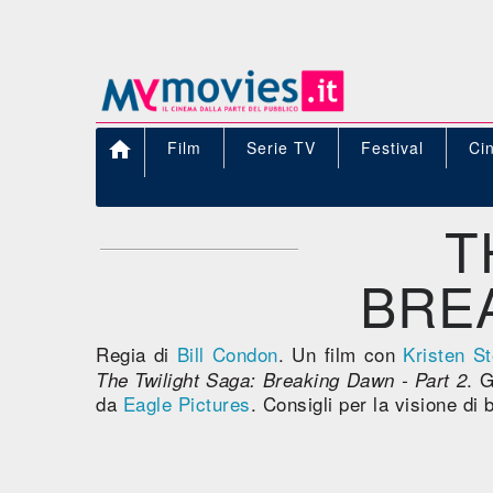

Film
Serie TV
Festival
Ci
T
BREA
Regia di
Bill Condon
. Un film con
Kristen S
. 
The Twilight Saga: Breaking Dawn - Part 2
da
Eagle Pictures
. Consigli per la visione di