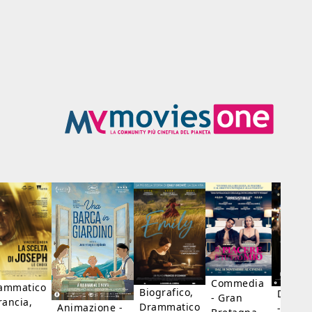
Commedia
ammatico
Biografico,
Dramm
- Gran
rancia,
Drammatico
Animazione -
- Giap