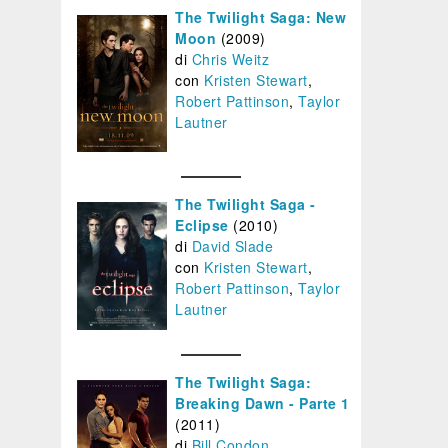
The Twilight Saga: New
Moon
(2009)
di
Chris Weitz
con
Kristen Stewart
,
Robert Pattinson
,
Taylor
Lautner
The Twilight Saga -
Eclipse
(2010)
di
David Slade
con
Kristen Stewart
,
Robert Pattinson
,
Taylor
Lautner
I DELITTI DELLA
LE TIGRI DI
PALUDE
MOMPRACEM
The Twilight Saga:
Breaking Dawn - Parte 1
REGIA
2.00
REGIA
3.34
/5
/5
Bill Condon
Alberto
(2011)
Rodríguez
di
Bill Condon