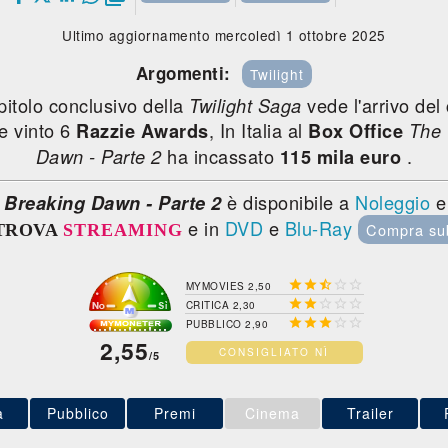
Ultimo aggiornamento mercoledì 1 ottobre 2025
Argomenti:
Twilight
itolo conclusivo della
vede l'arrivo del 
Twilight Saga
e vinto 6
, In Italia al
Razzie Awards
Box Office
The 
ha incassato
.
Dawn - Parte 2
115 mila euro
è disponibile a
Noleggio
e
 Breaking Dawn - Parte 2
e in
DVD
e
Blu-Ray
Compra su
TROVA
STREAMING





MYMOVIES 2,50





CRITICA 2,30





PUBBLICO 2,90
2,55
CONSIGLIATO NÌ
/5
a
Pubblico
Premi
Cinema
Trailer