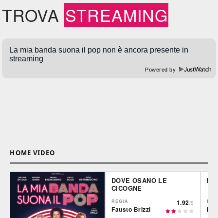
TROVA
STREAMING
Powered by
HOME VIDEO
DOVE OSANO LE
DA
CICOGNE
REGIA
1.92
REG
/5
Fausto Brizzi
Fau