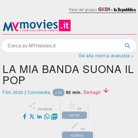
Vai alla ricerca avanzata »
LA MIA BANDA SUONA IL
POP

Film 2020
|
Commedia
,
92 min.
Dettagli
+13


30
Condividi
VOTA


13
SCRIVI