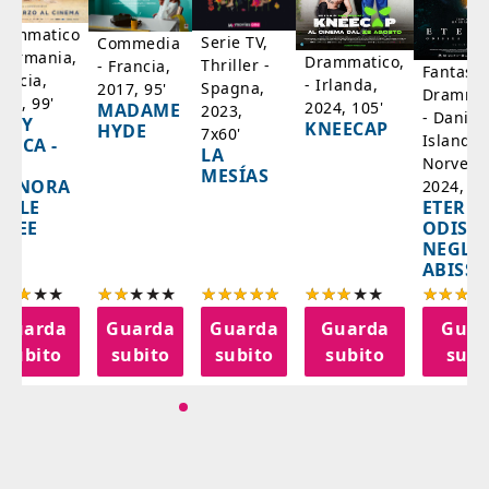
rammatico
Serie TV,
Commedia
 Germania,
Drammatico,
Thriller -
- Francia,
Fantasci
rancia,
- Irlanda,
Spagna,
2017, 95'
Drammat
025, 99'
2024, 105'
MADAME
2023,
- Danim
ADY
KNEECAP
HYDE
7x60'
Islanda,
AZCA -
LA
Norvegi
A
MESÍAS
IGNORA
2024, 10
ETERNA
ELLE
ODISS
INEE
NEGLI
ABISSI
Guarda
Guarda
Guarda
Guarda
Guar
subito
subito
subito
subito
subi