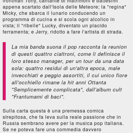
frontman Tony, cantante di matrimoni e battesimi
appena scartato dall'Isola delle Meteore; la "regina"
Micky, che sbarca il lunario conducendo un
programma di cucina e si scola ogni alcolico in
vista; il "ribelle" Lucky, diventato un placido
ferramenta; e Jerry, ridotto a fare l'artista di strada.
La mia banda suona il pop
racconta la reunion
di questi quattro cialtroni, come li definisce il
loro stesso manager, per un tour da una data
sola: quattro residui di un'altra epoca, male
invecchiati e peggio assortiti, il cui unico fiore
all'occhiello rimane la hit anni Ottanta
"Semplicemente complicata", dall'album cult
"Frantumami di baci".
Sulla carta questa è una premessa comica
strepitosa, che fa leva sulla reale passione che in
Russia sembrano avere per la musica pop italiana.
Se ne poteva fare una commedia davvero