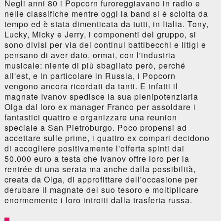
Negli anni 80 i Popcorn furoreggiavano in radio e
nelle classifiche mentre oggi la band si è sciolta da
tempo ed è stata dimenticata da tutti, in Italia. Tony,
Lucky, Micky e Jerry, i componenti del gruppo, si
sono divisi per via dei continui battibecchi e litigi e
pensano di aver dato, ormai, con l'industria
musicale: niente di più sbagliato però, perché
all'est, e in particolare in Russia, i Popcorn
vengono ancora ricordati da tanti. E infatti il
magnate Ivanov spedisce la sua plenipotenziaria
Olga dal loro ex manager Franco per assoldare i
fantastici quattro e organizzare una reunion
speciale a San Pietroburgo. Poco propensi ad
accettare sulle prime, i quattro ex compari decidono
di accogliere positivamente l'offerta spinti dai
50.000 euro a testa che Ivanov offre loro per la
rentrée di una serata ma anche dalla possibilità,
creata da Olga, di approfittare dell'occasione per
derubare il magnate del suo tesoro e moltiplicare
enormemente i loro introiti dalla trasferta russa.