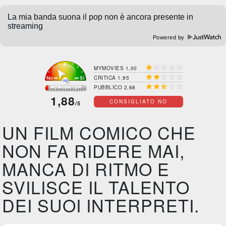
Powered by





MYMOVIES 1,00





CRITICA 1,95





PUBBLICO 2,68
1,88
CONSIGLIATO NO
/5
UN FILM COMICO CHE
NON FA RIDERE MAI,
MANCA DI RITMO E
SVILISCE IL TALENTO
DEI SUOI INTERPRETI.