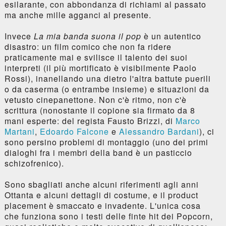
esilarante, con abbondanza di richiami al passato
ma anche mille agganci al presente.
Invece
La mia banda suona il pop
è un autentico
disastro: un film comico che non fa ridere
praticamente mai e svilisce il talento dei suoi
interpreti (il più mortificato è visibilmente Paolo
Rossi), inanellando una dietro l'altra battute puerili
o da caserma (o entrambe insieme) e situazioni da
vetusto cinepanettone. Non c'è ritmo, non c'è
scrittura (nonostante il copione sia firmato da 8
mani esperte: del regista Fausto Brizzi, di
Marco
Martani
,
Edoardo Falcone
e
Alessandro Bardani
), ci
sono persino problemi di montaggio (uno dei primi
dialoghi fra i membri della band è un pasticcio
schizofrenico).
Sono sbagliati anche alcuni riferimenti agli anni
Ottanta e alcuni dettagli di costume, e il product
placement è smaccato e invadente. L'unica cosa
che funziona sono i testi delle finte hit dei Popcorn,