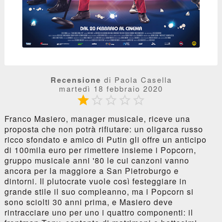
Recensione
di Paola Casella
martedì 18 febbraio 2020





Franco Masiero, manager musicale, riceve una
proposta che non potrà rifiutare: un oligarca russo
ricco sfondato e amico di Putin gli offre un anticipo
di 100mila euro per rimettere insieme i Popcorn,
gruppo musicale anni '80 le cui canzoni vanno
ancora per la maggiore a San Pietroburgo e
dintorni. Il plutocrate vuole così festeggiare in
grande stile il suo compleanno, ma i Popcorn si
sono sciolti 30 anni prima, e Masiero deve
rintracciare uno per uno i quattro componenti: il