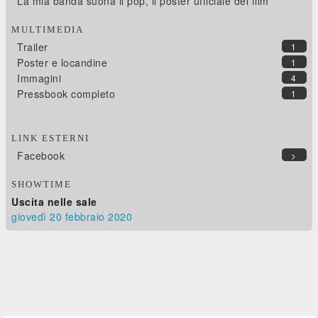
La mia banda suona il pop, il poster ufficiale del film
MULTIMEDIA
Trailer
1
Poster e locandine
1
Immagini
4
Pressbook completo
1
LINK ESTERNI
Facebook
>
SHOWTIME
Uscita nelle sale
giovedì 20
febbraio 2020