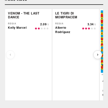
VENOM - THE LAST
LE TIGRI DI
DANCE
MOMPRACEM
REGIA
2.09
REGIA
3.34
/5
/5
Kelly Marcel
Alberto
Rodríguez
AR
REG
Ciro