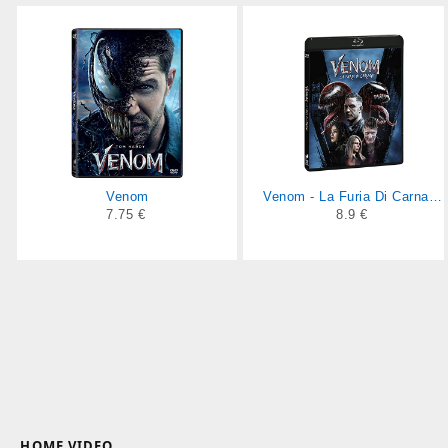
Venom
Venom - La Furia Di Carnage ( Blu Ray)
7.75 €
8.9 €
HOME VIDEO