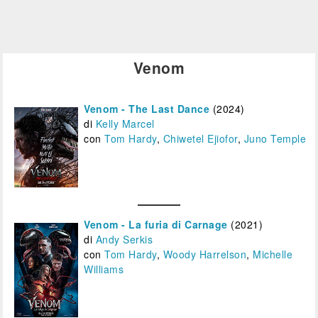
Film&More
Film&More
IBS
DVD
BR
DVD
IBS
IBS
Felt
DVD
DVD
Feltrinelli
DVD
Venom
Venom - The Last Dance
(2024)
di
Kelly Marcel
con
Tom Hardy
,
Chiwetel Ejiofor
,
Juno Temple
Venom - La furia di Carnage
(2021)
di
Andy Serkis
con
Tom Hardy
,
Woody Harrelson
,
Michelle
Williams