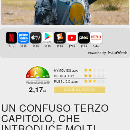
Powered by





MYMOVIES 2,00





CRITICA 1,93





PUBBLICO 2,58
2,17
CONSIGLIATO NÌ
/5
UN CONFUSO TERZO
CAPITOLO, CHE
INTRODUCE MOLTI