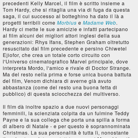
precedenti Kelly Marcel, il film è scritto insieme a
Tom Hardy, che si ritaglia una via di fuga da questa
saga, il cui successo al botteghino ha dato il là a
progetti terribili come
Morbius
e
Madame Web
.
Hardy ci mette le sue amicizie e infatti partecipano
al film alcuni dei migliori attori inglesi della sua
generazioni: Rhys Ifans, Stephen Graham oltretutto
resuscitato dal film precedente e persino Chiwetel
Ejiofor, che crea un totale corto circuito con
l'Universo cinematografico Marvel principale, dove
interpreta Mordo, l'amico e rivale di Doctor Strange.
Ma del resto nella prima e forse unica buona battuta
del film, Venom dichiara di averne già avuto
abbastanza (come del resto una buona fetta di
pubblico) di questa sciocchezza del multiverso.
Il film dà inoltre spazio a due nuovi personaggi
femminili, la scienziata colpita da un fulmine Teddy
Payne e la sua collega che porta una spilla a forma
di albero di Natale - e per questo è soprannominata
Christmas. La sua personalità è tutta lì, nonostante