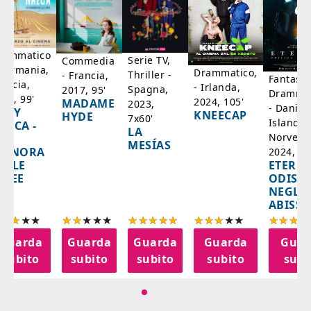
rammatico
Serie TV,
Commedia
 Germania,
Drammatico,
Thriller -
- Francia,
Fantasci
rancia,
- Irlanda,
Spagna,
2017, 95'
Drammat
025, 99'
2024, 105'
MADAME
2023,
- Danim
ADY
KNEECAP
HYDE
7x60'
Islanda,
AZCA -
LA
Norvegi
A
MESÍAS
IGNORA
2024, 10
ETERNA
ELLE
ODISS
INEE
NEGLI
ABISSI
Guarda
Guarda
Guarda
Guarda
Guar
subito
subito
subito
subito
subi