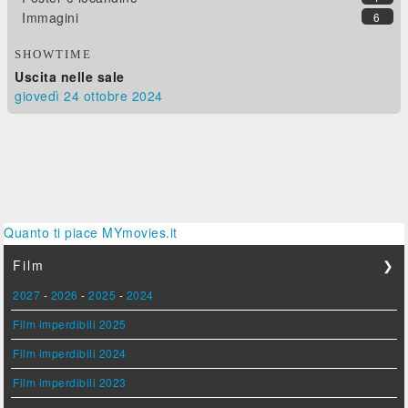
Immagini
6
SHOWTIME
Uscita nelle sale
giovedì 24
ottobre 2024
Quanto ti piace MYmovies.it
Film
❯
2027
-
2026
-
2025
-
2024
Film imperdibili 2025
Film imperdibili 2024
Film imperdibili 2023