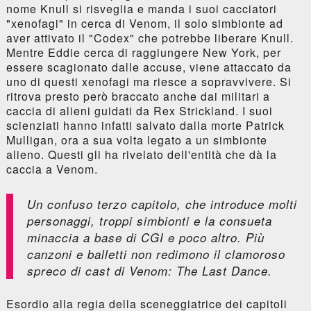
nome Knull si risveglia e manda i suoi cacciatori
"xenofagi" in cerca di Venom, il solo simbionte ad
aver attivato il "Codex" che potrebbe liberare Knull.
Mentre Eddie cerca di raggiungere New York, per
essere scagionato dalle accuse, viene attaccato da
uno di questi xenofagi ma riesce a sopravvivere. Si
ritrova presto però braccato anche dai militari a
caccia di alieni guidati da Rex Strickland. I suoi
scienziati hanno infatti salvato dalla morte Patrick
Mulligan, ora a sua volta legato a un simbionte
alieno. Questi gli ha rivelato dell'entità che dà la
caccia a Venom.
Un confuso terzo capitolo, che introduce molti
personaggi, troppi simbionti e la consueta
minaccia a base di CGI e poco altro. Più
canzoni e balletti non redimono il clamoroso
spreco di cast di
Venom: The Last Dance
.
Esordio alla regia della sceneggiatrice dei capitoli