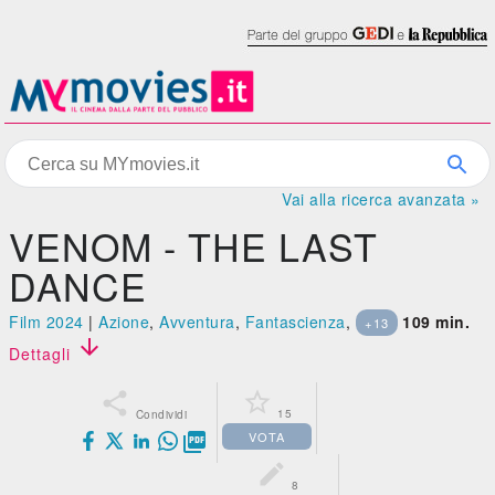
Vai alla ricerca avanzata »
VENOM - THE LAST
DANCE
Film 2024
|
Azione
,
Avventura
,
Fantascienza
,
109 min.
+13

Dettagli


15
Condividi
VOTA


8