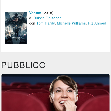
Venom
(2018)
di
Ruben Fleischer
con
Tom Hardy
,
Michelle Williams
,
Riz Ahmed
PUBBLICO