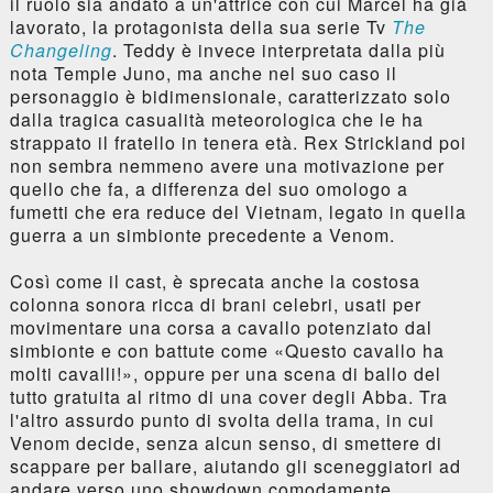
il ruolo sia andato a un'attrice con cui Marcel ha già
lavorato, la protagonista della sua serie Tv
The
Changeling
. Teddy è invece interpretata dalla più
nota Temple Juno, ma anche nel suo caso il
personaggio è bidimensionale, caratterizzato solo
dalla tragica casualità meteorologica che le ha
strappato il fratello in tenera età. Rex Strickland poi
non sembra nemmeno avere una motivazione per
quello che fa, a differenza del suo omologo a
fumetti che era reduce del Vietnam, legato in quella
guerra a un simbionte precedente a Venom.
Così come il cast, è sprecata anche la costosa
colonna sonora ricca di brani celebri, usati per
movimentare una corsa a cavallo potenziato dal
simbionte e con battute come «Questo cavallo ha
molti cavalli!», oppure per una scena di ballo del
tutto gratuita al ritmo di una cover degli Abba. Tra
l'altro assurdo punto di svolta della trama, in cui
Venom decide, senza alcun senso, di smettere di
scappare per ballare, aiutando gli sceneggiatori ad
andare verso uno showdown comodamente